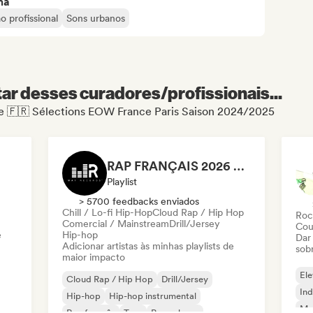
ma
o profissional
Sons urbanos
r desses curadores/profissionais...
 de 🇫🇷 Sélections EOW France Paris Saison 2024/2025
RAP FRANÇAIS 2026 🔥🇫🇷 (Way Records)
Playlist
> 5700 feedbacks enviados
Chill / Lo-fi Hip-Hop
Cloud Rap / Hip Hop
Roc
Comercial / Mainstream
Drill/Jersey
Cou
e
Hip-hop
Dar
Adicionar artistas às minhas playlists de
sob
maior impacto
Ele
Cloud Rap / Hip Hop
Drill/Jersey
Ind
Hip-hop
Hip-hop instrumental
Met
Rap francês
Trap
Pop urbano