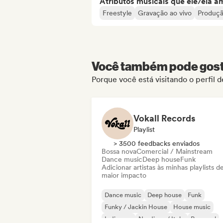
Atributos musicais que ele/ela a
Freestyle
Gravação ao vivo
Produçã
Você também pode gosta
Porque você está visitando o perfil
Vokall Records
Playlist
> 3500 feedbacks enviados
Bossa nova
Comercial / Mainstream
Dance music
Deep house
Funk
Adicionar artistas às minhas playlists d
maior impacto
Dance music
Deep house
Funk
Funky / Jackin House
House music
Indie pop
Nu-disco / Italo
Pop soul