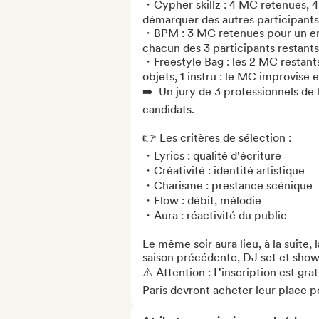
・Cypher skillz : 4 MC retenues, 4 
démarquer des autres participants.
・BPM : 3 MC retenues pour un enc
chacun des 3 participants restants 
・Freestyle Bag : les 2 MC restants 
objets, 1 instru : le MC improvise e
➡️  Un jury de 3 professionnels de 
candidats.

👉 Les critères de sélection :

・Lyrics : qualité d'écriture

・Créativité : identité artistique

・Charisme : prestance scénique

・Flow : débit, mélodie

・Aura : réactivité du public

Le même soir aura lieu, à la suite, l
saison précédente, DJ set et show
⚠️ Attention : L'inscription est gra
Paris devront acheter leur place p