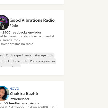
k & Roll / Rock Clássico
Good Vibrations Radio
Rádio
> 2900 feedbacks enviados
es
Electronic rock
Rock experimental
k
Garage rock
smitir artistas na rádio
es
Rock experimental
Garage rock
rd rock
Indie rock
Rock progressivo
k psicodélico
k & Roll / Rock Clássico
NOVO
Zhakira Razhé
Influenciador
< 100 feedbacks enviados
obeat / Afropop
Funk
Pop soul
R&B
Soul