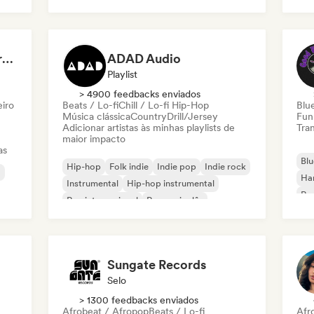
Roc
Chill / Lo-fi Hip-Hop
Dreamers Island Entertainment
ADAD Audio
Playlist
> 4900 feedbacks enviados
eiro
Beats / Lo-fi
Chill / Lo-fi Hip-Hop
Blu
Música clássica
Country
Drill/Jersey
Fun
Adicionar artistas às minhas playlists de
Tran
maior impacto
as
Blu
Hip-hop
Folk indie
Indie pop
Indie rock
a
Ha
Instrumental
Hip-hop instrumental
Roc
Rap internacional
Rap em inglês
Roc
Sungate Records
Selo
> 1300 feedbacks enviados
Afrobeat / Afropop
Beats / Lo-fi
Afr