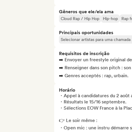
Gêneros que ele/ela ama
Cloud Rap / Hip Hop
Hip-hop
Rap f
Principais oportunidades
Selecionar artistas para uma chamada 
Requisitos de inscrição
➡️ Envoyer un freestyle original de
➡️ Renseigner dans son pitch : son
➡️ Genres acceptés : rap, urbain.
Horário
・Appel à candidatures du 2 août 
・Résultats le 15/16 septembre.

・Sélections EOW France à la Place
👉 Le soir même :

・Open mic : une instru démarre soit 