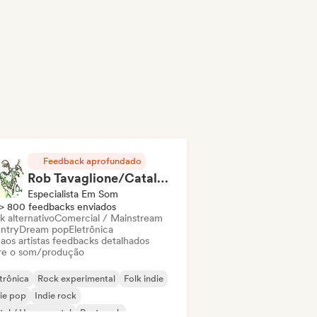
Feedback aprofundado
Rob Tavaglione/Catalyst Recording
Especialista Em Som
> 800 feedbacks enviados
k alternativo
Comercial / Mainstream
ntry
Dream pop
Eletrônica
 aos artistas feedbacks detalhados
re o som/produção
trônica
Rock experimental
Folk indie
ie pop
Indie rock
al / Heavy metal
Post punk