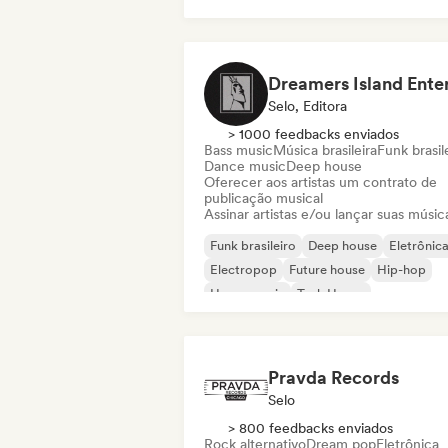
Selo, Editora
> 1000 feedbacks enviados
Bass music
Música brasileira
Funk brasil
Dance music
Deep house
Oferecer aos artistas um contrato de
publicação musical
Assinar artistas e/ou lançar suas músic
Funk brasileiro
Deep house
Eletrônic
Electropop
Future house
Hip-hop
House music
Tech House
Pravda Records
Selo
> 800 feedbacks enviados
Rock alternativo
Dream pop
Eletrônica