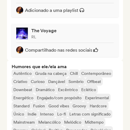
Adicionado a uma playlist
The Voyage
RL
Compartilhado nas redes sociais
Humores que ele/ela ama
Autêntico
Gruda na cabeça
Chill
Contemporâneo
Criativo
Curioso
Dançável
Sombrio
Offbeat
Downbeat
Dramático
Excêntrico
Eclético
Energético
Engajado/com propósito
Experimental
Standard
Fusion
Good vibes
Groovy
Hardcore
Único
Indie
Intenso
Lo-fi
Letras com significado
Mainstream
Melancólico
Melódico
Midtempo