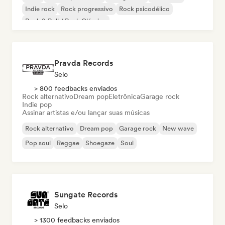
Indie rock
Rock progressivo
Rock psicodélico
Rock & Roll / Rock Clássico
Pravda Records
Selo
> 800 feedbacks enviados
Rock alternativo
Dream pop
Eletrônica
Garage rock
Indie pop
Assinar artistas e/ou lançar suas músicas
Rock alternativo
Dream pop
Garage rock
New wave
Pop soul
Reggae
Shoegaze
Soul
Sungate Records
Selo
> 1300 feedbacks enviados