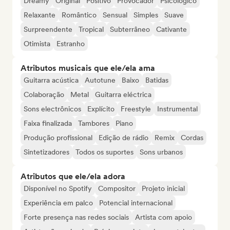
Dreamy
Original
Positivo
Provocador
Psicológico
Relaxante
Romântico
Sensual
Simples
Suave
Surpreendente
Tropical
Subterrâneo
Cativante
Otimista
Estranho
Atributos musicais que ele/ela ama
Guitarra acústica
Autotune
Baixo
Batidas
Colaboração
Metal
Guitarra eléctrica
Sons electrônicos
Explícito
Freestyle
Instrumental
Faixa finalizada
Tambores
Piano
Produção profissional
Edição de rádio
Remix
Cordas
Sintetizadores
Todos os suportes
Sons urbanos
Atributos que ele/ela adora
Disponível no Spotify
Compositor
Projeto inicial
Experiência em palco
Potencial internacional
Forte presença nas redes sociais
Artista com apoio