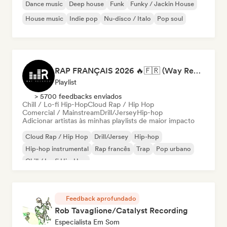
Dance music
Deep house
Funk
Funky / Jackin House
House music
Indie pop
Nu-disco / Italo
Pop soul
RAP FRANÇAIS 2026 🔥🇫🇷 (Way Records)
Playlist
> 5700 feedbacks enviados
Chill / Lo-fi Hip-Hop
Cloud Rap / Hip Hop
Comercial / Mainstream
Drill/Jersey
Hip-hop
Adicionar artistas às minhas playlists de maior impacto
Cloud Rap / Hip Hop
Drill/Jersey
Hip-hop
Hip-hop instrumental
Rap francês
Trap
Pop urbano
Chill / Lo-fi Hip-Hop
Feedback aprofundado
Rob Tavaglione/Catalyst Recording
Especialista Em Som