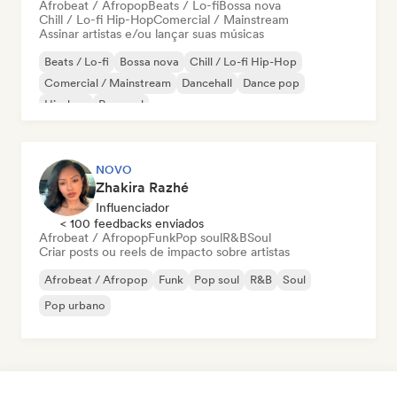
Afrobeat / Afropop
Beats / Lo-fi
Bossa nova
Chill / Lo-fi Hip-Hop
Comercial / Mainstream
Assinar artistas e/ou lançar suas músicas
Beats / Lo-fi
Bossa nova
Chill / Lo-fi Hip-Hop
Comercial / Mainstream
Dancehall
Dance pop
Hip-hop
Pop soul
NOVO
Zhakira Razhé
Influenciador
< 100 feedbacks enviados
Afrobeat / Afropop
Funk
Pop soul
R&B
Soul
Criar posts ou reels de impacto sobre artistas
Afrobeat / Afropop
Funk
Pop soul
R&B
Soul
Pop urbano