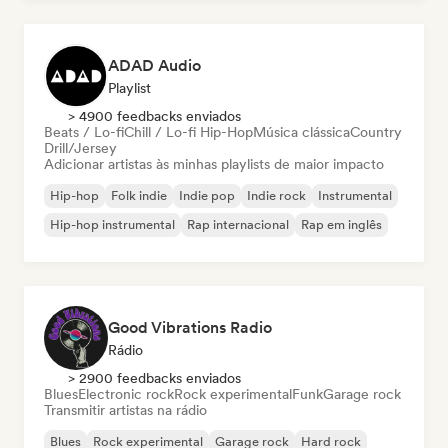
ADAD Audio
Playlist
> 4900 feedbacks enviados
Beats / Lo-fi
Chill / Lo-fi Hip-Hop
Música clássica
Country
Drill/Jersey
Adicionar artistas às minhas playlists de maior impacto
Hip-hop
Folk indie
Indie pop
Indie rock
Instrumental
Hip-hop instrumental
Rap internacional
Rap em inglês
Good Vibrations Radio
Rádio
> 2900 feedbacks enviados
Blues
Electronic rock
Rock experimental
Funk
Garage rock
Transmitir artistas na rádio
Blues
Rock experimental
Garage rock
Hard rock