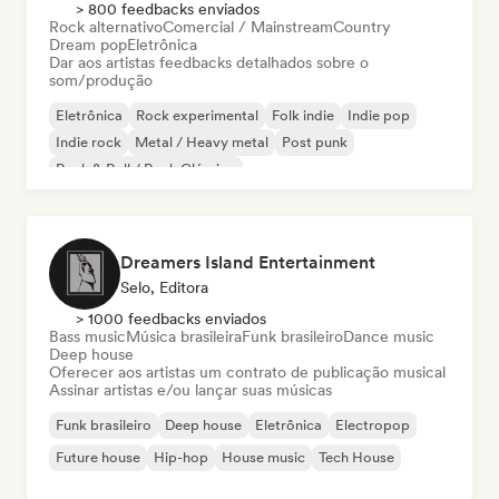
> 800 feedbacks enviados
Rock alternativo
Comercial / Mainstream
Country
Dream pop
Eletrônica
Dar aos artistas feedbacks detalhados sobre o
som/produção
Eletrônica
Rock experimental
Folk indie
Indie pop
Indie rock
Metal / Heavy metal
Post punk
Rock & Roll / Rock Clássico
Dreamers Island Entertainment
Selo, Editora
> 1000 feedbacks enviados
Bass music
Música brasileira
Funk brasileiro
Dance music
Deep house
Oferecer aos artistas um contrato de publicação musical
Assinar artistas e/ou lançar suas músicas
Funk brasileiro
Deep house
Eletrônica
Electropop
Future house
Hip-hop
House music
Tech House