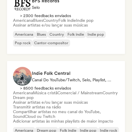
BFS Records
Selo
> 2300 feedbacks enviados
Americana
Blues
Country
Folk indie
Indie pop
Assinar artistas e/ou lançar suas músicas
Americana
Blues
Country
Folk indie
Indie pop
Pop rock
Cantor-compositor
Indie Folk Central
Canal Do YouTube/Twitch, Selo, Playlist, Rádio
> 8500 feedbacks enviados
Americana
Música cristã
Comercial / Mainstream
Country
Dream pop
Assinar artistas e/ou lançar suas músicas
Transmitir artistas na rádio
Compartilhar artistas no meu canal do YouTube,
SoundCloud ou Twitch
Adicionar artistas às minhas playlists de maior impacto
Americana
Dream pop
Folk indie
Indie pop
Indie rock