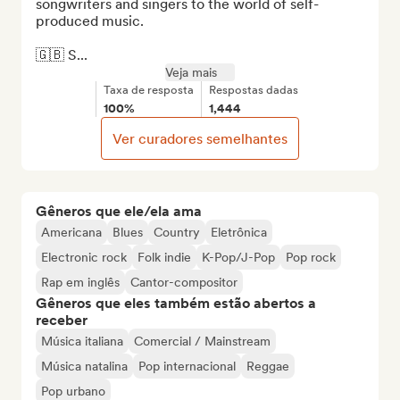
songwriters and singers to the world of self-
produced music.

🇬🇧 S...
Veja mais
Taxa de resposta
Respostas dadas
100%
1,444
Ver curadores semelhantes
Gêneros que ele/ela ama
Americana
Blues
Country
Eletrônica
Electronic rock
Folk indie
K-Pop/J-Pop
Pop rock
Rap em inglês
Cantor-compositor
Gêneros que eles também estão abertos a
receber
Música italiana
Comercial / Mainstream
Música natalina
Pop internacional
Reggae
Pop urbano