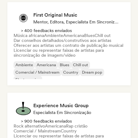
First Original Music
Mentor, Editora, Especialista Em Sincronização
> 400 feedbacks enviados
Música africana
Ambiente
Americana
Blues
Chill out
Dar conselhos detalhados/construtivos aos artistas
Oferecer aos artistas um contrato de publicação musical
Licenciar ou representar faixas de artistas para
sincronização de imagem/vídeo
Ambiente
Americana
Blues
Chill out
Comercial / Mainstream
Country
Dream pop
Electro swing
Experience Music Group
Especialista Em Sincronização
> 900 feedbacks enviados
Rock alternativo
Americana
Rap cristão
Comercial / Mainstream
Country
Licenciar ou representar faixas de artistas para