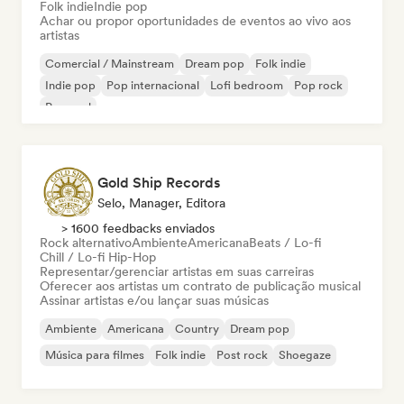
Folk indie
Indie pop
Achar ou propor oportunidades de eventos ao vivo aos
artistas
Comercial / Mainstream
Dream pop
Folk indie
Indie pop
Pop internacional
Lofi bedroom
Pop rock
Pop soul
Gold Ship Records
Selo, Manager, Editora
> 1600 feedbacks enviados
Rock alternativo
Ambiente
Americana
Beats / Lo-fi
Chill / Lo-fi Hip-Hop
Representar/gerenciar artistas em suas carreiras
Oferecer aos artistas um contrato de publicação musical
Assinar artistas e/ou lançar suas músicas
Ambiente
Americana
Country
Dream pop
Música para filmes
Folk indie
Post rock
Shoegaze