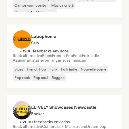
Cantor-compositor
Música cristã
Comercial / Mainstream
Labophonic
Selo
> 1900 feedbacks enviados
Rock alternativo
Blues
French Pop
Funk
Folk indie
Assinar artistas e/ou lançar suas músicas
Blues
French Pop
Funk
Folk indie
Nouvelle scene
Pop rock
Pop soul
Reggae
LLIVELY Showcases Newcastle
Booker
> 2000 feedbacks enviados
Rock alternativo
Comercial / Mainstream
Dream pop