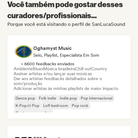
Você também pode gostar desses
curadores/profissionais...
Porque você está visitando o perfil de SanLucaSound
Oghamyst Music
Selo, Playlist, Especialista Em Som
> 6600 feedbacks enviados
Ambiente
Blues
Música brasileira
Chill out
Country
Assinar artistas e/ou lançar suas músicas
Dar aos artistas feedbacks detalhados sobre o
som/produção
Adicionar artistas às minhas playlists de maior impacto
Dance pop
Folk indie
Indie pop
Pop internacional
K-Pop/J-Pop
Lofi bedroom
Pop rock
Cantor-compositor