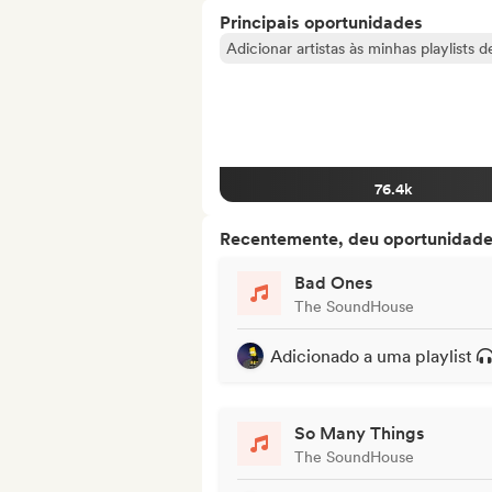
Principais oportunidades
Adicionar artistas às minhas playlists 
76.4k
Recentemente, deu oportunidades
Bad Ones
The SoundHouse
Adicionado a uma playlist
So Many Things
The SoundHouse