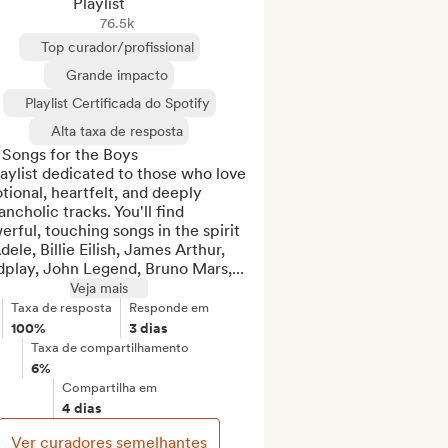
Playlist
76.5k
Top curador/profissional
Grande impacto
Playlist Certificada do Spotify
Alta taxa de resposta
Songs for the Boys

aylist dedicated to those who love 
ional, heartfelt, and deeply 
ncholic tracks. You'll find 
rful, touching songs in the spirit 
dele, Billie Eilish, James Arthur, 
dplay, John Legend, Bruno Mars,...
Veja mais
Taxa de resposta
Responde em
100%
3 dias
Taxa de compartilhamento
6%
Compartilha em
4 dias
Ver curadores semelhantes