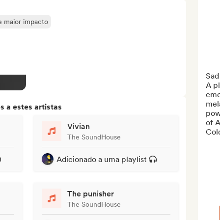
de maior impacto
Sad 
A pl
emot
mela
 a estes artistas
powe
of A
Vivian
Col
The SoundHouse
Adicionado a uma playlist
The punisher
The SoundHouse