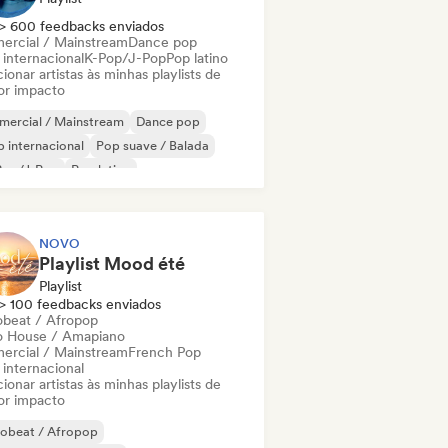
> 600 feedbacks enviados
ercial / Mainstream
Dance pop
 internacional
K-Pop/J-Pop
Pop latino
ionar artistas às minhas playlists de
or impacto
mercial / Mainstream
Dance pop
 internacional
Pop suave / Balada
Pop/J-Pop
Pop latino
NOVO
Playlist Mood été
Playlist
> 100 feedbacks enviados
obeat / Afropop
o House / Amapiano
ercial / Mainstream
French Pop
 internacional
ionar artistas às minhas playlists de
or impacto
robeat / Afropop