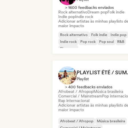
> 1600 feedbacks enviados
Rock alternativo
Dream pop
Folk indie
Indie pop
Indie rock
Adicionar artistas às minhas playlists d
maior impacto
Rock alternativo
Folk indie
Indie pop
Indie rock
Pop rock
Pop soul
R&B
Shoegaze
PLAYLIS
Playlist
> 400 feedbacks enviados
Afrobeat / Afropop
Música brasileira
Comercial / Mainstream
Pop internacio
Rap internacional
Adicionar artistas às minhas playlists d
maior impacto
Afrobeat / Afropop
Música brasileira
Comercial / Mainstream