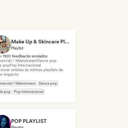
Make Up & Skincare Playlist
Playlist
> 1100 feedbacks enviados
ercial / Mainstream
Dance pop
ie pop
Pop internacional
ionar artistas às minhas playlists de
or impacto
mercial / Mainstream
Dance pop
ie pop
Pop internacional
POP PLAYLIST
Playlist