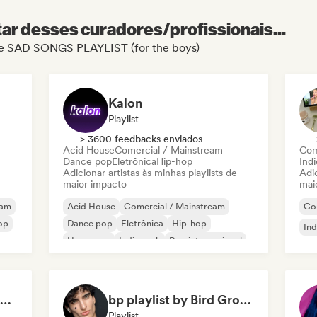
r desses curadores/profissionais...
l de SAD SONGS PLAYLIST (for the boys)
Kalon
Playlist
> 3600 feedbacks enviados
Acid House
Comercial / Mainstream
Com
Dance pop
Eletrônica
Hip-hop
Ind
Adicionar artistas às minhas playlists de
Adic
maior impacto
mai
eam
Acid House
Comercial / Mainstream
Co
op
Dance pop
Eletrônica
Hip-hop
Ind
Hyperpop
Indie rock
Pop internacional
Sad songs for crying (by Sweety)
bp playlist by Bird Group
Playlist