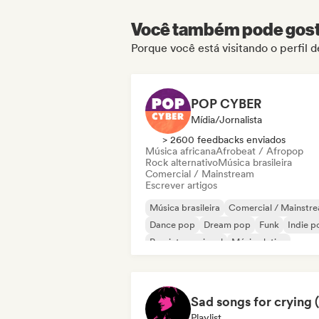
Você também pode gosta
Porque você está visitando o perfi
POP CYBER
Mídia/Jornalista
> 2600 feedbacks enviados
Música africana
Afrobeat / Afropop
Rock alternativo
Música brasileira
Comercial / Mainstream
Escrever artigos
Música brasileira
Comercial / Mainstr
Dance pop
Dream pop
Funk
Indie p
Pop internacional
Música latina
Playlist