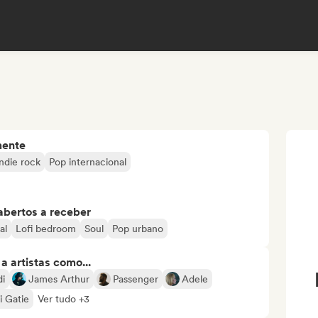
mente
Indie rock
Pop internacional
abertos a receber
al
Lofi bedroom
Soul
Pop urbano
 artistas como...
di
James Arthur
Passenger
Adele
i Gatie
Ver tudo +3