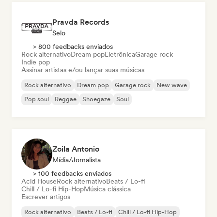
Pravda Records
Selo
> 800 feedbacks enviados
Rock alternativo
Dream pop
Eletrônica
Garage rock
Indie pop
Assinar artistas e/ou lançar suas músicas
Rock alternativo
Dream pop
Garage rock
New wave
Pop soul
Reggae
Shoegaze
Soul
Zoila Antonio
Mídia/Jornalista
> 100 feedbacks enviados
Acid House
Rock alternativo
Beats / Lo-fi
Chill / Lo-fi Hip-Hop
Música clássica
Escrever artigos
Rock alternativo
Beats / Lo-fi
Chill / Lo-fi Hip-Hop