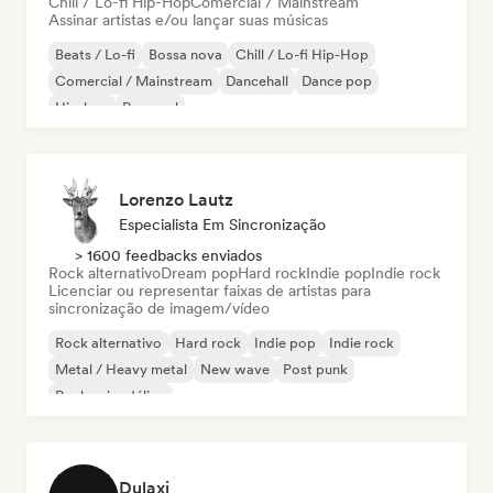
Chill / Lo-fi Hip-Hop
Comercial / Mainstream
Assinar artistas e/ou lançar suas músicas
Beats / Lo-fi
Bossa nova
Chill / Lo-fi Hip-Hop
Comercial / Mainstream
Dancehall
Dance pop
Hip-hop
Pop soul
Lorenzo Lautz
Especialista Em Sincronização
> 1600 feedbacks enviados
Rock alternativo
Dream pop
Hard rock
Indie pop
Indie rock
Licenciar ou representar faixas de artistas para
sincronização de imagem/vídeo
Rock alternativo
Hard rock
Indie pop
Indie rock
Metal / Heavy metal
New wave
Post punk
Rock psicodélico
Dulaxi