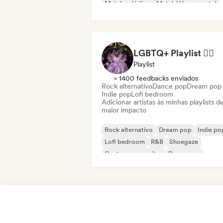
Metal melódico
Metal / Heavy metal
LGBTQ+ Playlist 🏳️‍🌈
Playlist
> 1400 feedbacks enviados
Rock alternativo
Dance pop
Dream pop
Indie pop
Lofi bedroom
Adicionar artistas às minhas playlists d
maior impacto
Rock alternativo
Dream pop
Indie po
Lofi bedroom
R&B
Shoegaze
Cantor-compositor
Dance pop