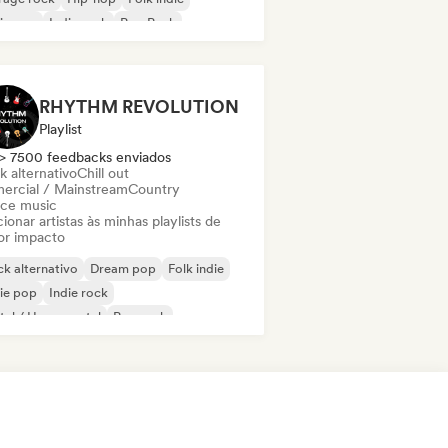
ie pop
Indie rock
Pop Punk
RHYTHM REVOLUTION
Playlist
> 7500 feedbacks enviados
k alternativo
Chill out
ercial / Mainstream
Country
ce music
ionar artistas às minhas playlists de
or impacto
k alternativo
Dream pop
Folk indie
ie pop
Indie rock
al / Heavy metal
Pop rock
 psicodélico