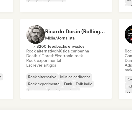
Pop Punk
Pop rock
Ind
Ricardo Durán (Rolling Stone en Español-Editor-in-chief)
Mídia/Jornalista
> 3200 feedbacks enviados
Rock alternativo
Música caribenha
Roc
Death / Thrash
Electronic rock
Com
e
Rock experimental
Dan
Escrever artigos
Adic
mai
p
Rock alternativo
Música caribenha
Roc
Rock experimental
Funk
Folk indie
Ind
Indie pop
Pop internacional
Met
Metal / Heavy metal
Pop