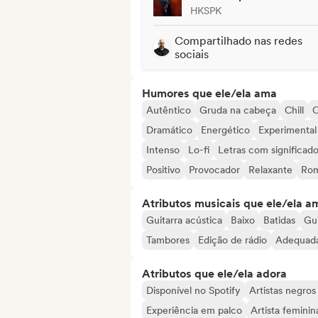
HKSPK
Compartilhado nas redes
sociais
Humores que ele/ela ama
Autêntico
Gruda na cabeça
Chill
C
Dramático
Energético
Experimental
Intenso
Lo-fi
Letras com significad
Positivo
Provocador
Relaxante
Rom
Atributos musicais que ele/ela a
Guitarra acústica
Baixo
Batidas
Gui
Tambores
Edição de rádio
Adequada
Atributos que ele/ela adora
Disponível no Spotify
Artistas negros
Experiência em palco
Artista feminin