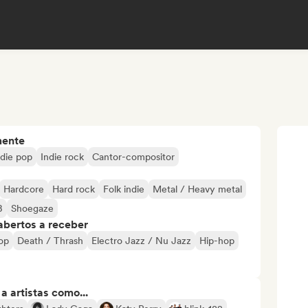
mente
ndie pop
Indie rock
Cantor-compositor
Hardcore
Hard rock
Folk indie
Metal / Heavy metal
B
Shoegaze
abertos a receber
Hop
Death / Thrash
Electro Jazz / Nu Jazz
Hip-hop
 artistas como...