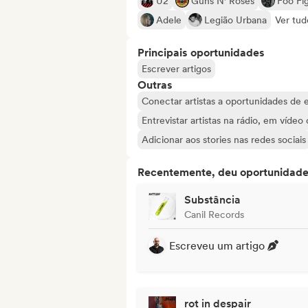
U2
Guns N' Roses
Foo Fi
Adele
Legião Urbana
Ver tud
Principais oportunidades
Escrever artigos
Outras
Conectar artistas a oportunidades de 
Entrevistar artistas na rádio, em vídeo
Adicionar aos stories nas redes sociais
Recentemente, deu oportunidades
Substância
Canil Records
Escreveu um artigo
rot in despair