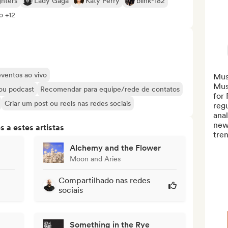
ghters
Lady Gaga
Katy Perry
blink-182
o +12
eventos ao vivo
Mus
Mus
 ou podcast
Recomendar para equipe/rede de contatos
for 
Criar um post ou reels nas redes sociais
regu
anal
new 
 a estes artistas
tren
Alchemy and the Flower
Moon and Aries
Compartilhado nas redes
sociais
Something in the Rye