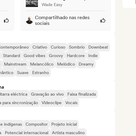
Wade Easy
Compartilhado nas redes
sociais
ontemporâneo
Criativo
Curioso
Sombrio
Downbeat
Standard
Good vibes
Groovy
Hardcore
Indie
o
Mainstream
Melancólico
Melódico
Dreamy
ântico
Suave
Estranho
ma
tarra eléctrica
Gravação ao vivo
Faixa finalizada
 para sincronização
Videoclipe
Vocais
 e indígenas
Compositor
Projeto inicial
a
Potencial internacional
Artista masculino