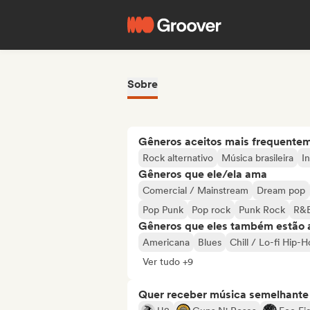
Sobre
Gêneros aceitos mais frequente
Rock alternativo
Música brasileira
I
Gêneros que ele/ela ama
Comercial / Mainstream
Dream pop
Pop Punk
Pop rock
Punk Rock
R&
Gêneros que eles também estão 
Americana
Blues
Chill / Lo-fi Hip-
Ver tudo +9
Quer receber música semelhante a