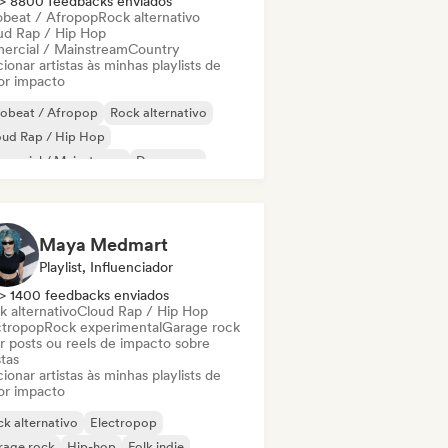
> 8800 feedbacks enviados
obeat / Afropop
Rock alternativo
ud Rap / Hip Hop
ercial / Mainstream
Country
ionar artistas às minhas playlists de
or impacto
robeat / Afropop
Rock alternativo
oud Rap / Hip Hop
mercial / Mainstream
Dance pop
eam pop
Hard rock
Indie pop
Maya Medmart
Playlist, Influenciador
> 1400 feedbacks enviados
k alternativo
Cloud Rap / Hip Hop
ctropop
Rock experimental
Garage rock
ar posts ou reels de impacto sobre
stas
ionar artistas às minhas playlists de
or impacto
k alternativo
Electropop
rage rock
Hip-hop
Folk indie