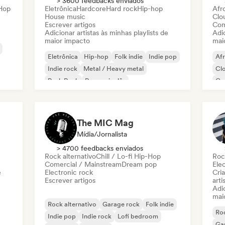
> 3600 feedbacks enviados
-Hop
Eletrônica
Hardcore
Hard rock
Hip-hop
Afr
House music
Clo
Escrever artigos
Com
Adicionar artistas às minhas playlists de
Adic
maior impacto
mai
Eletrônica
Hip-hop
Folk indie
Indie pop
Af
Indie rock
Metal / Heavy metal
Cl
Punk Rock
Rap em inglês
Co
Dr
The MIC Mag
Mídia/Jornalista
> 4700 feedbacks enviados
Rock alternativo
Chill / Lo-fi Hip-Hop
Roc
Comercial / Mainstream
Dream pop
Ele
e
Electronic rock
Cri
Escrever artigos
arti
Adic
mai
Rock alternativo
Garage rock
Folk indie
Roc
Indie pop
Indie rock
Lofi bedroom
Ga