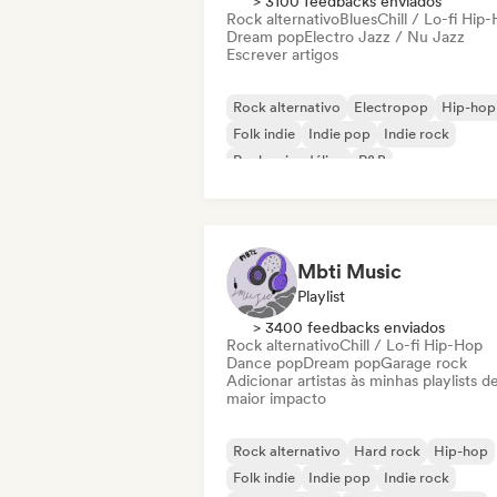
> 3100 feedbacks enviados
Rock alternativo
Blues
Chill / Lo-fi Hip
Dream pop
Electro Jazz / Nu Jazz
Escrever artigos
Rock alternativo
Electropop
Hip-hop
Folk indie
Indie pop
Indie rock
Rock psicodélico
R&B
Mbti Music
Playlist
> 3400 feedbacks enviados
Rock alternativo
Chill / Lo-fi Hip-Hop
Dance pop
Dream pop
Garage rock
Adicionar artistas às minhas playlists d
maior impacto
Rock alternativo
Hard rock
Hip-hop
Folk indie
Indie pop
Indie rock