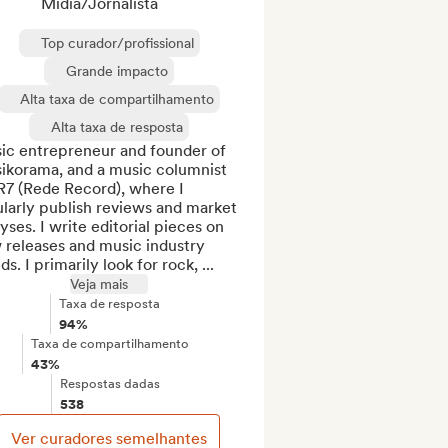
Mídia/Jornalista
Top curador/profissional
Grande impacto
Alta taxa de compartilhamento
Alta taxa de resposta
ic entrepreneur and founder of 
ikorama, and a music columnist 
R7 (Rede Record), where I 
larly publish reviews and market 
yses. I write editorial pieces on 
releases and music industry 
ds. I primarily look for rock, ...
Veja mais
Taxa de resposta
94%
Taxa de compartilhamento
43%
Respostas dadas
538
Ver curadores semelhantes