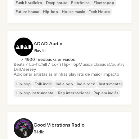
Funk brasileiro
Deep house
Eletrônica
Electropop
Future house
Hip-hop
House music
Tech House
ADAD Audio
Playlist
> 4900 feedbacks enviados
Beats / Lo-fi
Chill / Lo-fi Hip-Hop
Música clássica
Country
Drill/Jersey
Adicionar artistas às minhas playlists de maior impacto
Hip-hop
Folk indie
Indie pop
Indie rock
Instrumental
Hip-hop instrumental
Rap internacional
Rap em inglês
Good Vibrations Radio
Rádio