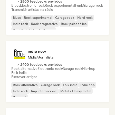
> 2900 feedbacks enviados
Blues
Electronic rock
Rock experimental
Funk
Garage rock
Transmitir artistas na rádio
Blues
Rock experimental
Garage rock
Hard rock
Indie rock
Rock progressivo
Rock psicodélico
Rock & Roll / Rock Clássico
indie now
Mídia/Jornalista
> 2400 feedbacks enviados
Rock alternativo
Electronic rock
Garage rock
Hip-hop
Folk indie
Escrever artigos
Rock alternativo
Garage rock
Folk indie
Indie pop
Indie rock
Rap internacional
Metal / Heavy metal
Pop rock