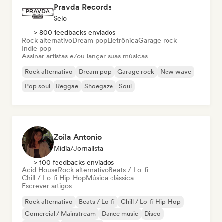
Pravda Records
Selo
> 800 feedbacks enviados
Rock alternativo
Dream pop
Eletrônica
Garage rock
Indie pop
Assinar artistas e/ou lançar suas músicas
Rock alternativo
Dream pop
Garage rock
New wave
Pop soul
Reggae
Shoegaze
Soul
Zoila Antonio
Mídia/Jornalista
> 100 feedbacks enviados
Acid House
Rock alternativo
Beats / Lo-fi
Chill / Lo-fi Hip-Hop
Música clássica
Escrever artigos
Rock alternativo
Beats / Lo-fi
Chill / Lo-fi Hip-Hop
Comercial / Mainstream
Dance music
Disco