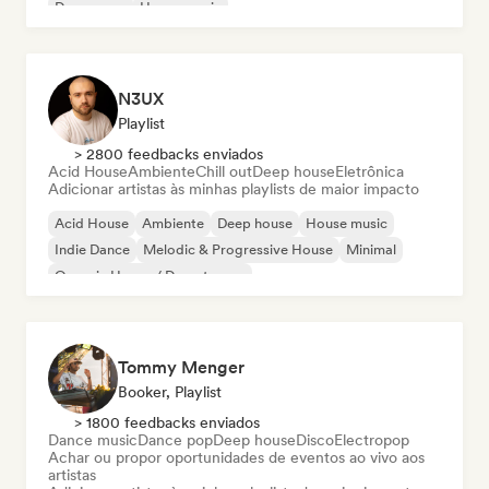
Dream pop
House music
N3UX
Playlist
> 2800 feedbacks enviados
Acid House
Ambiente
Chill out
Deep house
Eletrônica
Adicionar artistas às minhas playlists de maior impacto
Acid House
Ambiente
Deep house
House music
Indie Dance
Melodic & Progressive House
Minimal
Organic House / Downtempo
Tommy Menger
Booker, Playlist
> 1800 feedbacks enviados
Dance music
Dance pop
Deep house
Disco
Electropop
Achar ou propor oportunidades de eventos ao vivo aos
artistas