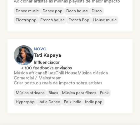
Adicionar artistas às minhas playlists de maior impacto
Dance music
Dance pop
Deep house
Disco
Electropop
French house
French Pop
House music
NOVO
Tati Kapaya
Influenciador
< 100 feedbacks enviados
Música africana
Blues
Chill House
Música clássica
Comercial / Mainstream
Criar posts ou reels de impacto sobre artistas
Música africana
Blues
Música para filmes
Funk
Hyperpop
Indie Dance
Folk indie
Indie pop