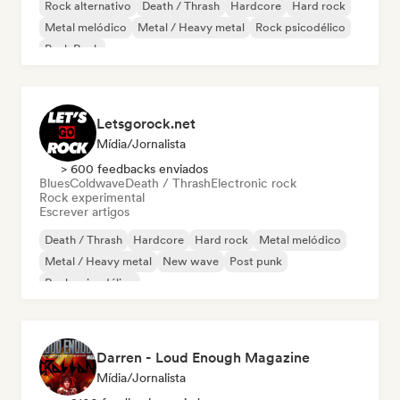
Rock alternativo
Death / Thrash
Hardcore
Hard rock
Metal melódico
Metal / Heavy metal
Rock psicodélico
Punk Rock
Letsgorock.net
Mídia/Jornalista
> 600 feedbacks enviados
Blues
Coldwave
Death / Thrash
Electronic rock
Rock experimental
Escrever artigos
Death / Thrash
Hardcore
Hard rock
Metal melódico
Metal / Heavy metal
New wave
Post punk
Rock psicodélico
Darren - Loud Enough Magazine
Mídia/Jornalista