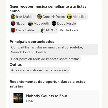
Quer receber música semelhante a artistas
como...
Iron Maiden
Guns N' Roses
Metallica
Slayer
Megadeth
Deep Purple
Black Sabbath
AC/DC
Ver tudo +12
Principais oportunidades
Compartilhar artistas no meu canal do YouTube,
SoundCloud ou Twitch
Criar posts ou reels de impacto sobre artistas
Outras
Adicionar aos stories nas redes sociais
Recentemente, deu oportunidades a estes
artistas
Nobody Counts to Four
OM7