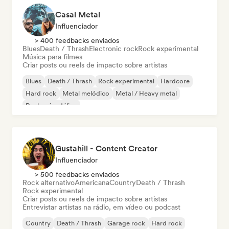
Casal Metal
Influenciador
> 400 feedbacks enviados
Blues
Death / Thrash
Electronic rock
Rock experimental
Música para filmes
Criar posts ou reels de impacto sobre artistas
Blues
Death / Thrash
Rock experimental
Hardcore
Hard rock
Metal melódico
Metal / Heavy metal
Rock psicodélico
Gustahill - Content Creator
Influenciador
> 500 feedbacks enviados
Rock alternativo
Americana
Country
Death / Thrash
Rock experimental
Criar posts ou reels de impacto sobre artistas
Entrevistar artistas na rádio, em vídeo ou podcast
Country
Death / Thrash
Garage rock
Hard rock