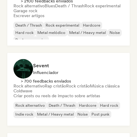
> 2100 feedbacks enviados
Rock alternativo
Blues
Death / Thrash
Rock experimental
Garage rock
Escrever artigos
Death / Thrash
Rock experimental
Hardcore
Hard rock
Metal melódico
Metal / Heavy metal
Noise
Rock progressivo
Sevent
Influenciador
> 700 feedbacks enviados
Rock alternativo
Rap cristão
Rock cristão
Música clássica
Coldwave
Criar posts ou reels de impacto sobre artistas
Rock alternativo
Death / Thrash
Hardcore
Hard rock
Indie rock
Metal / Heavy metal
Noise
Post punk