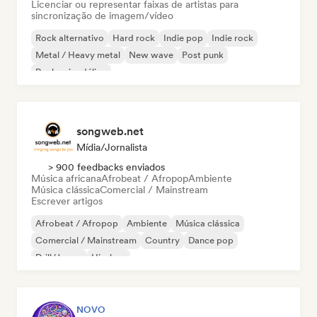
Licenciar ou representar faixas de artistas para
sincronização de imagem/vídeo
Rock alternativo
Hard rock
Indie pop
Indie rock
Metal / Heavy metal
New wave
Post punk
Rock psicodélico
songweb.net
Mídia/Jornalista
> 900 feedbacks enviados
Música africana
Afrobeat / Afropop
Ambiente
Música clássica
Comercial / Mainstream
Escrever artigos
Afrobeat / Afropop
Ambiente
Música clássica
Comercial / Mainstream
Country
Dance pop
Drill/Jersey
Hip-hop
NOVO