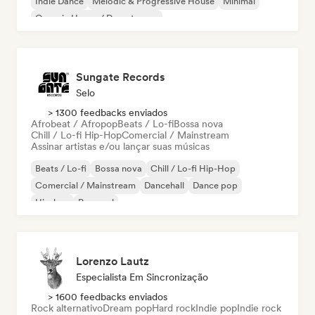
Indie Dance
Melodic & Progressive House
Minimal
Organic House / Downtempo
Sungate Records
Selo
> 1300 feedbacks enviados
Afrobeat / Afropop
Beats / Lo-fi
Bossa nova
Chill / Lo-fi Hip-Hop
Comercial / Mainstream
Assinar artistas e/ou lançar suas músicas
Beats / Lo-fi
Bossa nova
Chill / Lo-fi Hip-Hop
Comercial / Mainstream
Dancehall
Dance pop
Hip-hop
Pop soul
Lorenzo Lautz
Especialista Em Sincronização
> 1600 feedbacks enviados
Rock alternativo
Dream pop
Hard rock
Indie pop
Indie rock