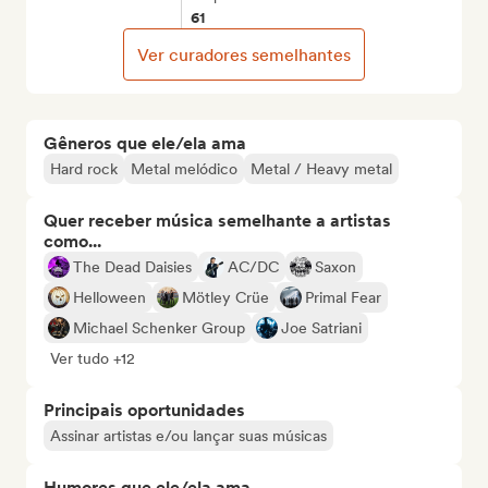
61
Ver curadores semelhantes
Gêneros que ele/ela ama
Hard rock
Metal melódico
Metal / Heavy metal
Quer receber música semelhante a artistas
como...
The Dead Daisies
AC/DC
Saxon
Helloween
Mötley Crüe
Primal Fear
Michael Schenker Group
Joe Satriani
Ver tudo +12
Principais oportunidades
Assinar artistas e/ou lançar suas músicas
Humores que ele/ela ama