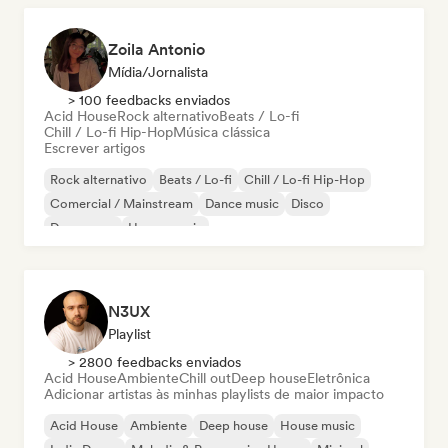
Zoila Antonio
Mídia/Jornalista
> 100 feedbacks enviados
Acid House
Rock alternativo
Beats / Lo-fi
Chill / Lo-fi Hip-Hop
Música clássica
Escrever artigos
Rock alternativo
Beats / Lo-fi
Chill / Lo-fi Hip-Hop
Comercial / Mainstream
Dance music
Disco
Dream pop
House music
N3UX
Playlist
> 2800 feedbacks enviados
Acid House
Ambiente
Chill out
Deep house
Eletrônica
Adicionar artistas às minhas playlists de maior impacto
Acid House
Ambiente
Deep house
House music