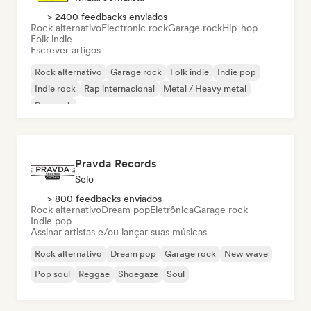
> 2400 feedbacks enviados
Rock alternativo
Electronic rock
Garage rock
Hip-hop
Folk indie
Escrever artigos
Rock alternativo
Garage rock
Folk indie
Indie pop
Indie rock
Rap internacional
Metal / Heavy metal
Pop rock
Pravda Records
Selo
> 800 feedbacks enviados
Rock alternativo
Dream pop
Eletrônica
Garage rock
Indie pop
Assinar artistas e/ou lançar suas músicas
Rock alternativo
Dream pop
Garage rock
New wave
Pop soul
Reggae
Shoegaze
Soul