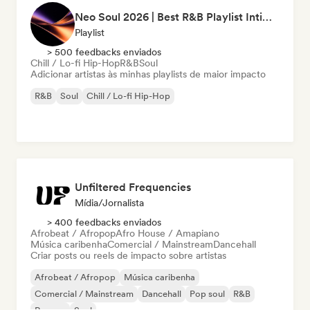
Neo Soul 2026 | Best R&B Playlist Intimate & Sexy
Playlist
> 500 feedbacks enviados
Chill / Lo-fi Hip-Hop
R&B
Soul
Adicionar artistas às minhas playlists de maior impacto
R&B
Soul
Chill / Lo-fi Hip-Hop
Unfiltered Frequencies
Mídia/Jornalista
> 400 feedbacks enviados
Afrobeat / Afropop
Afro House / Amapiano
Música caribenha
Comercial / Mainstream
Dancehall
Criar posts ou reels de impacto sobre artistas
Afrobeat / Afropop
Música caribenha
Comercial / Mainstream
Dancehall
Pop soul
R&B