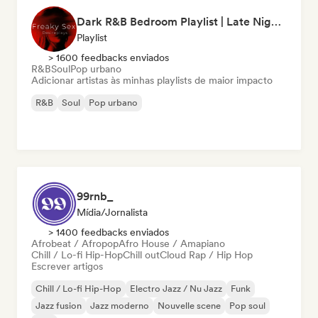
Dark R&B Bedroom Playlist | Late Night Sex Songs
Playlist
> 1600 feedbacks enviados
R&B
Soul
Pop urbano
Adicionar artistas às minhas playlists de maior impacto
R&B
Soul
Pop urbano
99rnb_
Mídia/Jornalista
> 1400 feedbacks enviados
Afrobeat / Afropop
Afro House / Amapiano
Chill / Lo-fi Hip-Hop
Chill out
Cloud Rap / Hip Hop
Escrever artigos
Chill / Lo-fi Hip-Hop
Electro Jazz / Nu Jazz
Funk
Jazz fusion
Jazz moderno
Nouvelle scene
Pop soul