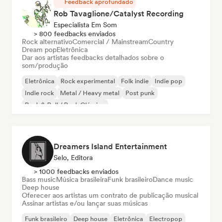
Feedback aprofundado
Rob Tavaglione/Catalyst Recording
Especialista Em Som
> 800 feedbacks enviados
Rock alternativo
Comercial / Mainstream
Country
Dream pop
Eletrônica
Dar aos artistas feedbacks detalhados sobre o
som/produção
Eletrônica
Rock experimental
Folk indie
Indie pop
Indie rock
Metal / Heavy metal
Post punk
Rock & Roll / Rock Clássico
Dreamers Island Entertainment
Selo, Editora
> 1000 feedbacks enviados
Bass music
Música brasileira
Funk brasileiro
Dance music
Deep house
Oferecer aos artistas um contrato de publicação musical
Assinar artistas e/ou lançar suas músicas
Funk brasileiro
Deep house
Eletrônica
Electropop