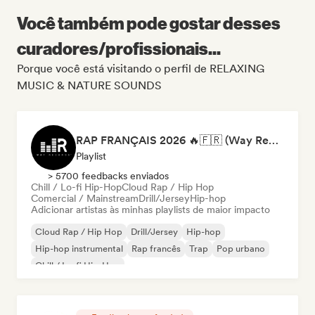
Você também pode gostar desses
curadores/profissionais...
Porque você está visitando o perfil de RELAXING
MUSIC & NATURE SOUNDS
RAP FRANÇAIS 2026 🔥🇫🇷 (Way Records)
Playlist
> 5700 feedbacks enviados
Chill / Lo-fi Hip-Hop
Cloud Rap / Hip Hop
Comercial / Mainstream
Drill/Jersey
Hip-hop
Adicionar artistas às minhas playlists de maior impacto
Cloud Rap / Hip Hop
Drill/Jersey
Hip-hop
Hip-hop instrumental
Rap francês
Trap
Pop urbano
Chill / Lo-fi Hip-Hop