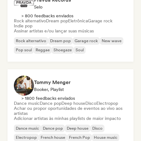
Selo
> 800 feedbacks enviados
Rock alternativo
Dream pop
Eletrônica
Garage rock
Indie pop
Assinar artistas e/ou lançar suas músicas
Rock alternativo
Dream pop
Garage rock
New wave
Pop soul
Reggae
Shoegaze
Soul
Tommy Menger
Booker, Playlist
> 1800 feedbacks enviados
Dance music
Dance pop
Deep house
Disco
Electropop
Achar ou propor oportunidades de eventos ao vivo aos
artistas
Adicionar artistas às minhas playlists de maior impacto
Dance music
Dance pop
Deep house
Disco
Electropop
French house
French Pop
House music