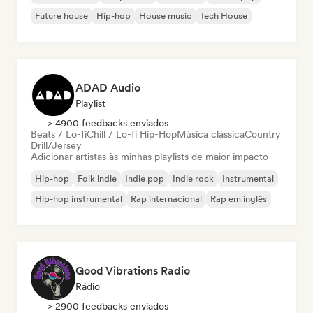
Future house
Hip-hop
House music
Tech House
ADAD Audio
Playlist
> 4900 feedbacks enviados
Beats / Lo-fi
Chill / Lo-fi Hip-Hop
Música clássica
Country
Drill/Jersey
Adicionar artistas às minhas playlists de maior impacto
Hip-hop
Folk indie
Indie pop
Indie rock
Instrumental
Hip-hop instrumental
Rap internacional
Rap em inglês
Good Vibrations Radio
Rádio
> 2900 feedbacks enviados