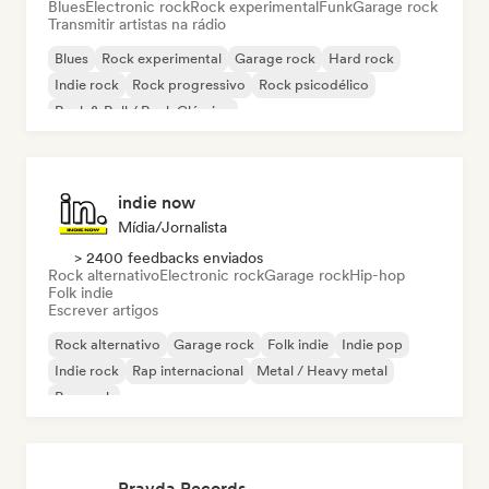
Blues
Electronic rock
Rock experimental
Funk
Garage rock
Transmitir artistas na rádio
Blues
Rock experimental
Garage rock
Hard rock
Indie rock
Rock progressivo
Rock psicodélico
Rock & Roll / Rock Clássico
indie now
Mídia/Jornalista
> 2400 feedbacks enviados
Rock alternativo
Electronic rock
Garage rock
Hip-hop
Folk indie
Escrever artigos
Rock alternativo
Garage rock
Folk indie
Indie pop
Indie rock
Rap internacional
Metal / Heavy metal
Pop rock
Pravda Records