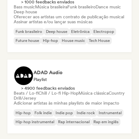
> 1000 feedbacks enviados
Bass music
Música brasileira
Funk brasileiro
Dance music
Deep house
Oferecer aos artistas um contrato de publicação musical
Assinar artistas e/ou lançar suas músicas
Funk brasileiro
Deep house
Eletrônica
Electropop
Future house
Hip-hop
House music
Tech House
ADAD Audio
Playlist
> 4900 feedbacks enviados
Beats / Lo-fi
Chill / Lo-fi Hip-Hop
Música clássica
Country
Drill/Jersey
Adicionar artistas às minhas playlists de maior impacto
Hip-hop
Folk indie
Indie pop
Indie rock
Instrumental
Hip-hop instrumental
Rap internacional
Rap em inglês