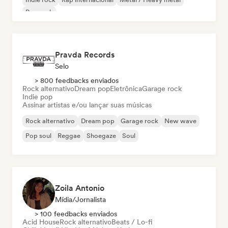
Pop rock
Pravda Records
Selo
> 800 feedbacks enviados
Rock alternativo
Dream pop
Eletrônica
Garage rock
Indie pop
Assinar artistas e/ou lançar suas músicas
Rock alternativo
Dream pop
Garage rock
New wave
Pop soul
Reggae
Shoegaze
Soul
Zoila Antonio
Mídia/Jornalista
> 100 feedbacks enviados
Acid House
Rock alternativo
Beats / Lo-fi