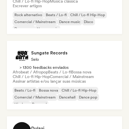
Chill / Lo-fi Hip-Hop
Música clássica
Escrever artigos
Rock alternativo
Beats / Lo-fi
Chill / Lo-fi Hip-Hop
Comercial / Mainstream
Dance music
Disco
Dream pop
House music
Sungate Records
Selo
> 1300 feedbacks enviados
Afrobeat / Afropop
Beats / Lo-fi
Bossa nova
Chill / Lo-fi Hip-Hop
Comercial / Mainstream
Assinar artistas e/ou lançar suas músicas
Beats / Lo-fi
Bossa nova
Chill / Lo-fi Hip-Hop
Comercial / Mainstream
Dancehall
Dance pop
Hip-hop
Pop soul
Dulaxi