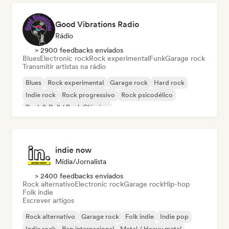
Good Vibrations Radio
Rádio
> 2900 feedbacks enviados
Blues
Electronic rock
Rock experimental
Funk
Garage rock
Transmitir artistas na rádio
Blues
Rock experimental
Garage rock
Hard rock
Indie rock
Rock progressivo
Rock psicodélico
Rock & Roll / Rock Clássico
indie now
Mídia/Jornalista
> 2400 feedbacks enviados
Rock alternativo
Electronic rock
Garage rock
Hip-hop
Folk indie
Escrever artigos
Rock alternativo
Garage rock
Folk indie
Indie pop
Indie rock
Rap internacional
Metal / Heavy metal