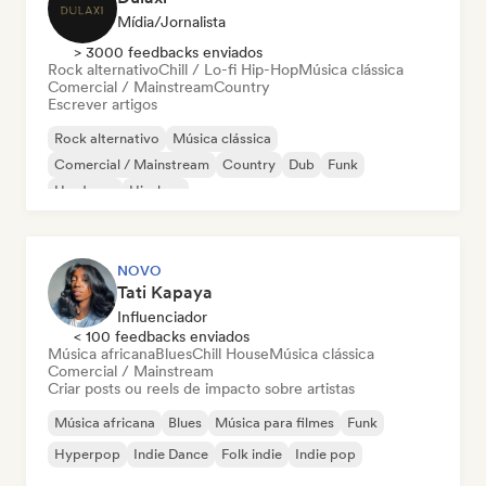
Mídia/Jornalista
> 3000 feedbacks enviados
Rock alternativo
Chill / Lo-fi Hip-Hop
Música clássica
Comercial / Mainstream
Country
Escrever artigos
Rock alternativo
Música clássica
Comercial / Mainstream
Country
Dub
Funk
Hardcore
Hip-hop
NOVO
Tati Kapaya
Influenciador
< 100 feedbacks enviados
Música africana
Blues
Chill House
Música clássica
Comercial / Mainstream
Criar posts ou reels de impacto sobre artistas
Música africana
Blues
Música para filmes
Funk
Hyperpop
Indie Dance
Folk indie
Indie pop