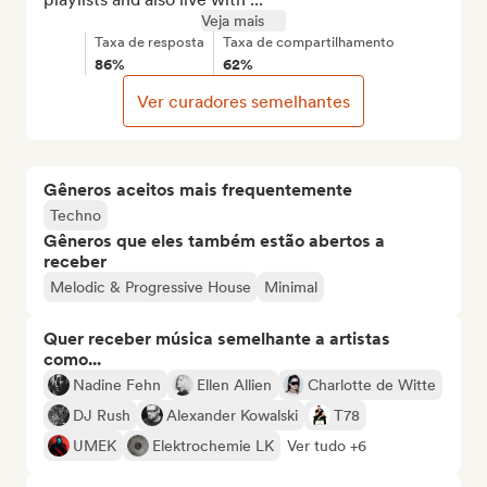
Veja mais
Taxa de resposta
Taxa de compartilhamento
86%
62%
Ver curadores semelhantes
Gêneros aceitos mais frequentemente
Techno
Gêneros que eles também estão abertos a
receber
Melodic & Progressive House
Minimal
Quer receber música semelhante a artistas
como...
Nadine Fehn
Ellen Allien
Charlotte de Witte
DJ Rush
Alexander Kowalski
T78
UMEK
Elektrochemie LK
Ver tudo +6