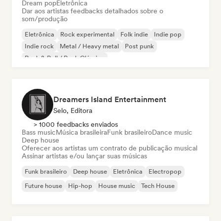
Dream pop
Eletrônica
Dar aos artistas feedbacks detalhados sobre o
som/produção
Eletrônica
Rock experimental
Folk indie
Indie pop
Indie rock
Metal / Heavy metal
Post punk
Rock & Roll / Rock Clássico
Dreamers Island Entertainment
Selo, Editora
> 1000 feedbacks enviados
Bass music
Música brasileira
Funk brasileiro
Dance music
Deep house
Oferecer aos artistas um contrato de publicação musical
Assinar artistas e/ou lançar suas músicas
Funk brasileiro
Deep house
Eletrônica
Electropop
Future house
Hip-hop
House music
Tech House