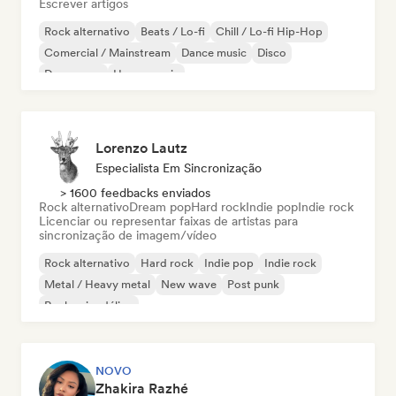
Escrever artigos
Rock alternativo
Beats / Lo-fi
Chill / Lo-fi Hip-Hop
Comercial / Mainstream
Dance music
Disco
Dream pop
House music
Lorenzo Lautz
Especialista Em Sincronização
> 1600 feedbacks enviados
Rock alternativo
Dream pop
Hard rock
Indie pop
Indie rock
Licenciar ou representar faixas de artistas para
sincronização de imagem/vídeo
Rock alternativo
Hard rock
Indie pop
Indie rock
Metal / Heavy metal
New wave
Post punk
Rock psicodélico
NOVO
Zhakira Razhé