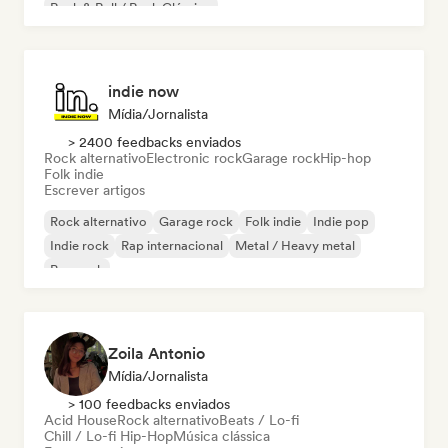
Rock & Roll / Rock Clássico
indie now
Mídia/Jornalista
> 2400 feedbacks enviados
Rock alternativo
Electronic rock
Garage rock
Hip-hop
Folk indie
Escrever artigos
Rock alternativo
Garage rock
Folk indie
Indie pop
Indie rock
Rap internacional
Metal / Heavy metal
Pop rock
Zoila Antonio
Mídia/Jornalista
> 100 feedbacks enviados
Acid House
Rock alternativo
Beats / Lo-fi
Chill / Lo-fi Hip-Hop
Música clássica