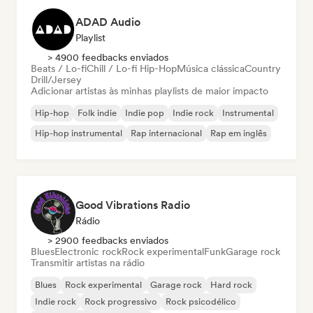
ADAD Audio
Playlist
> 4900 feedbacks enviados
Beats / Lo-fi
Chill / Lo-fi Hip-Hop
Música clássica
Country
Drill/Jersey
Adicionar artistas às minhas playlists de maior impacto
Hip-hop
Folk indie
Indie pop
Indie rock
Instrumental
Hip-hop instrumental
Rap internacional
Rap em inglês
Good Vibrations Radio
Rádio
> 2900 feedbacks enviados
Blues
Electronic rock
Rock experimental
Funk
Garage rock
Transmitir artistas na rádio
Blues
Rock experimental
Garage rock
Hard rock
Indie rock
Rock progressivo
Rock psicodélico