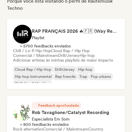
Porque você está visitando o perfil de Rautemusik
Techno
RAP FRANÇAIS 2026 🔥🇫🇷 (Way Records)
Playlist
> 5700 feedbacks enviados
Chill / Lo-fi Hip-Hop
Cloud Rap / Hip Hop
Comercial / Mainstream
Drill/Jersey
Hip-hop
Adicionar artistas às minhas playlists de maior impacto
Cloud Rap / Hip Hop
Drill/Jersey
Hip-hop
Hip-hop instrumental
Rap francês
Trap
Pop urbano
Chill / Lo-fi Hip-Hop
Feedback aprofundado
Rob Tavaglione/Catalyst Recording
Especialista Em Som
> 800 feedbacks enviados
Rock alternativo
Comercial / Mainstream
Country