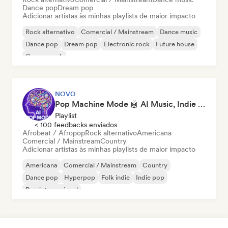
Dance pop
Dream pop
Adicionar artistas às minhas playlists de maior impacto
Rock alternativo
Comercial / Mainstream
Dance music
Dance pop
Dream pop
Electronic rock
Future house
Garage rock
NOVO
Pop Machine Mode 🤖 AI Music, Indie Pop & Dream Pop
Playlist
< 100 feedbacks enviados
Afrobeat / Afropop
Rock alternativo
Americana
Comercial / Mainstream
Country
Adicionar artistas às minhas playlists de maior impacto
Americana
Comercial / Mainstream
Country
Dance pop
Hyperpop
Folk indie
Indie pop
Pop internacional