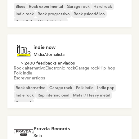
Blues
Rock experimental
Garage rock
Hard rock
Indie rock
Rock progressivo
Rock psicodélico
Rock & Roll / Rock Clássico
indie now
Mídia/Jornalista
> 2400 feedbacks enviados
Rock alternativo
Electronic rock
Garage rock
Hip-hop
Folk indie
Escrever artigos
Rock alternativo
Garage rock
Folk indie
Indie pop
Indie rock
Rap internacional
Metal / Heavy metal
Pop rock
Pravda Records
Selo