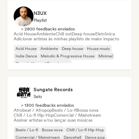
N3UX
Playlist
> 2800 feedbacks enviados
Acid House
Ambiente
Chill out
Deep house
Eletrônica
Adicionar artistas às minhas playlists de maior impacto
Acid House
Ambiente
Deep house
House music
Indie Dance
Melodic & Progressive House
Minimal
Organic House / Downtempo
Sungate Records
Selo
> 1300 feedbacks enviados
Afrobeat / Afropop
Beats / Lo-fi
Bossa nova
Chill / Lo-fi Hip-Hop
Comercial / Mainstream
Assinar artistas e/ou lançar suas músicas
Beats / Lo-fi
Bossa nova
Chill / Lo-fi Hip-Hop
Comercial / Mainstream
Dancehall
Dance pop