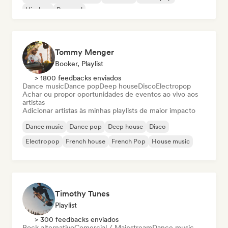
Hip-hop
Pop soul
Tommy Menger
Booker, Playlist
> 1800 feedbacks enviados
Dance music
Dance pop
Deep house
Disco
Electropop
Achar ou propor oportunidades de eventos ao vivo aos
artistas
Adicionar artistas às minhas playlists de maior impacto
Dance music
Dance pop
Deep house
Disco
Electropop
French house
French Pop
House music
Timothy Tunes
Playlist
> 300 feedbacks enviados
Rock alternativo
Comercial / Mainstream
Dance music