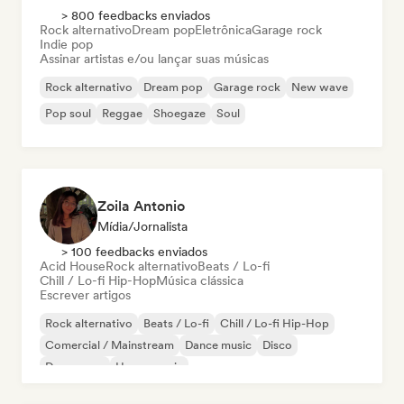
> 800 feedbacks enviados
Rock alternativo
Dream pop
Eletrônica
Garage rock
Indie pop
Assinar artistas e/ou lançar suas músicas
Rock alternativo
Dream pop
Garage rock
New wave
Pop soul
Reggae
Shoegaze
Soul
Zoila Antonio
Mídia/Jornalista
> 100 feedbacks enviados
Acid House
Rock alternativo
Beats / Lo-fi
Chill / Lo-fi Hip-Hop
Música clássica
Escrever artigos
Rock alternativo
Beats / Lo-fi
Chill / Lo-fi Hip-Hop
Comercial / Mainstream
Dance music
Disco
Dream pop
House music