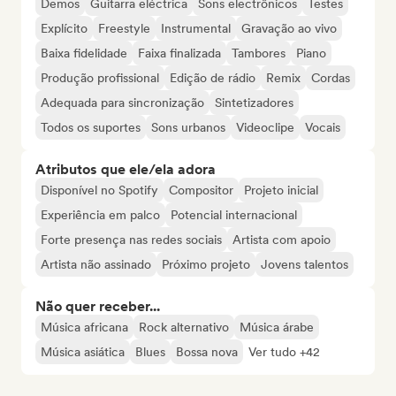
Demos
Guitarra eléctrica
Sons electrônicos
Testes
Explícito
Freestyle
Instrumental
Gravação ao vivo
Baixa fidelidade
Faixa finalizada
Tambores
Piano
Produção profissional
Edição de rádio
Remix
Cordas
Adequada para sincronização
Sintetizadores
Todos os suportes
Sons urbanos
Videoclipe
Vocais
Atributos que ele/ela adora
Disponível no Spotify
Compositor
Projeto inicial
Experiência em palco
Potencial internacional
Forte presença nas redes sociais
Artista com apoio
Artista não assinado
Próximo projeto
Jovens talentos
Não quer receber...
Música africana
Rock alternativo
Música árabe
Música asiática
Blues
Bossa nova
Ver tudo +42