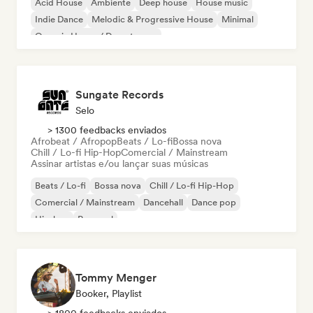
Acid House
Ambiente
Deep house
House music
Indie Dance
Melodic & Progressive House
Minimal
Organic House / Downtempo
Sungate Records
Selo
> 1300 feedbacks enviados
Afrobeat / Afropop
Beats / Lo-fi
Bossa nova
Chill / Lo-fi Hip-Hop
Comercial / Mainstream
Assinar artistas e/ou lançar suas músicas
Beats / Lo-fi
Bossa nova
Chill / Lo-fi Hip-Hop
Comercial / Mainstream
Dancehall
Dance pop
Hip-hop
Pop soul
Tommy Menger
Booker, Playlist