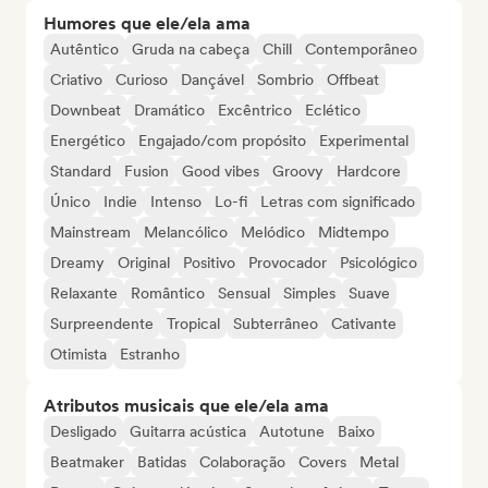
Humores que ele/ela ama
Autêntico
Gruda na cabeça
Chill
Contemporâneo
Criativo
Curioso
Dançável
Sombrio
Offbeat
Downbeat
Dramático
Excêntrico
Eclético
Energético
Engajado/com propósito
Experimental
Standard
Fusion
Good vibes
Groovy
Hardcore
Único
Indie
Intenso
Lo-fi
Letras com significado
Mainstream
Melancólico
Melódico
Midtempo
Dreamy
Original
Positivo
Provocador
Psicológico
Relaxante
Romântico
Sensual
Simples
Suave
Surpreendente
Tropical
Subterrâneo
Cativante
Otimista
Estranho
Atributos musicais que ele/ela ama
Desligado
Guitarra acústica
Autotune
Baixo
Beatmaker
Batidas
Colaboração
Covers
Metal