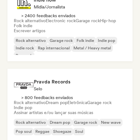
Mídia/Jornalista
> 2400 feedbacks enviados
Rock alternativo
Electronic rock
Garage rock
Hip-hop
Folk indie
Escrever artigos
Rock alternativo
Garage rock
Folk indie
Indie pop
Indie rock
Rap internacional
Metal / Heavy metal
Pop rock
Pravda Records
Selo
> 800 feedbacks enviados
Rock alternativo
Dream pop
Eletrônica
Garage rock
Indie pop
Assinar artistas e/ou lançar suas músicas
Rock alternativo
Dream pop
Garage rock
New wave
Pop soul
Reggae
Shoegaze
Soul