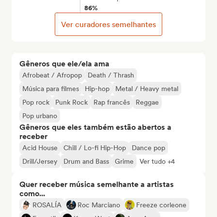
86%
Ver curadores semelhantes
Gêneros que ele/ela ama
Afrobeat / Afropop
Death / Thrash
Música para filmes
Hip-hop
Metal / Heavy metal
Pop rock
Punk Rock
Rap francês
Reggae
Pop urbano
Gêneros que eles também estão abertos a
receber
Acid House
Chill / Lo-fi Hip-Hop
Dance pop
Drill/Jersey
Drum and Bass
Grime
Ver tudo +4
Quer receber música semelhante a artistas
como...
ROSALÍA
Roc Marciano
Freeze corleone