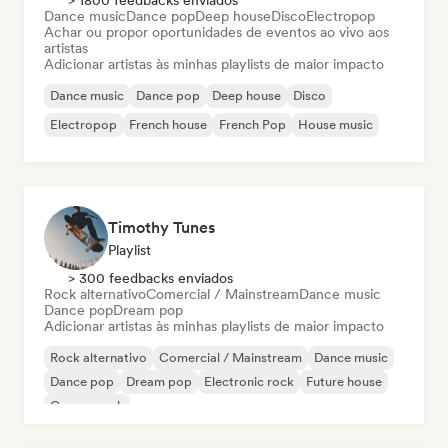
> 1800 feedbacks enviados
Dance music
Dance pop
Deep house
Disco
Electropop
Achar ou propor oportunidades de eventos ao vivo aos
artistas
Adicionar artistas às minhas playlists de maior impacto
Dance music
Dance pop
Deep house
Disco
Electropop
French house
French Pop
House music
Timothy Tunes
Playlist
> 300 feedbacks enviados
Rock alternativo
Comercial / Mainstream
Dance music
Dance pop
Dream pop
Adicionar artistas às minhas playlists de maior impacto
Rock alternativo
Comercial / Mainstream
Dance music
Dance pop
Dream pop
Electronic rock
Future house
Garage rock