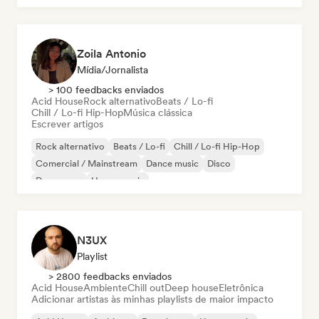
Zoila Antonio
Mídia/Jornalista
> 100 feedbacks enviados
Acid House
Rock alternativo
Beats / Lo-fi
Chill / Lo-fi Hip-Hop
Música clássica
Escrever artigos
Rock alternativo
Beats / Lo-fi
Chill / Lo-fi Hip-Hop
Comercial / Mainstream
Dance music
Disco
Dream pop
House music
N3UX
Playlist
> 2800 feedbacks enviados
Acid House
Ambiente
Chill out
Deep house
Eletrônica
Adicionar artistas às minhas playlists de maior impacto