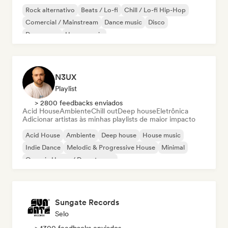
Rock alternativo
Beats / Lo-fi
Chill / Lo-fi Hip-Hop
Comercial / Mainstream
Dance music
Disco
Dream pop
House music
N3UX
Playlist
> 2800 feedbacks enviados
Acid House
Ambiente
Chill out
Deep house
Eletrônica
Adicionar artistas às minhas playlists de maior impacto
Acid House
Ambiente
Deep house
House music
Indie Dance
Melodic & Progressive House
Minimal
Organic House / Downtempo
Sungate Records
Selo