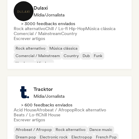
Dulaxi
Mídia/Jornalista
> 3000 feedbacks enviados
Rock alternativo
Chill / Lo-fi Hip-Hop
Música clássica
Comercial / Mainstream
Country
Escrever artigos
Rock alternativo
Música clássica
Comercial / Mainstream
Country
Dub
Funk
Hardcore
Hip-hop
Tracktor
Mídia/Jornalista
> 600 feedbacks enviados
Acid House
Afrobeat / Afropop
Rock alternativo
Beats / Lo-fi
Chill House
Escrever artigos
Afrobeat / Afropop
Rock alternativo
Dance music
Dream pop
Electronic rock
Electropop
French Pop