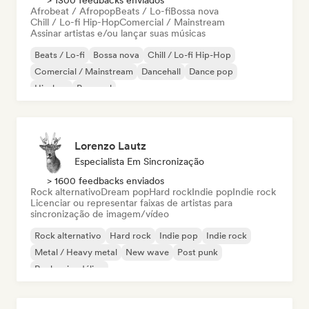
> 1300 feedbacks enviados
Afrobeat / Afropop
Beats / Lo-fi
Bossa nova
Chill / Lo-fi Hip-Hop
Comercial / Mainstream
Assinar artistas e/ou lançar suas músicas
Beats / Lo-fi
Bossa nova
Chill / Lo-fi Hip-Hop
Comercial / Mainstream
Dancehall
Dance pop
Hip-hop
Pop soul
Lorenzo Lautz
Especialista Em Sincronização
> 1600 feedbacks enviados
Rock alternativo
Dream pop
Hard rock
Indie pop
Indie rock
Licenciar ou representar faixas de artistas para
sincronização de imagem/vídeo
Rock alternativo
Hard rock
Indie pop
Indie rock
Metal / Heavy metal
New wave
Post punk
Rock psicodélico