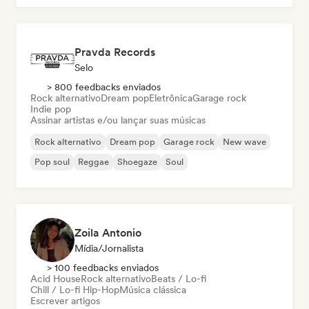
Pravda Records
Selo
> 800 feedbacks enviados
Rock alternativo
Dream pop
Eletrônica
Garage rock
Indie pop
Assinar artistas e/ou lançar suas músicas
Rock alternativo
Dream pop
Garage rock
New wave
Pop soul
Reggae
Shoegaze
Soul
Zoila Antonio
Mídia/Jornalista
> 100 feedbacks enviados
Acid House
Rock alternativo
Beats / Lo-fi
Chill / Lo-fi Hip-Hop
Música clássica
Escrever artigos