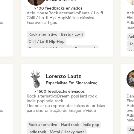
> 100 feedbacks enviados
Acid House
Rock alternativo
Beats / Lo-fi
Aci
Chill / Lo-fi Hip-Hop
Música clássica
Elet
as
Escrever artigos
Adic
mai
Rock alternativo
Beats / Lo-fi
Ac
Chill / Lo-fi Hip-Hop
Ho
Comercial / Mainstream
Dance music
Mel
Disco
Dream pop
House music
Or
Lorenzo Lautz
Especialista Em Sincronização
> 1600 feedbacks enviados
Rock alternativo
Dream pop
Hard rock
Dan
Indie pop
Indie rock
Ele
Licenciar ou representar faixas de artistas
Ach
as
para sincronização de imagem/vídeo
even
Adic
mai
Rock alternativo
Hard rock
Indie pop
Da
Indie rock
Metal / Heavy metal