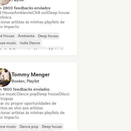
> 2800 feedbacks enviados
d House
Ambiente
Chill out
Deep house
rônica
ionar artistas às minhas playlists de
or impacto
id House
Ambiente
Deep house
use music
Indie Dance
odic & Progressive House
Minimal
ganic House / Downtempo
Tommy Menger
Booker, Playlist
> 1800 feedbacks enviados
ce music
Dance pop
Deep house
Disco
ctropop
ar ou propor oportunidades de
tos ao vivo aos artistas
ionar artistas às minhas playlists de
or impacto
nce music
Dance pop
Deep house