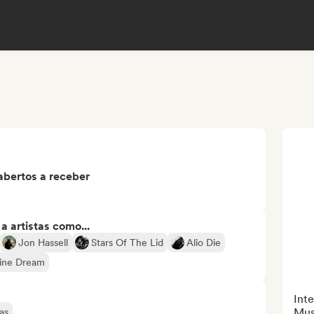
abertos a receber
 artistas como...
Jon Hassell
Stars Of The Lid
Alio Die
ine Dream
Inte
Mus
as