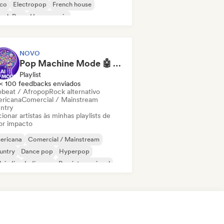
sco
Electropop
French house
ench Pop
House music
NOVO
Pop Machine Mode 🤖 AI Music, Indie Pop & Dream Pop
Playlist
< 100 feedbacks enviados
obeat / Afropop
Rock alternativo
ricana
Comercial / Mainstream
ntry
ionar artistas às minhas playlists de
or impacto
ericana
Comercial / Mainstream
untry
Dance pop
Hyperpop
k indie
Indie pop
Pop internacional