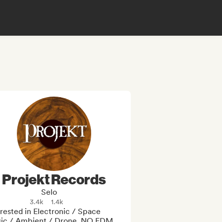
Projekt Records
Selo
3.4k
1.4k
rested in Electronic / Space 
ic / Ambient / Drone. NO EDM, 