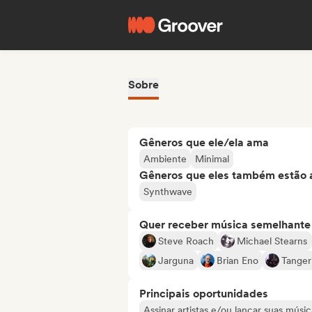
Sobre
Gêneros que ele/ela ama
Ambiente
Minimal
Gêneros que eles também estão 
Synthwave
Quer receber música semelhante a
Steve Roach
Michael Stearns
Jarguna
Brian Eno
Tanger
Principais oportunidades
Assinar artistas e/ou lançar suas músic