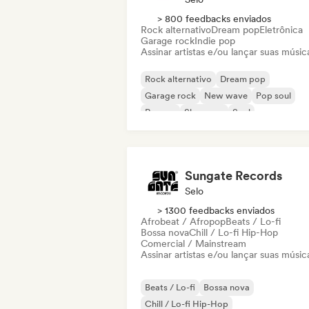
> 800 feedbacks enviados
Rock alternativo
Dream pop
Eletrônica
Garage rock
Indie pop
Assinar artistas e/ou lançar suas músic
Rock alternativo
Dream pop
Garage rock
New wave
Pop soul
Reggae
Shoegaze
Soul
Sungate Records
Selo
> 1300 feedbacks enviados
Afrobeat / Afropop
Beats / Lo-fi
Bossa nova
Chill / Lo-fi Hip-Hop
Comercial / Mainstream
Assinar artistas e/ou lançar suas músic
Beats / Lo-fi
Bossa nova
Chill / Lo-fi Hip-Hop