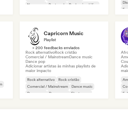
Di
New wave
Post punk
Rock psicodélico
Fr
Capricorn Music
Playlist
> 200 feedbacks enviados
Rock alternativo
Rock cristão
Afr
Comercial / Mainstream
Dance music
Ame
Dance pop
Cou
Adicionar artistas às minhas playlists de
Adic
maior impacto
mai
Rock alternativo
Rock cristão
Am
am
Comercial / Mainstream
Dance music
Co
Dance pop
Dream pop
Electropop
Fol
House music