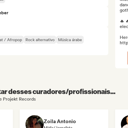
dan
goth
eber
🔥 
elec
Here
at / Afropop
Rock alternativo
Música árabe
http
r desses curadores/profissionais...
de Projekt Records
Zoila Antonio
Mídia/Jornalista