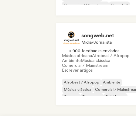
Comercial / Mainstream
Dancehall
Dance pop
Hip-hop
Pop soul
songweb.net
Mídia/Jornalista
> 900 feedbacks enviados
Música africana
Afrobeat / Afropop
Ambiente
Música clássica
Comercial / Mainstream
Escrever artigos
Afrobeat / Afropop
Ambiente
Música clássica
Comercial / Mainstre
Country
Dance pop
Drill/Jersey
Hip-hop