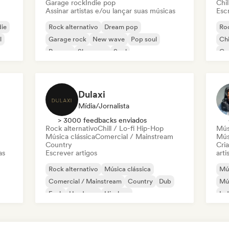
Garage rock
Indie pop
Chil
Assinar artistas e/ou lançar suas músicas
Escr
die
Rock alternativo
Dream pop
Roc
l
Garage rock
New wave
Pop soul
Chi
Reggae
Shoegaze
Soul
Co
Di
Dulaxi
Mídia/Jornalista
> 3000 feedbacks enviados
Rock alternativo
Chill / Lo-fi Hip-Hop
Mús
Música clássica
Comercial / Mainstream
Mús
Country
Cri
as
Escrever artigos
arti
Rock alternativo
Música clássica
Mús
Comercial / Mainstream
Country
Dub
Mús
Funk
Hardcore
Hip-hop
Ind