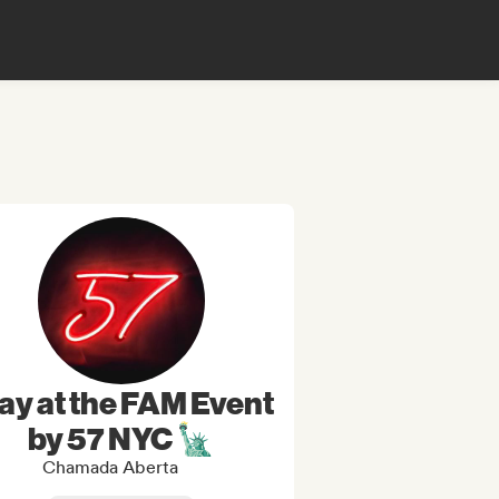
ay at the FAM Event
by 57 NYC 🗽
Chamada Aberta