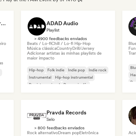
Dreamers Island Entertainment
ADAD Audio
Playlist
> 4900 feedbacks enviados
eiro
Beats / Lo-fi
Chill / Lo-fi Hip-Hop
Blu
Música clássica
Country
Drill/Jersey
Fun
Adicionar artistas às minhas playlists de
Tran
maior impacto
as
Blu
Hip-hop
Folk indie
Indie pop
Indie rock
a
Ha
Instrumental
Hip-hop instrumental
Roc
Rap internacional
Rap em inglês
Roc
Pravda Records
Selo
> 800 feedbacks enviados
Rock alternativo
Dream pop
Eletrônica
Aci