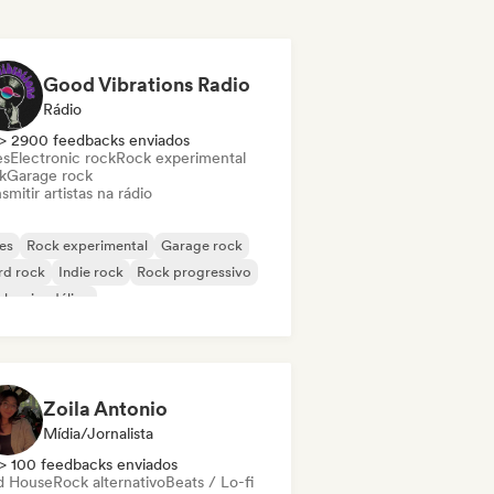
Good Vibrations Radio
Rádio
> 2900 feedbacks enviados
es
Electronic rock
Rock experimental
k
Garage rock
smitir artistas na rádio
es
Rock experimental
Garage rock
rd rock
Indie rock
Rock progressivo
k psicodélico
k & Roll / Rock Clássico
Zoila Antonio
Mídia/Jornalista
> 100 feedbacks enviados
d House
Rock alternativo
Beats / Lo-fi