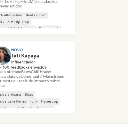
l / Lo-fi Hip-Hop
Música clássica
ever artigos
k alternativo
Beats / Lo-fi
ll / Lo-fi Hip-Hop
mercial / Mainstream
Dance music
sco
Dream pop
House music
NOVO
Tati Kapaya
Influenciador
< 100 feedbacks enviados
ica africana
Blues
Chill House
ica clássica
Comercial / Mainstream
ar posts ou reels de impacto sobre
stas
ica africana
Blues
ica para filmes
Funk
Hyperpop
ie Dance
Folk indie
Indie pop