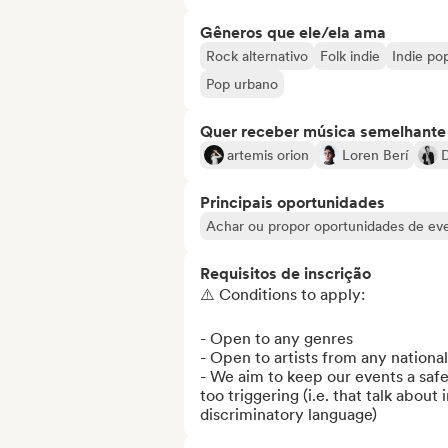
Gêneros que ele/ela ama
Rock alternativo
Folk indie
Indie po
Pop urbano
Quer receber música semelhante a
artemis orion
Loren Berí
Principais oportunidades
Achar ou propor oportunidades de even
Requisitos de inscrição
⚠️ Conditions to apply: 

- Open to any genres

- Open to artists from any national
- We aim to keep our events a safe 
too triggering (i.e. that talk about 
discriminatory language)