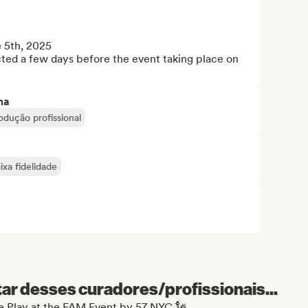
5th, 2025 

cted a few days before the event taking place on 
ma
odução profissional
ixa fidelidade
r desses curadores/profissionais...
de Play at the FAM Event by 57 NYC 🗽