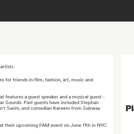
rtists

 for friends in film, fashion, art, music and 
at features a guest speaker and a musical guest - 
r Sounds. Past guests have included Stephan 
Pl
 Can't Swim, and comedian Kareem from Subway 
 at their upcoming FAM event on June 11th in NYC 