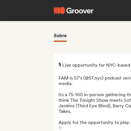
Sobre
🎙️ Live opportunity for NYC-based a
FAM is 57's (@57.nyc) podcast series
media. 

Its a 75-100 in-person gathering th
think The Tonight Show meets Sofa
Jenkins (Third Eye Blind), Barry
Takes.

Apply for the opportunity to play
✨