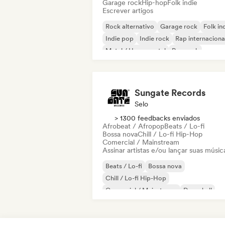
Garage rock
Hip-hop
Folk indie
Escrever artigos
Rock alternativo
Garage rock
Folk in
Indie pop
Indie rock
Rap internaciona
Metal / Heavy metal
Pop rock
Sungate Records
Selo
> 1300 feedbacks enviados
Afrobeat / Afropop
Beats / Lo-fi
Bossa nova
Chill / Lo-fi Hip-Hop
Comercial / Mainstream
Assinar artistas e/ou lançar suas músic
Beats / Lo-fi
Bossa nova
Chill / Lo-fi Hip-Hop
Comercial / Mainstream
Dancehall
Dance pop
Hip-hop
Pop soul