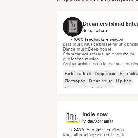
Selo, Editora
> 1000 feedbacks enviados
Bass music
Música brasileira
Funk brasil
Dance music
Deep house
Oferecer aos artistas um contrato de
publicação musical
Assinar artistas e/ou lançar suas músic
Funk brasileiro
Deep house
Eletrônic
Electropop
Future house
Hip-hop
House music
Tech House
indie now
Mídia/Jornalista
> 2400 feedbacks enviados
Rock alternativo
Electronic rock