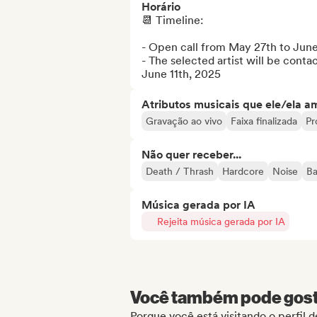
Horário
📆 Timeline: 

- Open call from May 27th to June 
- The selected artist will be conta
June 11th, 2025
Atributos musicais que ele/ela a
Gravação ao vivo
Faixa finalizada
Pr
Não quer receber...
Death / Thrash
Hardcore
Noise
Ba
Música gerada por IA
Rejeita música gerada por IA
Você também pode gosta
Porque você está visitando o perfil 