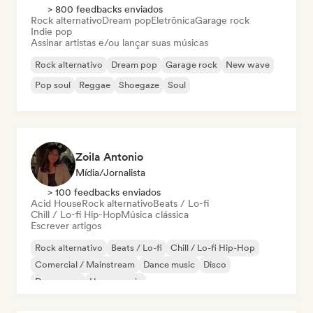
> 800 feedbacks enviados
Rock alternativo
Dream pop
Eletrônica
Garage rock
Indie pop
Assinar artistas e/ou lançar suas músicas
Rock alternativo
Dream pop
Garage rock
New wave
Pop soul
Reggae
Shoegaze
Soul
Zoila Antonio
Mídia/Jornalista
> 100 feedbacks enviados
Acid House
Rock alternativo
Beats / Lo-fi
Chill / Lo-fi Hip-Hop
Música clássica
Escrever artigos
Rock alternativo
Beats / Lo-fi
Chill / Lo-fi Hip-Hop
Comercial / Mainstream
Dance music
Disco
Dream pop
House music