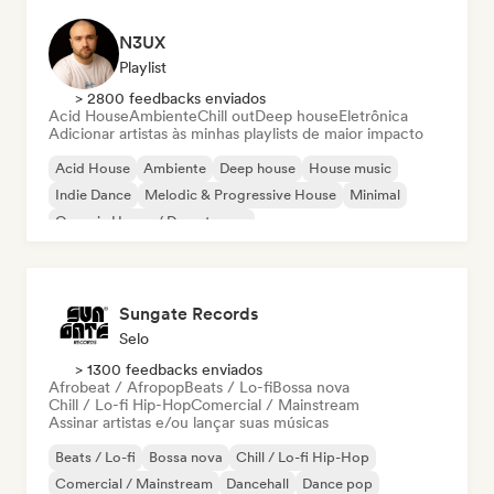
N3UX
Playlist
> 2800 feedbacks enviados
Acid House
Ambiente
Chill out
Deep house
Eletrônica
Adicionar artistas às minhas playlists de maior impacto
Acid House
Ambiente
Deep house
House music
Indie Dance
Melodic & Progressive House
Minimal
Organic House / Downtempo
Sungate Records
Selo
> 1300 feedbacks enviados
Afrobeat / Afropop
Beats / Lo-fi
Bossa nova
Chill / Lo-fi Hip-Hop
Comercial / Mainstream
Assinar artistas e/ou lançar suas músicas
Beats / Lo-fi
Bossa nova
Chill / Lo-fi Hip-Hop
Comercial / Mainstream
Dancehall
Dance pop