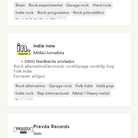
Blues
Rock experimental
Garage rock
Hard rock
Indie rock
Rock progressivo
Rock psicodélico
Rock & Roll / Rock Clássico
indie now
Mídia/Jornalista
> 2400 feedbacks enviados
Rock alternativo
Electronic rock
Garage rock
Hip-hop
Folk indie
Escrever artigos
Rock alternativo
Garage rock
Folk indie
Indie pop
Indie rock
Rap internacional
Metal / Heavy metal
Pop rock
Pravda Records
Selo