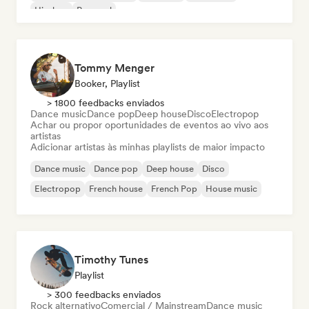
Hip-hop
Pop soul
Tommy Menger
Booker, Playlist
> 1800 feedbacks enviados
Dance music
Dance pop
Deep house
Disco
Electropop
Achar ou propor oportunidades de eventos ao vivo aos
artistas
Adicionar artistas às minhas playlists de maior impacto
Dance music
Dance pop
Deep house
Disco
Electropop
French house
French Pop
House music
Timothy Tunes
Playlist
> 300 feedbacks enviados
Rock alternativo
Comercial / Mainstream
Dance music