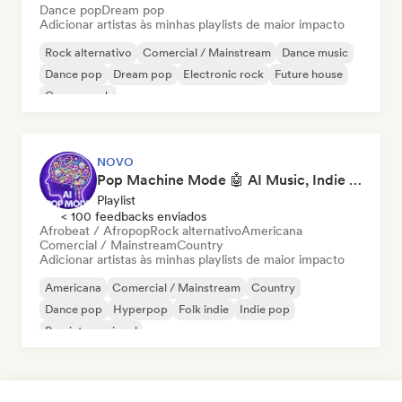
Dance pop
Dream pop
Adicionar artistas às minhas playlists de maior impacto
Rock alternativo
Comercial / Mainstream
Dance music
Dance pop
Dream pop
Electronic rock
Future house
Garage rock
NOVO
Pop Machine Mode 🤖 AI Music, Indie Pop & Dream Pop
Playlist
< 100 feedbacks enviados
Afrobeat / Afropop
Rock alternativo
Americana
Comercial / Mainstream
Country
Adicionar artistas às minhas playlists de maior impacto
Americana
Comercial / Mainstream
Country
Dance pop
Hyperpop
Folk indie
Indie pop
Pop internacional