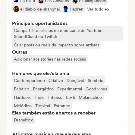
La Plata
Los Chivatos
Pinpilinpussies
el diablo de shanghai
Hadren
Ver tudo +5
Principais oportunidades
Compartilhar artistas no meu canal do YouTube,
SoundCloud ou Twitch
Criar posts ou reels de impacto sobre artistas
Outras
Adicionar aos stories nas redes sociais
Humores que ele/ela ama
Contemporâneo
Criativo
Dançável
Sombrio
Eclético
Energético
Experimental
Good vibes
Hardcore
Indie
Intenso
Lo-fi
Melancólico
Melódico
Tropical
Estranho
Eles também estão abertos a receber
Dramático
Atributos musicais que ele/ela ama