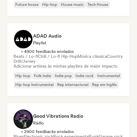
Future house
Hip-hop
House music
Tech House
ADAD Audio
Playlist
> 4900 feedbacks enviados
Beats / Lo-fi
Chill / Lo-fi Hip-Hop
Música clássica
Country
Drill/Jersey
Adicionar artistas às minhas playlists de maior impacto
Hip-hop
Folk indie
Indie pop
Indie rock
Instrumental
Hip-hop instrumental
Rap internacional
Rap em inglês
Good Vibrations Radio
Rádio
> 2900 feedbacks enviados
Blues
Electronic rock
Rock experimental
Funk
Garage rock