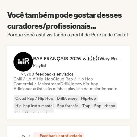
Você também pode gostar desses
curadores/profissionais...
Porque você está visitando o perfil de Pereza de Cartel
RAP FRANÇAIS 2026 🔥🇫🇷 (Way Records)
Playlist
> 5700 feedbacks enviados
Chill / Lo-fi Hip-Hop
Cloud Rap / Hip Hop
Comercial / Mainstream
Drill/Jersey
Hip-hop
Adicionar artistas às minhas playlists de maior impacto
Cloud Rap / Hip Hop
Drill/Jersey
Hip-hop
Hip-hop instrumental
Rap francês
Trap
Pop urbano
Chill / Lo-fi Hip-Hop
Feedback aprofundado