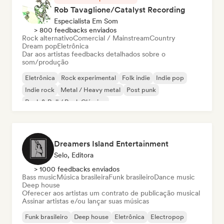
Rob Tavaglione/Catalyst Recording
Especialista Em Som
> 800 feedbacks enviados
Rock alternativo
Comercial / Mainstream
Country
Dream pop
Eletrônica
Dar aos artistas feedbacks detalhados sobre o
som/produção
Eletrônica
Rock experimental
Folk indie
Indie pop
Indie rock
Metal / Heavy metal
Post punk
Rock & Roll / Rock Clássico
Dreamers Island Entertainment
Selo, Editora
> 1000 feedbacks enviados
Bass music
Música brasileira
Funk brasileiro
Dance music
Deep house
Oferecer aos artistas um contrato de publicação musical
Assinar artistas e/ou lançar suas músicas
Funk brasileiro
Deep house
Eletrônica
Electropop