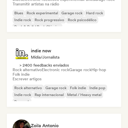
Transmitir artistas na rádio
Blues
Rock experimental
Garage rock
Hard rock
Indie rock
Rock progressivo
Rock psicodélico
Rock & Roll / Rock Clássico
indie now
Mídia/Jornalista
> 2400 feedbacks enviados
Rock alternativo
Electronic rock
Garage rock
Hip-hop
Folk indie
Escrever artigos
Rock alternativo
Garage rock
Folk indie
Indie pop
Indie rock
Rap internacional
Metal / Heavy metal
Pop rock
Zoila Antonio