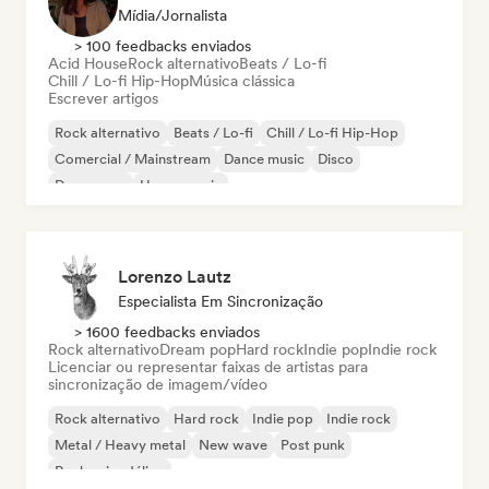
Mídia/Jornalista
> 100 feedbacks enviados
Acid House
Rock alternativo
Beats / Lo-fi
Chill / Lo-fi Hip-Hop
Música clássica
Escrever artigos
Rock alternativo
Beats / Lo-fi
Chill / Lo-fi Hip-Hop
Comercial / Mainstream
Dance music
Disco
Dream pop
House music
Lorenzo Lautz
Especialista Em Sincronização
> 1600 feedbacks enviados
Rock alternativo
Dream pop
Hard rock
Indie pop
Indie rock
Licenciar ou representar faixas de artistas para
sincronização de imagem/vídeo
Rock alternativo
Hard rock
Indie pop
Indie rock
Metal / Heavy metal
New wave
Post punk
Rock psicodélico