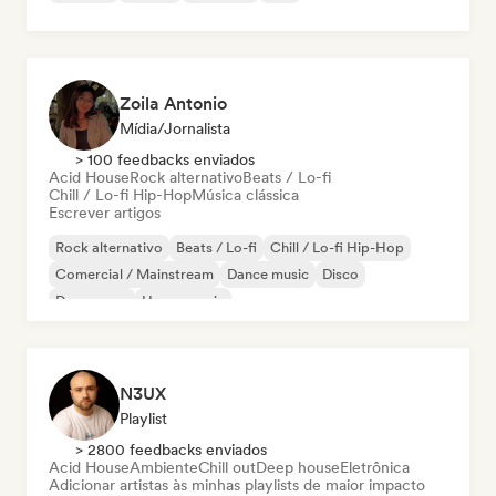
Zoila Antonio
Mídia/Jornalista
> 100 feedbacks enviados
Acid House
Rock alternativo
Beats / Lo-fi
Chill / Lo-fi Hip-Hop
Música clássica
Escrever artigos
Rock alternativo
Beats / Lo-fi
Chill / Lo-fi Hip-Hop
Comercial / Mainstream
Dance music
Disco
Dream pop
House music
N3UX
Playlist
> 2800 feedbacks enviados
Acid House
Ambiente
Chill out
Deep house
Eletrônica
Adicionar artistas às minhas playlists de maior impacto