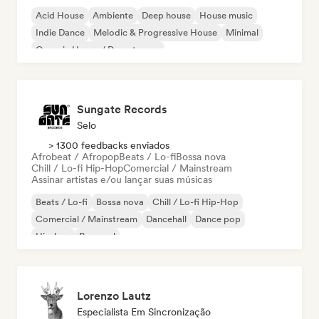
Acid House
Ambiente
Deep house
House music
Indie Dance
Melodic & Progressive House
Minimal
Organic House / Downtempo
Sungate Records
Selo
> 1300 feedbacks enviados
Afrobeat / Afropop
Beats / Lo-fi
Bossa nova
Chill / Lo-fi Hip-Hop
Comercial / Mainstream
Assinar artistas e/ou lançar suas músicas
Beats / Lo-fi
Bossa nova
Chill / Lo-fi Hip-Hop
Comercial / Mainstream
Dancehall
Dance pop
Hip-hop
Pop soul
Lorenzo Lautz
Especialista Em Sincronização