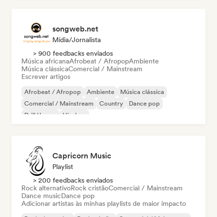
songweb.net
Mídia/Jornalista
> 900 feedbacks enviados
Música africana
Afrobeat / Afropop
Ambiente
Música clássica
Comercial / Mainstream
Escrever artigos
Afrobeat / Afropop
Ambiente
Música clássica
Comercial / Mainstream
Country
Dance pop
Drill/Jersey
Hip-hop
Capricorn Music
Playlist
> 200 feedbacks enviados
Rock alternativo
Rock cristão
Comercial / Mainstream
Dance music
Dance pop
Adicionar artistas às minhas playlists de maior impacto