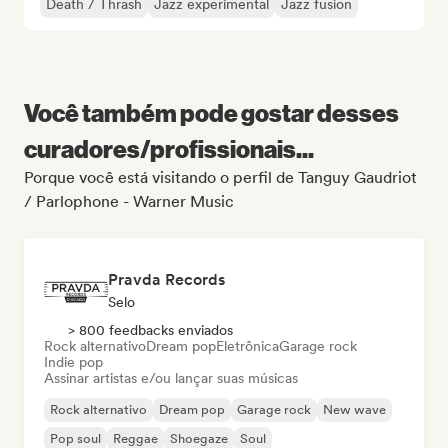
Death / Thrash
Jazz experimental
Jazz fusion
Você também pode gostar desses
curadores/profissionais...
Porque você está visitando o perfil de Tanguy Gaudriot
/ Parlophone - Warner Music
Pravda Records
Selo
> 800 feedbacks enviados
Rock alternativo
Dream pop
Eletrônica
Garage rock
Indie pop
Assinar artistas e/ou lançar suas músicas
Rock alternativo
Dream pop
Garage rock
New wave
Pop soul
Reggae
Shoegaze
Soul