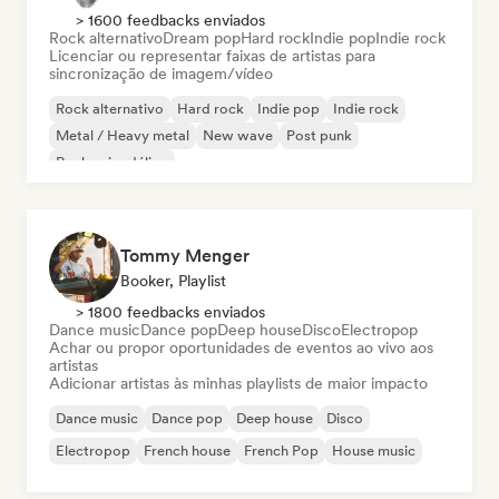
> 1600 feedbacks enviados
Rock alternativo
Dream pop
Hard rock
Indie pop
Indie rock
Licenciar ou representar faixas de artistas para
sincronização de imagem/vídeo
Rock alternativo
Hard rock
Indie pop
Indie rock
Metal / Heavy metal
New wave
Post punk
Rock psicodélico
Tommy Menger
Booker, Playlist
> 1800 feedbacks enviados
Dance music
Dance pop
Deep house
Disco
Electropop
Achar ou propor oportunidades de eventos ao vivo aos
artistas
Adicionar artistas às minhas playlists de maior impacto
Dance music
Dance pop
Deep house
Disco
Electropop
French house
French Pop
House music