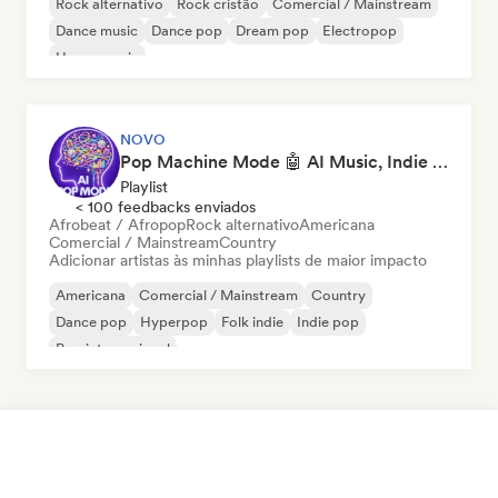
Rock alternativo
Rock cristão
Comercial / Mainstream
Dance music
Dance pop
Dream pop
Electropop
House music
NOVO
Pop Machine Mode 🤖 AI Music, Indie Pop & Dream Pop
Playlist
< 100 feedbacks enviados
Afrobeat / Afropop
Rock alternativo
Americana
Comercial / Mainstream
Country
Adicionar artistas às minhas playlists de maior impacto
Americana
Comercial / Mainstream
Country
Dance pop
Hyperpop
Folk indie
Indie pop
Pop internacional