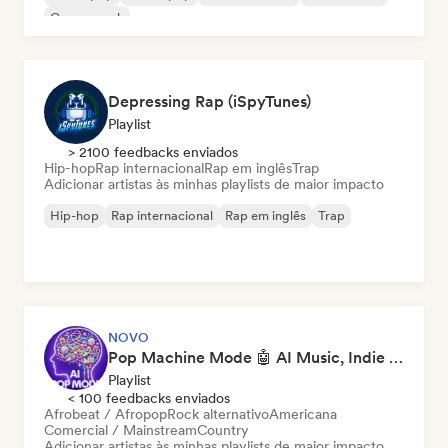
Garage rock
Depressing Rap (iSpyTunes)
Playlist
> 2100 feedbacks enviados
Hip-hop
Rap internacional
Rap em inglês
Trap
Adicionar artistas às minhas playlists de maior impacto
Hip-hop
Rap internacional
Rap em inglês
Trap
NOVO
Pop Machine Mode 🤖 AI Music, Indie Pop & Dream Pop
Playlist
< 100 feedbacks enviados
Afrobeat / Afropop
Rock alternativo
Americana
Comercial / Mainstream
Country
Adicionar artistas às minhas playlists de maior impacto