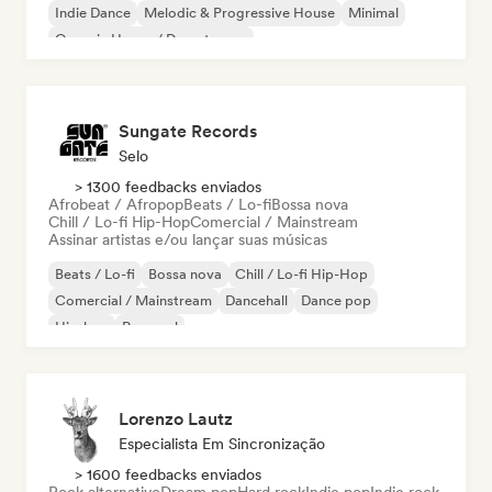
Indie Dance
Melodic & Progressive House
Minimal
Organic House / Downtempo
Sungate Records
Selo
> 1300 feedbacks enviados
Afrobeat / Afropop
Beats / Lo-fi
Bossa nova
Chill / Lo-fi Hip-Hop
Comercial / Mainstream
Assinar artistas e/ou lançar suas músicas
Beats / Lo-fi
Bossa nova
Chill / Lo-fi Hip-Hop
Comercial / Mainstream
Dancehall
Dance pop
Hip-hop
Pop soul
Lorenzo Lautz
Especialista Em Sincronização
> 1600 feedbacks enviados