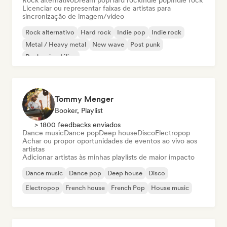
Rock alternativo
Dream pop
Hard rock
Indie pop
Indie rock
Licenciar ou representar faixas de artistas para
sincronização de imagem/vídeo
Rock alternativo
Hard rock
Indie pop
Indie rock
Metal / Heavy metal
New wave
Post punk
Rock psicodélico
Tommy Menger
Booker, Playlist
> 1800 feedbacks enviados
Dance music
Dance pop
Deep house
Disco
Electropop
Achar ou propor oportunidades de eventos ao vivo aos
artistas
Adicionar artistas às minhas playlists de maior impacto
Dance music
Dance pop
Deep house
Disco
Electropop
French house
French Pop
House music