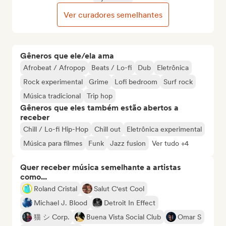
Ver curadores semelhantes
Gêneros que ele/ela ama
Afrobeat / Afropop
Beats / Lo-fi
Dub
Eletrônica
Rock experimental
Grime
Lofi bedroom
Surf rock
Música tradicional
Trip hop
Gêneros que eles também estão abertos a
receber
Chill / Lo-fi Hip-Hop
Chill out
Eletrônica experimental
Música para filmes
Funk
Jazz fusion
Ver tudo +4
Quer receber música semelhante a artistas
como...
Roland Cristal
Salut C'est Cool
Michael J. Blood
Detroit In Effect
猫 シ Corp.
Buena Vista Social Club
Omar S