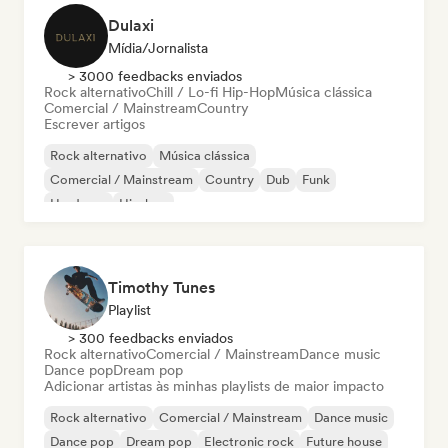
Dulaxi
Mídia/Jornalista
> 3000 feedbacks enviados
Rock alternativo
Chill / Lo-fi Hip-Hop
Música clássica
Comercial / Mainstream
Country
Escrever artigos
Rock alternativo
Música clássica
Comercial / Mainstream
Country
Dub
Funk
Hardcore
Hip-hop
Timothy Tunes
Playlist
> 300 feedbacks enviados
Rock alternativo
Comercial / Mainstream
Dance music
Dance pop
Dream pop
Adicionar artistas às minhas playlists de maior impacto
Rock alternativo
Comercial / Mainstream
Dance music
Dance pop
Dream pop
Electronic rock
Future house