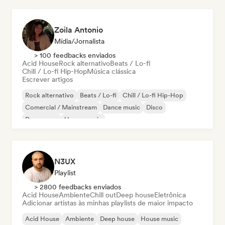
Zoila Antonio
Mídia/Jornalista
> 100 feedbacks enviados
Acid House
Rock alternativo
Beats / Lo-fi
Chill / Lo-fi Hip-Hop
Música clássica
Escrever artigos
Rock alternativo
Beats / Lo-fi
Chill / Lo-fi Hip-Hop
Comercial / Mainstream
Dance music
Disco
Dream pop
House music
N3UX
Playlist
> 2800 feedbacks enviados
Acid House
Ambiente
Chill out
Deep house
Eletrônica
Adicionar artistas às minhas playlists de maior impacto
Acid House
Ambiente
Deep house
House music