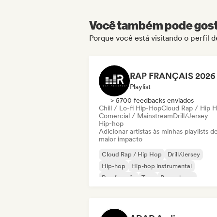
Você também pode gosta
Porque você está visitando o perfil 
Playlist
> 5700 feedbacks enviados
Chill / Lo-fi Hip-Hop
Cloud Rap / Hip 
Comercial / Mainstream
Drill/Jersey
Hip-hop
Adicionar artistas às minhas playlists d
maior impacto
Cloud Rap / Hip Hop
Drill/Jersey
Hip-hop
Hip-hop instrumental
Rap francês
Trap
Pop urbano
Chill / Lo-fi Hip-Hop