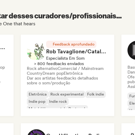
r desses curadores/profissionais...
de One that hears
Feedback aprofundado
RAP FRANÇAIS 2026 🔥🇫🇷 (Way Records)
Rob Tavaglione/Catalyst Recording
Especialista Em Som
> 800 feedbacks enviados
Hop
Bas
Rock alternativo
Comercial / Mainstream
Dan
Country
Dream pop
Eletrônica
Ofe
Dar aos artistas feedbacks detalhados
e
pub
sobre o som/produção
Assi
Eletrônica
Rock experimental
Folk indie
Fun
Indie pop
Indie rock
El
Metal / Heavy metal
Post punk
Ho
Rock & Roll / Rock Clássico