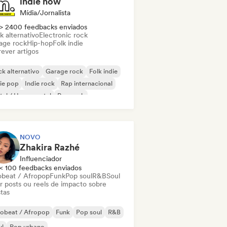
indie now
Mídia/Jornalista
> 2400 feedbacks enviados
k alternativo
Electronic rock
age rock
Hip-hop
Folk indie
ever artigos
k alternativo
Garage rock
Folk indie
ie pop
Indie rock
Rap internacional
al / Heavy metal
Pop rock
NOVO
Zhakira Razhé
Influenciador
< 100 feedbacks enviados
obeat / Afropop
Funk
Pop soul
R&B
Soul
ar posts ou reels de impacto sobre
stas
robeat / Afropop
Funk
Pop soul
R&B
ul
Pop urbano