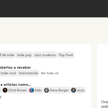
Folk indie
Indie pop
Jazz moderno
Pop Punk
abertos a receber
Indie rock
Instrumental
Ver tudo +5
 artistas como...
e
Chris Brown
Dido
Dana Berger
JoJo
12
One 
onli