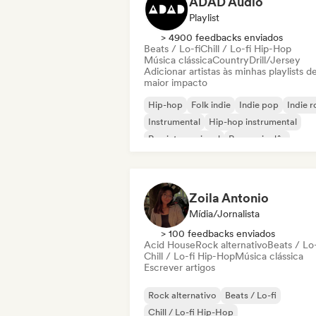
ADAD Audio
Playlist
> 4900 feedbacks enviados
Beats / Lo-fi
Chill / Lo-fi Hip-Hop
Música clássica
Country
Drill/Jersey
Adicionar artistas às minhas playlists d
maior impacto
Hip-hop
Folk indie
Indie pop
Indie 
Instrumental
Hip-hop instrumental
Rap internacional
Rap em inglês
Zoila Antonio
Mídia/Jornalista
> 100 feedbacks enviados
Acid House
Rock alternativo
Beats / Lo-
Chill / Lo-fi Hip-Hop
Música clássica
Escrever artigos
Rock alternativo
Beats / Lo-fi
Chill / Lo-fi Hip-Hop