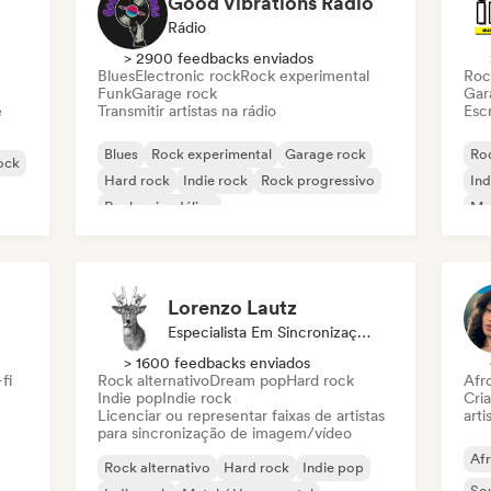
Good Vibrations Radio
Rádio
> 2900 feedbacks enviados
Blues
Electronic rock
Rock experimental
Roc
Funk
Garage rock
Gar
e
Transmitir artistas na rádio
Escr
Blues
Rock experimental
Garage rock
Roc
rock
Hard rock
Indie rock
Rock progressivo
Ind
Rock psicodélico
Met
Rock & Roll / Rock Clássico
Lorenzo Lautz
Especialista Em Sincronização
> 1600 feedbacks enviados
fi
Rock alternativo
Dream pop
Hard rock
Afr
Indie pop
Indie rock
Cri
Licenciar ou representar faixas de artistas
arti
para sincronização de imagem/vídeo
Af
Rock alternativo
Hard rock
Indie pop
So