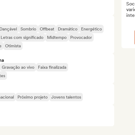
Soci
vari
inte
Dançável
Sombrio
Offbeat
Dramático
Energético
Letras com significado
Midtempo
Provocador
e
Otimista
ma
Gravação ao vivo
Faixa finalizada
tes
nacional
Próximo projeto
Jovens talentos