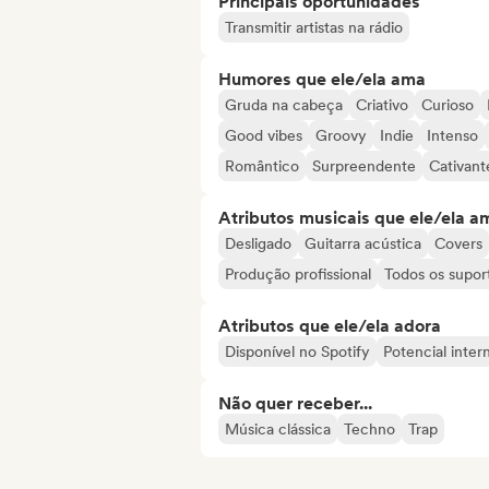
Principais oportunidades
Transmitir artistas na rádio
Humores que ele/ela ama
Gruda na cabeça
Criativo
Curioso
Good vibes
Groovy
Indie
Intenso
Romântico
Surpreendente
Cativant
Atributos musicais que ele/ela a
Desligado
Guitarra acústica
Covers
Produção profissional
Todos os supor
Atributos que ele/ela adora
Disponível no Spotify
Potencial inter
Não quer receber...
Música clássica
Techno
Trap