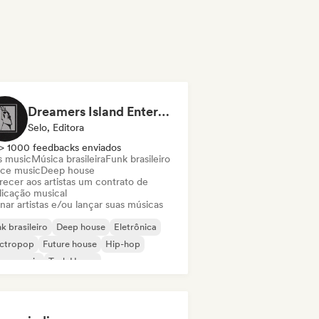
Dreamers Island Entertainment
Selo, Editora
> 1000 feedbacks enviados
s music
Música brasileira
Funk brasileiro
ce music
Deep house
recer aos artistas um contrato de
licação musical
nar artistas e/ou lançar suas músicas
k brasileiro
Deep house
Eletrônica
ectropop
Future house
Hip-hop
use music
Tech House