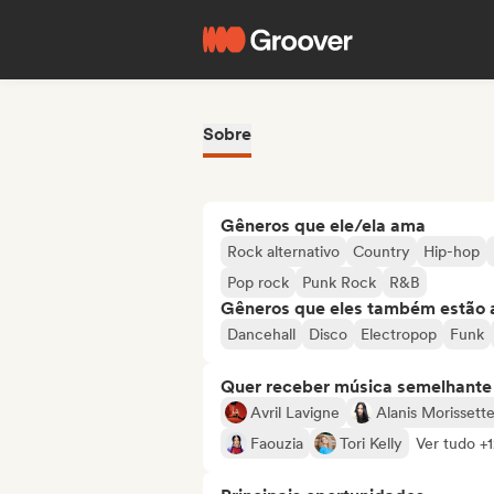
Sobre
Gêneros que ele/ela ama
Rock alternativo
Country
Hip-hop
Pop rock
Punk Rock
R&B
Gêneros que eles também estão 
Dancehall
Disco
Electropop
Funk
Quer receber música semelhante a
Avril Lavigne
Alanis Morissett
Faouzia
Tori Kelly
Ver tudo +