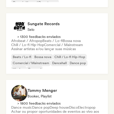
Organic House / Downtempo
Sungate Records
Selo
> 1300 feedbacks enviados
Afrobeat / Afropop
Beats / Lo-fi
Bossa nova
Chill / Lo-fi Hip-Hop
Comercial / Mainstream
Assinar artistas e/ou lançar suas músicas
Beats / Lo-fi
Bossa nova
Chill / Lo-fi Hip-Hop
Comercial / Mainstream
Dancehall
Dance pop
Hip-hop
Pop soul
Tommy Menger
Booker, Playlist
> 1800 feedbacks enviados
Dance music
Dance pop
Deep house
Disco
Electropop
Achar ou propor oportunidades de eventos ao vivo aos