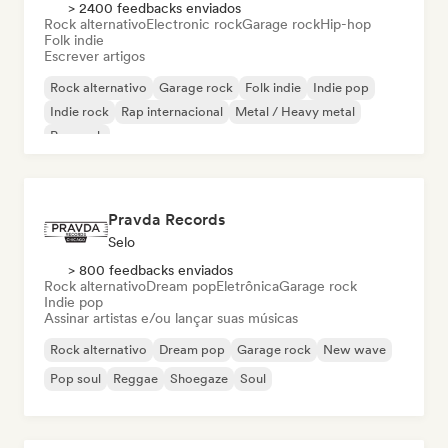
> 2400 feedbacks enviados
Rock alternativo
Electronic rock
Garage rock
Hip-hop
Folk indie
Escrever artigos
Rock alternativo
Garage rock
Folk indie
Indie pop
Indie rock
Rap internacional
Metal / Heavy metal
Pop rock
Pravda Records
Selo
> 800 feedbacks enviados
Rock alternativo
Dream pop
Eletrônica
Garage rock
Indie pop
Assinar artistas e/ou lançar suas músicas
Rock alternativo
Dream pop
Garage rock
New wave
Pop soul
Reggae
Shoegaze
Soul