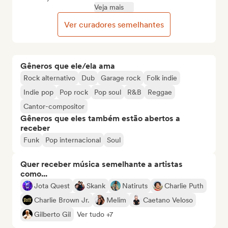
Veja mais
Ver curadores semelhantes
Gêneros que ele/ela ama
Rock alternativo
Dub
Garage rock
Folk indie
Indie pop
Pop rock
Pop soul
R&B
Reggae
Cantor-compositor
Gêneros que eles também estão abertos a
receber
Funk
Pop internacional
Soul
Quer receber música semelhante a artistas
como...
Jota Quest
Skank
Natiruts
Charlie Puth
Charlie Brown Jr.
Melim
Caetano Veloso
Gilberto Gil
Ver tudo +7