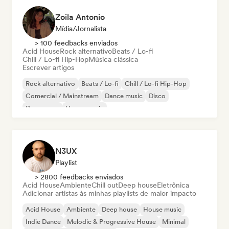
Zoila Antonio
Mídia/Jornalista
> 100 feedbacks enviados
Acid House
Rock alternativo
Beats / Lo-fi
Chill / Lo-fi Hip-Hop
Música clássica
Escrever artigos
Rock alternativo
Beats / Lo-fi
Chill / Lo-fi Hip-Hop
Comercial / Mainstream
Dance music
Disco
Dream pop
House music
N3UX
Playlist
> 2800 feedbacks enviados
Acid House
Ambiente
Chill out
Deep house
Eletrônica
Adicionar artistas às minhas playlists de maior impacto
Acid House
Ambiente
Deep house
House music
Indie Dance
Melodic & Progressive House
Minimal