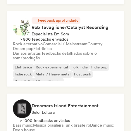
Feedback aprofundado
Rob Tavaglione/Catalyst Recording
Especialista Em Som
> 800 feedbacks enviados
Rock alternativo
Comercial / Mainstream
Country
Dream pop
Eletrônica
Dar aos artistas feedbacks detalhados sobre o
som/produção
Eletrônica
Rock experimental
Folk indie
Indie pop
Indie rock
Metal / Heavy metal
Post punk
Rock & Roll / Rock Clássico
Dreamers Island Entertainment
Selo, Editora
> 1000 feedbacks enviados
Bass music
Música brasileira
Funk brasileiro
Dance music
Deep house