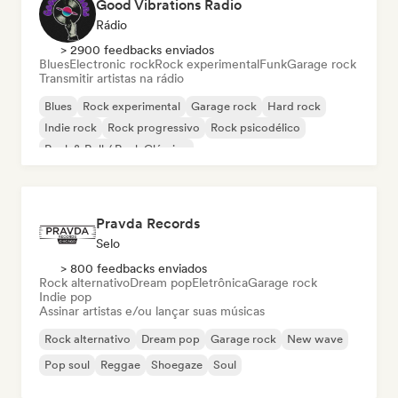
Good Vibrations Radio
Rádio
> 2900 feedbacks enviados
Blues
Electronic rock
Rock experimental
Funk
Garage rock
Transmitir artistas na rádio
Blues
Rock experimental
Garage rock
Hard rock
Indie rock
Rock progressivo
Rock psicodélico
Rock & Roll / Rock Clássico
Pravda Records
Selo
> 800 feedbacks enviados
Rock alternativo
Dream pop
Eletrônica
Garage rock
Indie pop
Assinar artistas e/ou lançar suas músicas
Rock alternativo
Dream pop
Garage rock
New wave
Pop soul
Reggae
Shoegaze
Soul