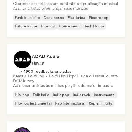
Oferecer aos artistas um contrato de publicação musical
Assinar artistas e/ou lançar suas músicas
Funk brasileiro
Deep house
Eletrônica
Electropop
Future house
Hip-hop
House music
Tech House
ADAD Audio
Playlist
> 4900 feedbacks enviados
Beats / Lo-fi
Chill / Lo-fi Hip-Hop
Música clássica
Country
Drill/Jersey
Adicionar artistas às minhas playlists de maior impacto
Hip-hop
Folk indie
Indie pop
Indie rock
Instrumental
Hip-hop instrumental
Rap internacional
Rap em inglês