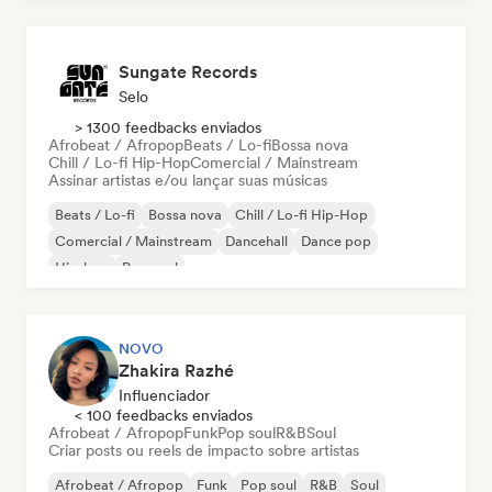
Sungate Records
Selo
> 1300 feedbacks enviados
Afrobeat / Afropop
Beats / Lo-fi
Bossa nova
Chill / Lo-fi Hip-Hop
Comercial / Mainstream
Assinar artistas e/ou lançar suas músicas
Beats / Lo-fi
Bossa nova
Chill / Lo-fi Hip-Hop
Comercial / Mainstream
Dancehall
Dance pop
Hip-hop
Pop soul
NOVO
Zhakira Razhé
Influenciador
< 100 feedbacks enviados
Afrobeat / Afropop
Funk
Pop soul
R&B
Soul
Criar posts ou reels de impacto sobre artistas
Afrobeat / Afropop
Funk
Pop soul
R&B
Soul