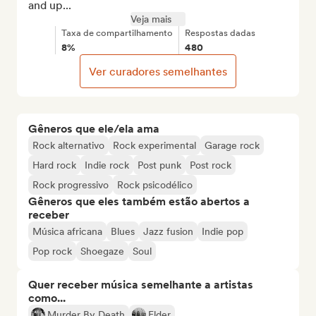
and up...
Veja mais
Taxa de compartilhamento
Respostas dadas
8%
480
Ver curadores semelhantes
Gêneros que ele/ela ama
Rock alternativo
Rock experimental
Garage rock
Hard rock
Indie rock
Post punk
Post rock
Rock progressivo
Rock psicodélico
Gêneros que eles também estão abertos a
receber
Música africana
Blues
Jazz fusion
Indie pop
Pop rock
Shoegaze
Soul
Quer receber música semelhante a artistas
como...
Murder By Death
Elder