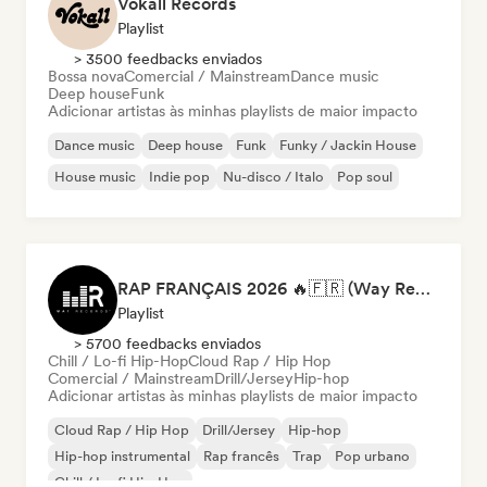
Vokall Records
Playlist
> 3500 feedbacks enviados
Bossa nova
Comercial / Mainstream
Dance music
Deep house
Funk
Adicionar artistas às minhas playlists de maior impacto
Dance music
Deep house
Funk
Funky / Jackin House
House music
Indie pop
Nu-disco / Italo
Pop soul
RAP FRANÇAIS 2026 🔥🇫🇷 (Way Records)
Playlist
> 5700 feedbacks enviados
Chill / Lo-fi Hip-Hop
Cloud Rap / Hip Hop
Comercial / Mainstream
Drill/Jersey
Hip-hop
Adicionar artistas às minhas playlists de maior impacto
Cloud Rap / Hip Hop
Drill/Jersey
Hip-hop
Hip-hop instrumental
Rap francês
Trap
Pop urbano
Chill / Lo-fi Hip-Hop