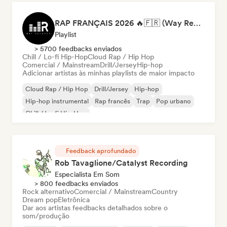
RAP FRANÇAIS 2026 🔥🇫🇷 (Way Records)
Playlist
> 5700 feedbacks enviados
Chill / Lo-fi Hip-Hop
Cloud Rap / Hip Hop
Comercial / Mainstream
Drill/Jersey
Hip-hop
Adicionar artistas às minhas playlists de maior impacto
Cloud Rap / Hip Hop
Drill/Jersey
Hip-hop
Hip-hop instrumental
Rap francês
Trap
Pop urbano
Chill / Lo-fi Hip-Hop
Feedback aprofundado
Rob Tavaglione/Catalyst Recording
Especialista Em Som
> 800 feedbacks enviados
Rock alternativo
Comercial / Mainstream
Country
Dream pop
Eletrônica
Dar aos artistas feedbacks detalhados sobre o
som/produção