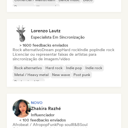
Dream pop
House music
Lorenzo Lautz
Especialista Em Sincronização
> 1600 feedbacks enviados
Rock alternativo
Dream pop
Hard rock
Indie pop
Indie rock
Licenciar ou representar faixas de artistas para
sincronização de imagem/vídeo
Rock alternativo
Hard rock
Indie pop
Indie rock
Metal / Heavy metal
New wave
Post punk
Rock psicodélico
NOVO
Zhakira Razhé
Influenciador
< 100 feedbacks enviados
Afrobeat / Afropop
Funk
Pop soul
R&B
Soul