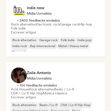
indie now
Mídia/Jornalista
> 2400 feedbacks enviados
Rock alternativo
Electronic rock
Garage rock
Hip-hop
Folk indie
Escrever artigos
Rock alternativo
Garage rock
Folk indie
Indie pop
Indie rock
Rap internacional
Metal / Heavy metal
Pop rock
Zoila Antonio
Mídia/Jornalista
> 100 feedbacks enviados
Acid House
Rock alternativo
Beats / Lo-fi
Chill / Lo-fi Hip-Hop
Música clássica
Escrever artigos
Rock alternativo
Beats / Lo-fi
Chill / Lo-fi Hip-Hop
Comercial / Mainstream
Dance music
Disco