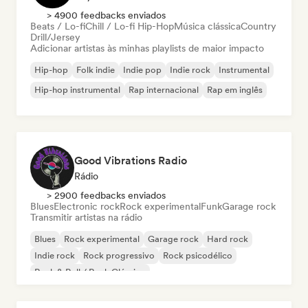
> 4900 feedbacks enviados
Beats / Lo-fi
Chill / Lo-fi Hip-Hop
Música clássica
Country
Drill/Jersey
Adicionar artistas às minhas playlists de maior impacto
Hip-hop
Folk indie
Indie pop
Indie rock
Instrumental
Hip-hop instrumental
Rap internacional
Rap em inglês
Good Vibrations Radio
Rádio
> 2900 feedbacks enviados
Blues
Electronic rock
Rock experimental
Funk
Garage rock
Transmitir artistas na rádio
Blues
Rock experimental
Garage rock
Hard rock
Indie rock
Rock progressivo
Rock psicodélico
Rock & Roll / Rock Clássico