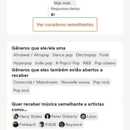
Veja mais
Respostas dadas
81
Ver curadores semelhantes
Gêneros que ele/ela ama
Afrobeat / Afropop
Dance pop
Electropop
Funk
Hyperpop
Indie pop
K-Pop/J-Pop
R&B
Pop urbano
Gêneros que eles também estão abertos a
receber
Comercial / Mainstream
Nouvelle scene
Pop rock
Pop soul
Quer receber música semelhante a artistas
como...
Harry Styles
Peter Doherty
Lizzo
Fishbach
P.R2B
Beyoncé