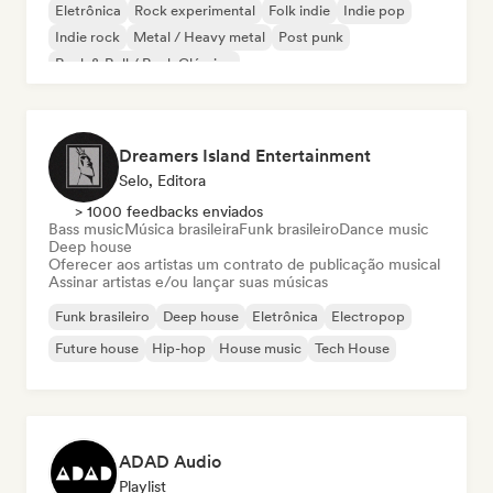
Eletrônica
Rock experimental
Folk indie
Indie pop
Indie rock
Metal / Heavy metal
Post punk
Rock & Roll / Rock Clássico
Dreamers Island Entertainment
Selo, Editora
> 1000 feedbacks enviados
Bass music
Música brasileira
Funk brasileiro
Dance music
Deep house
Oferecer aos artistas um contrato de publicação musical
Assinar artistas e/ou lançar suas músicas
Funk brasileiro
Deep house
Eletrônica
Electropop
Future house
Hip-hop
House music
Tech House
ADAD Audio
Playlist