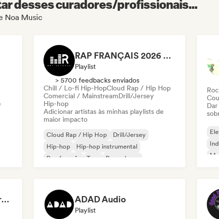
r desses curadores/profissionais...
de Noa Music
RAP FRANÇAIS 2026 🔥🇫🇷 (Way Records)
Playlist
> 5700 feedbacks enviados
Chill / Lo-fi Hip-Hop
Cloud Rap / Hip Hop
Roc
Comercial / Mainstream
Drill/Jersey
Cou
e
Hip-hop
Dar
Adicionar artistas às minhas playlists de
sob
maior impacto
Ele
Cloud Rap / Hip Hop
Drill/Jersey
Ind
Hip-hop
Hip-hop instrumental
Met
Rap francês
Trap
Pop urbano
Roc
Chill / Lo-fi Hip-Hop
Dreamers Island Entertainment
ADAD Audio
Playlist