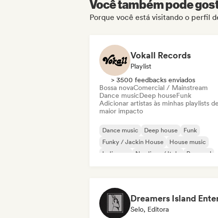
Você também pode gosta
Porque você está visitando o perfil 
Vokall Records
Playlist
> 3500 feedbacks enviados
Bossa nova
Comercial / Mainstream
Dance music
Deep house
Funk
Adicionar artistas às minhas playlists d
maior impacto
Dance music
Deep house
Funk
Funky / Jackin House
House music
Indie pop
Nu-disco / Italo
Pop soul
Selo, Editora