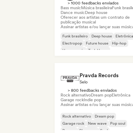
> 1000 feedbacks enviados
Bass music
Música brasileira
Funk brasil
Dance music
Deep house
Oferecer aos artistas um contrato de
publicação musical
Assinar artistas e/ou lançar suas músic
Funk brasileiro
Deep house
Eletrônic
Electropop
Future house
Hip-hop
House music
Tech House
Pravda Records
Selo
> 800 feedbacks enviados
Rock alternativo
Dream pop
Eletrônica
Garage rock
Indie pop
Assinar artistas e/ou lançar suas músic
Rock alternativo
Dream pop
Garage rock
New wave
Pop soul
Reggae
Shoegaze
Soul