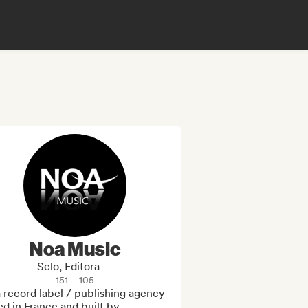
Noa Music
Selo, Editora
151
105
 record label / publishing agency 
d in France and built by 