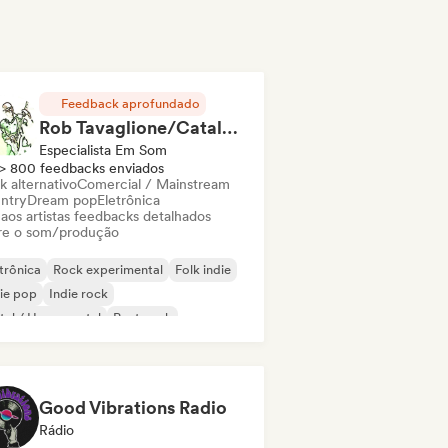
Feedback aprofundado
Rob Tavaglione/Catalyst Recording
Especialista Em Som
> 800 feedbacks enviados
k alternativo
Comercial / Mainstream
ntry
Dream pop
Eletrônica
 aos artistas feedbacks detalhados
re o som/produção
trônica
Rock experimental
Folk indie
ie pop
Indie rock
al / Heavy metal
Post punk
k & Roll / Rock Clássico
Good Vibrations Radio
Rádio