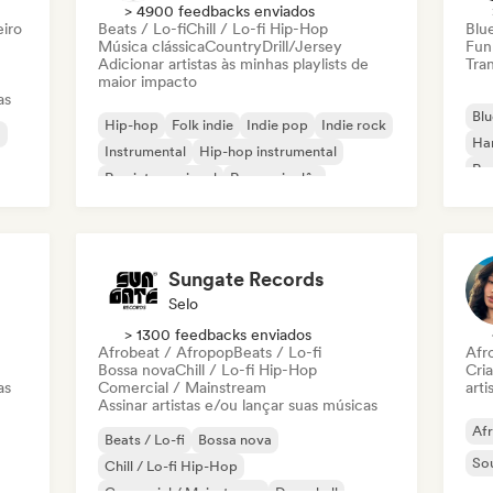
> 4900 feedbacks enviados
eiro
Beats / Lo-fi
Chill / Lo-fi Hip-Hop
Blu
Música clássica
Country
Drill/Jersey
Fun
Adicionar artistas às minhas playlists de
Tran
maior impacto
as
Blu
Hip-hop
Folk indie
Indie pop
Indie rock
a
Ha
Instrumental
Hip-hop instrumental
Roc
Rap internacional
Rap em inglês
Roc
Sungate Records
Selo
> 1300 feedbacks enviados
Afrobeat / Afropop
Beats / Lo-fi
Afr
Bossa nova
Chill / Lo-fi Hip-Hop
Cri
as
Comercial / Mainstream
arti
Assinar artistas e/ou lançar suas músicas
Af
Beats / Lo-fi
Bossa nova
So
Chill / Lo-fi Hip-Hop
Comercial / Mainstream
Dancehall