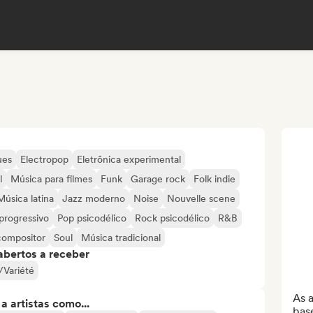
ues
Electropop
Eletrônica experimental
l
Música para filmes
Funk
Garage rock
Folk indie
Música latina
Jazz moderno
Noise
Nouvelle scene
progressivo
Pop psicodélico
Rock psicodélico
R&B
compositor
Soul
Música tradicional
abertos a receber
/Variété
As a
 artistas como...
base