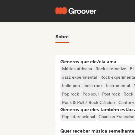
Sobre
Gêneros que ele/ela ama
Música africana
Rock alternativo
Bl
Jazz experimental
Rock experimenta
Indie pop
Indie rock
Instrumental
Pop rock
Pop soul
Post rock
Rock 
Rock & Roll / Rock Clássico
Cantor-
Gêneros que eles também estão 
Pop internacional
Chanson Française
Quer receber música semelhante a