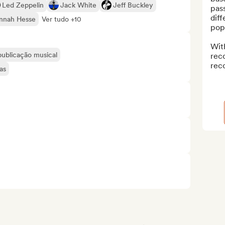
Led Zeppelin
Jack White
Jeff Buckley
pass
diff
nnah Hesse
Ver tudo +10
pop,
Wit
publicação musical
reco
reco
as