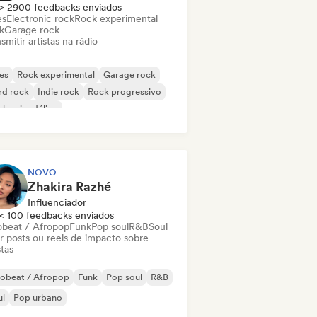
> 2900 feedbacks enviados
es
Electronic rock
Rock experimental
k
Garage rock
smitir artistas na rádio
es
Rock experimental
Garage rock
rd rock
Indie rock
Rock progressivo
k psicodélico
k & Roll / Rock Clássico
NOVO
Zhakira Razhé
Influenciador
< 100 feedbacks enviados
obeat / Afropop
Funk
Pop soul
R&B
Soul
ar posts ou reels de impacto sobre
stas
robeat / Afropop
Funk
Pop soul
R&B
ul
Pop urbano