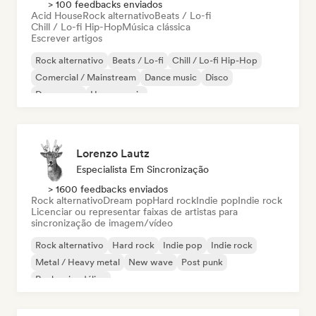
> 100 feedbacks enviados
Acid House
Rock alternativo
Beats / Lo-fi
Chill / Lo-fi Hip-Hop
Música clássica
Escrever artigos
Rock alternativo
Beats / Lo-fi
Chill / Lo-fi Hip-Hop
Comercial / Mainstream
Dance music
Disco
Dream pop
House music
Lorenzo Lautz
Especialista Em Sincronização
> 1600 feedbacks enviados
Rock alternativo
Dream pop
Hard rock
Indie pop
Indie rock
Licenciar ou representar faixas de artistas para
sincronização de imagem/vídeo
Rock alternativo
Hard rock
Indie pop
Indie rock
Metal / Heavy metal
New wave
Post punk
Rock psicodélico