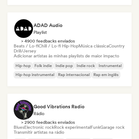
ADAD Audio
Playlist
> 4900 feedbacks enviados
Beats / Lo-fi
Chill / Lo-fi Hip-Hop
Música clássica
Country
Drill/Jersey
Adicionar artistas às minhas playlists de maior impacto
Hip-hop
Folk indie
Indie pop
Indie rock
Instrumental
Hip-hop instrumental
Rap internacional
Rap em inglês
Good Vibrations Radio
Rádio
> 2900 feedbacks enviados
Blues
Electronic rock
Rock experimental
Funk
Garage rock
Transmitir artistas na rádio