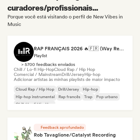
curadores/profissionais...
Porque você está visitando o perfil de New Vibes in
Music
RAP FRANÇAIS 2026 🔥🇫🇷 (Way Records)
Playlist
> 5700 feedbacks enviados
Chill / Lo-fi Hip-Hop
Cloud Rap / Hip Hop
Comercial / Mainstream
Drill/Jersey
Hip-hop
Adicionar artistas às minhas playlists de maior impacto
Cloud Rap / Hip Hop
Drill/Jersey
Hip-hop
Hip-hop instrumental
Rap francês
Trap
Pop urbano
Chill / Lo-fi Hip-Hop
Feedback aprofundado
Rob Tavaglione/Catalyst Recording