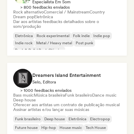
Especialista Em Som
> 800 feedbacks enviados
Rock alternativo
Comercial / Mainstream
Country
Dream pop
Eletrônica
Dar aos artistas feedbacks detalhados sobre o
som/produção
Eletrônica
Rock experimental
Folk indie
Indie pop
Indie rock
Metal / Heavy metal
Post punk
Rock & Roll / Rock Clássico
Dreamers Island Entertainment
Selo, Editora
> 1000 feedbacks enviados
Bass music
Música brasileira
Funk brasileiro
Dance music
Deep house
Oferecer aos artistas um contrato de publicação musical
Assinar artistas e/ou lançar suas músicas
Funk brasileiro
Deep house
Eletrônica
Electropop
Future house
Hip-hop
House music
Tech House