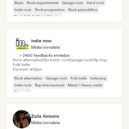
Blues
Rock experimental
Garage rock
Hard rock
Indie rock
Rock progressivo
Rock psicodélico
Rock & Roll / Rock Clássico
indie now
Mídia/Jornalista
> 2400 feedbacks enviados
Rock alternativo
Electronic rock
Garage rock
Hip-hop
Folk indie
Escrever artigos
Rock alternativo
Garage rock
Folk indie
Indie pop
Indie rock
Rap internacional
Metal / Heavy metal
Pop rock
Zoila Antonio
Mídia/Jornalista