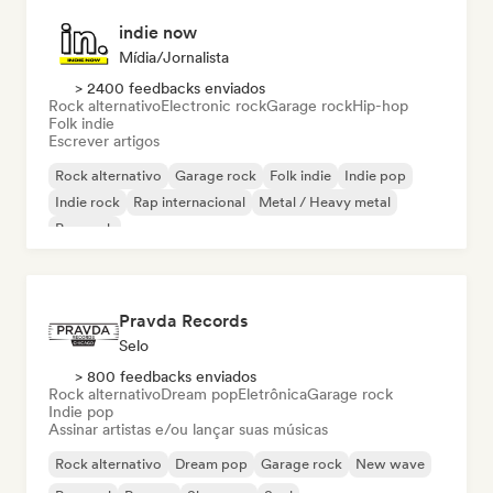
indie now
Mídia/Jornalista
> 2400 feedbacks enviados
Rock alternativo
Electronic rock
Garage rock
Hip-hop
Folk indie
Escrever artigos
Rock alternativo
Garage rock
Folk indie
Indie pop
Indie rock
Rap internacional
Metal / Heavy metal
Pop rock
Pravda Records
Selo
> 800 feedbacks enviados
Rock alternativo
Dream pop
Eletrônica
Garage rock
Indie pop
Assinar artistas e/ou lançar suas músicas
Rock alternativo
Dream pop
Garage rock
New wave