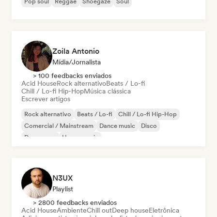
Pop soul
Reggae
Shoegaze
Soul
Zoila Antonio
Mídia/Jornalista
> 100 feedbacks enviados
Acid House
Rock alternativo
Beats / Lo-fi
Chill / Lo-fi Hip-Hop
Música clássica
Escrever artigos
Rock alternativo
Beats / Lo-fi
Chill / Lo-fi Hip-Hop
Comercial / Mainstream
Dance music
Disco
Dream pop
House music
N3UX
Playlist
> 2800 feedbacks enviados
Acid House
Ambiente
Chill out
Deep house
Eletrônica