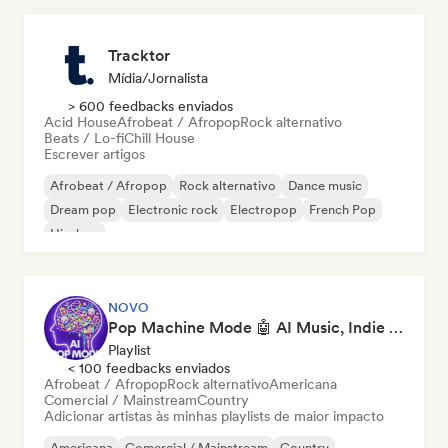
Tracktor
Mídia/Jornalista
> 600 feedbacks enviados
Acid House
Afrobeat / Afropop
Rock alternativo
Beats / Lo-fi
Chill House
Escrever artigos
Afrobeat / Afropop
Rock alternativo
Dance music
Dream pop
Electronic rock
Electropop
French Pop
Hip-hop
NOVO
Pop Machine Mode 🤖 AI Music, Indie Pop & Dream Pop
Playlist
< 100 feedbacks enviados
Afrobeat / Afropop
Rock alternativo
Americana
Comercial / Mainstream
Country
Adicionar artistas às minhas playlists de maior impacto
Americana
Comercial / Mainstream
Country