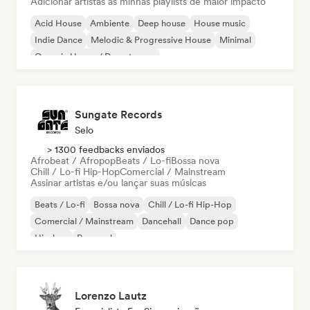
Adicionar artistas às minhas playlists de maior impacto
Acid House
Ambiente
Deep house
House music
Indie Dance
Melodic & Progressive House
Minimal
Organic House / Downtempo
Sungate Records
Selo
> 1300 feedbacks enviados
Afrobeat / Afropop
Beats / Lo-fi
Bossa nova
Chill / Lo-fi Hip-Hop
Comercial / Mainstream
Assinar artistas e/ou lançar suas músicas
Beats / Lo-fi
Bossa nova
Chill / Lo-fi Hip-Hop
Comercial / Mainstream
Dancehall
Dance pop
Hip-hop
Pop soul
Lorenzo Lautz