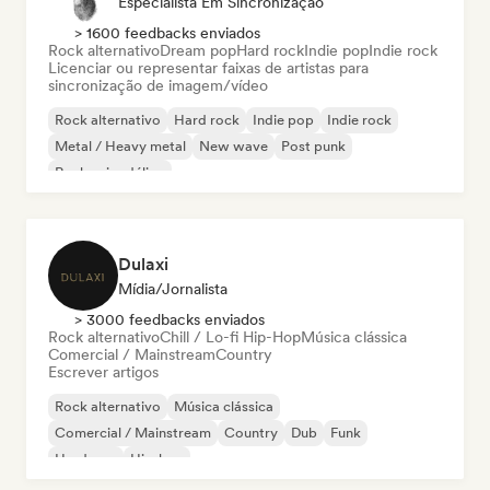
Especialista Em Sincronização
> 1600 feedbacks enviados
Rock alternativo
Dream pop
Hard rock
Indie pop
Indie rock
Licenciar ou representar faixas de artistas para
sincronização de imagem/vídeo
Rock alternativo
Hard rock
Indie pop
Indie rock
Metal / Heavy metal
New wave
Post punk
Rock psicodélico
Dulaxi
Mídia/Jornalista
> 3000 feedbacks enviados
Rock alternativo
Chill / Lo-fi Hip-Hop
Música clássica
Comercial / Mainstream
Country
Escrever artigos
Rock alternativo
Música clássica
Comercial / Mainstream
Country
Dub
Funk
Hardcore
Hip-hop