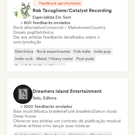
Feedback aprofundado
Rob Tavaglione/Catalyst Recording
Especialista Em Som
> 800 feedbacks enviados
Rock alternativo
Comercial / Mainstream
Country
Dream pop
Eletrônica
Dar aos artistas feedbacks detalhados sobre o
som/produção
Eletrônica
Rock experimental
Folk indie
Indie pop
Indie rock
Metal / Heavy metal
Post punk
Rock & Roll / Rock Clássico
Dreamers Island Entertainment
Selo, Editora
> 1000 feedbacks enviados
Bass music
Música brasileira
Funk brasileiro
Dance music
Deep house
Oferecer aos artistas um contrato de publicação musical
Assinar artistas e/ou lançar suas músicas