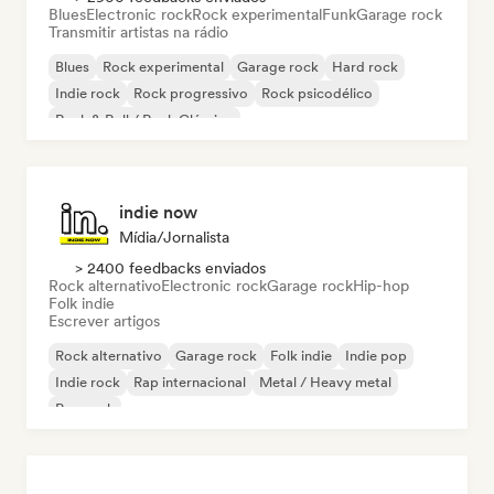
Blues
Electronic rock
Rock experimental
Funk
Garage rock
Transmitir artistas na rádio
Blues
Rock experimental
Garage rock
Hard rock
Indie rock
Rock progressivo
Rock psicodélico
Rock & Roll / Rock Clássico
indie now
Mídia/Jornalista
> 2400 feedbacks enviados
Rock alternativo
Electronic rock
Garage rock
Hip-hop
Folk indie
Escrever artigos
Rock alternativo
Garage rock
Folk indie
Indie pop
Indie rock
Rap internacional
Metal / Heavy metal
Pop rock