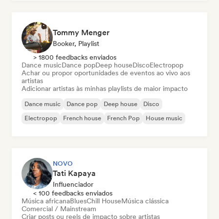
Tommy Menger
Booker, Playlist
> 1800 feedbacks enviados
Dance music
Dance pop
Deep house
Disco
Electropop
Achar ou propor oportunidades de eventos ao vivo aos
artistas
Adicionar artistas às minhas playlists de maior impacto
Dance music
Dance pop
Deep house
Disco
Electropop
French house
French Pop
House music
NOVO
Tati Kapaya
Influenciador
< 100 feedbacks enviados
Música africana
Blues
Chill House
Música clássica
Comercial / Mainstream
Criar posts ou reels de impacto sobre artistas