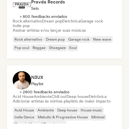
Pravda Records
Selo
> 800 feedbacks enviados
Rock alternativo
Dream pop
Eletrônica
Garage rock
Indie pop
Assinar artistas e/ou lançar suas músicas
Rock alternativo
Dream pop
Garage rock
New wave
Pop soul
Reggae
Shoegaze
Soul
N3UX
Playlist
> 2800 feedbacks enviados
Acid House
Ambiente
Chill out
Deep house
Eletrônica
Adicionar artistas às minhas playlists de maior impacto
Acid House
Ambiente
Deep house
House music
Indie Dance
Melodic & Progressive House
Minimal
Organic House / Downtempo