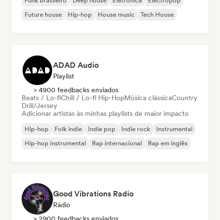
Funk brasileiro
Deep house
Eletrônica
Electropop
Future house
Hip-hop
House music
Tech House
ADAD Audio
Playlist
> 4900 feedbacks enviados
Beats / Lo-fi
Chill / Lo-fi Hip-Hop
Música clássica
Country
Drill/Jersey
Adicionar artistas às minhas playlists de maior impacto
Hip-hop
Folk indie
Indie pop
Indie rock
Instrumental
Hip-hop instrumental
Rap internacional
Rap em inglês
Good Vibrations Radio
Rádio
> 2900 feedbacks enviados