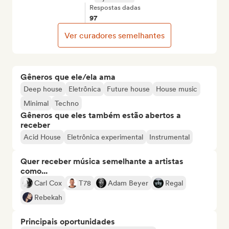
Respostas dadas
97
Ver curadores semelhantes
Gêneros que ele/ela ama
Deep house
Eletrônica
Future house
House music
Minimal
Techno
Gêneros que eles também estão abertos a
receber
Acid House
Eletrônica experimental
Instrumental
Quer receber música semelhante a artistas
como...
Carl Cox
T78
Adam Beyer
Regal
Rebekah
Principais oportunidades