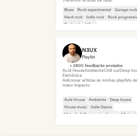
Transmitir artistas na rádio
Blues
Rock experimental
Garage roc
Hard rock
Indie rock
Rock progressi
Rock psicodélico
Rock & Roll / Rock Clássico
N3UX
Playlist
> 2800 feedbacks enviados
Acid House
Ambiente
Chill out
Deep ho
Eletrônica
Adicionar artistas às minhas playlists d
maior impacto
Acid House
Ambiente
Deep house
House music
Indie Dance
Melodic & Progressive House
Minimal
Organic House / Downtempo