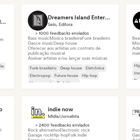
Dreamers Island Entertainment
Rob Tavaglione/Catalyst Recording
Selo, Editora
> 1000 feedbacks enviados
Bass music
Música brasileira
Funk brasileiro
Beat
am
Dance music
Deep house
Mús
Oferecer aos artistas um contrato de
Adic
publicação musical
mai
Assinar artistas e/ou lançar suas músicas
Hi
die
Funk brasileiro
Deep house
Eletrônica
Ins
Electropop
Future house
Hip-hop
Rap
House music
Tech House
o
indie now
Mídia/Jornalista
> 2400 feedbacks enviados
l
Rock alternativo
Electronic rock
Roc
Garage rock
Hip-hop
Folk indie
Gar