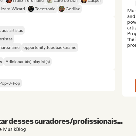
ge
Franz Ferdinand
Cate Le Bon
Casper
Lizard Wizard
Tocotronic
Gorillaz
Musi
and 
pow
art
aos artistas
Prog
rtistas
thei
pro
share.name
opportunity.feedback.name
s
Adicionar à(s) playlist(s)
Pop/J-Pop
r desses curadores/profissionais...
de MusikBlog