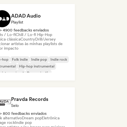
ADAD Audio
Playlist
> 4900 feedbacks enviados
s / Lo-fi
Chill / Lo-fi Hip-Hop
ica clássica
Country
Drill/Jersey
ionar artistas às minhas playlists de
or impacto
p-hop
Folk indie
Indie pop
Indie rock
trumental
Hip-hop instrumental
 internacional
Rap em inglês
Pravda Records
Selo
> 800 feedbacks enviados
k alternativo
Dream pop
Eletrônica
age rock
Indie pop