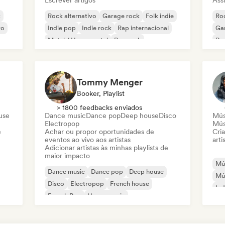
Escrever artigos
Assi
k
Rock alternativo
Garage rock
Folk indie
Roc
vo
Indie pop
Indie rock
Rap internacional
Ga
Metal / Heavy metal
Pop rock
Re
Tommy Menger
Booker, Playlist
> 1800 feedbacks enviados
use
Dance music
Dance pop
Deep house
Disco
Mús
Electropop
Mús
e
Achar ou propor oportunidades de
Cri
eventos ao vivo aos artistas
arti
Adicionar artistas às minhas playlists de
maior impacto
Mús
Dance music
Dance pop
Deep house
Mús
Disco
Electropop
French house
Ind
French Pop
House music