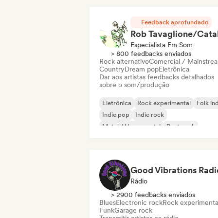
Feedback aprofundado
Especialista Em Som
> 800 feedbacks enviados
Rock alternativo
Comercial / Mainstre
Country
Dream pop
Eletrônica
Dar aos artistas feedbacks detalhados
sobre o som/produção
Eletrônica
Rock experimental
Folk in
Indie pop
Indie rock
Metal / Heavy metal
Post punk
Rock & Roll / Rock Clássico
Good Vibrations Radi
Rádio
> 2900 feedbacks enviados
Blues
Electronic rock
Rock experimenta
Funk
Garage rock