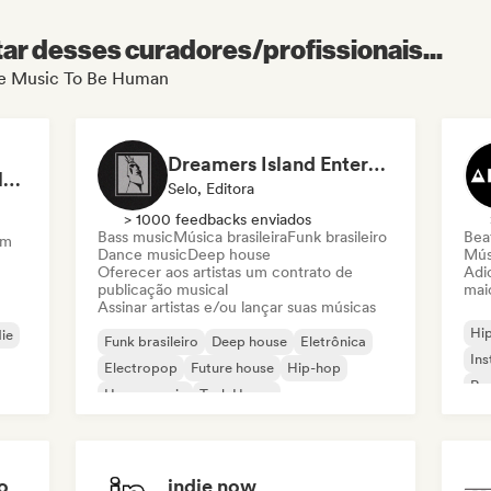
r desses curadores/profissionais...
 de Music To Be Human
Dreamers Island Entertainment
Rob Tavaglione/Catalyst Recording
Selo, Editora
> 1000 feedbacks enviados
Bass music
Música brasileira
Funk brasileiro
Beat
am
Dance music
Deep house
Mús
Oferecer aos artistas um contrato de
Adic
publicação musical
mai
Assinar artistas e/ou lançar suas músicas
Hi
die
Funk brasileiro
Deep house
Eletrônica
Ins
Electropop
Future house
Hip-hop
Rap
House music
Tech House
o
indie now