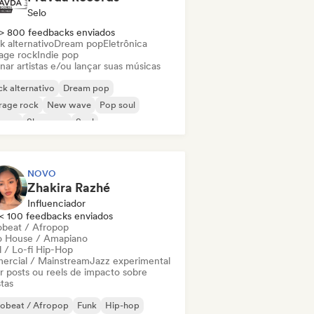
Selo
> 800 feedbacks enviados
k alternativo
Dream pop
Eletrônica
age rock
Indie pop
nar artistas e/ou lançar suas músicas
k alternativo
Dream pop
rage rock
New wave
Pop soul
ggae
Shoegaze
Soul
NOVO
Zhakira Razhé
Influenciador
< 100 feedbacks enviados
obeat / Afropop
o House / Amapiano
l / Lo-fi Hip-Hop
ercial / Mainstream
Jazz experimental
ar posts ou reels de impacto sobre
stas
robeat / Afropop
Funk
Hip-hop