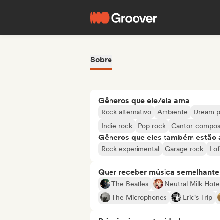
Sobre
Gêneros que ele/ela ama
Rock alternativo
Ambiente
Dream 
Indie rock
Pop rock
Cantor-composi
Gêneros que eles também estão 
Rock experimental
Garage rock
Lof
Quer receber música semelhante a
The Beatles
Neutral Milk Hote
The Microphones
Eric's Trip