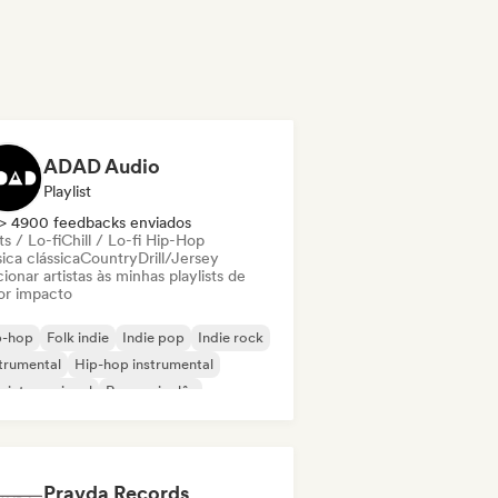
ADAD Audio
Playlist
> 4900 feedbacks enviados
s / Lo-fi
Chill / Lo-fi Hip-Hop
ica clássica
Country
Drill/Jersey
ionar artistas às minhas playlists de
or impacto
p-hop
Folk indie
Indie pop
Indie rock
trumental
Hip-hop instrumental
 internacional
Rap em inglês
Pravda Records