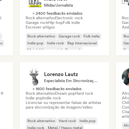
Mídia/Jornalista
> 2400 feedbacks enviados
l
Rock alternativo
Electronic rock
Roc
Garage rock
Hip-hop
Folk indie
Gar
Escrever artigos
Assi
k
Rock alternativo
Garage rock
Folk indie
Roc
vo
Indie pop
Indie rock
Rap internacional
Ga
Metal / Heavy metal
Pop rock
Re
Lorenzo Lautz
Especialista Em Sincronização
> 1600 feedbacks enviados
fi
Rock alternativo
Dream pop
Hard rock
Afr
Indie pop
Indie rock
Afr
Licenciar ou representar faixas de artistas
Chil
para sincronização de imagem/vídeo
Com
Cri
arti
Rock alternativo
Hard rock
Indie pop
Af
Indie rock
Metal / Heavy metal