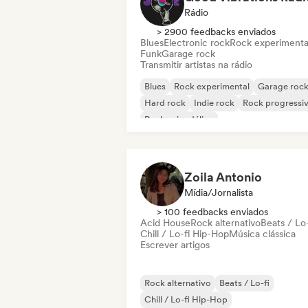
Rádio
> 2900 feedbacks enviados
Blues
Electronic rock
Rock experimenta
Funk
Garage rock
Transmitir artistas na rádio
Blues
Rock experimental
Garage roc
Hard rock
Indie rock
Rock progressi
Rock psicodélico
Rock & Roll / Rock Clássico
Zoila Antonio
Mídia/Jornalista
> 100 feedbacks enviados
Acid House
Rock alternativo
Beats / Lo-
Chill / Lo-fi Hip-Hop
Música clássica
Escrever artigos
Rock alternativo
Beats / Lo-fi
Chill / Lo-fi Hip-Hop