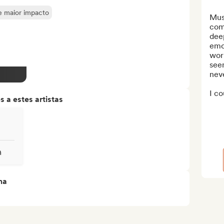
de maior impacto
Mus
comp
deep
emot
worl
see
nev
I co
 a estes artistas
ma