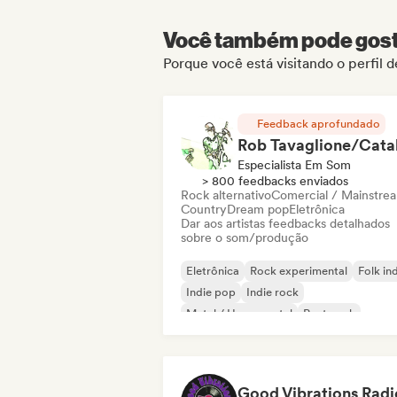
Você também pode gosta
Porque você está visitando o perfil
Feedback aprofundado
Especialista Em Som
> 800 feedbacks enviados
Rock alternativo
Comercial / Mainstre
Country
Dream pop
Eletrônica
Dar aos artistas feedbacks detalhados
sobre o som/produção
Eletrônica
Rock experimental
Folk in
Indie pop
Indie rock
Metal / Heavy metal
Post punk
Rock & Roll / Rock Clássico
Good Vibrations Radi