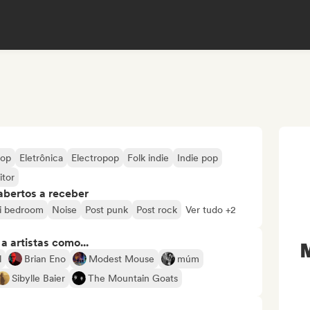
pop
Eletrônica
Electropop
Folk indie
Indie pop
tor
abertos a receber
i bedroom
Noise
Post punk
Post rock
Ver tudo +2
 artistas como...
l
Brian Eno
Modest Mouse
múm
Sibylle Baier
The Mountain Goats