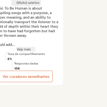
(Muito) seletivo
ic To Be Human is about 
iling songs with a purpose, a 
er meaning, and an ability to 
ionally transport the listener to a 
d of depth within their heart they 
m to have had forgotten but had 
er thrown away.

uld add...
Veja mais
Taxa de compartilhamento
2%
Respostas dadas
106
Ver curadores semelhantes