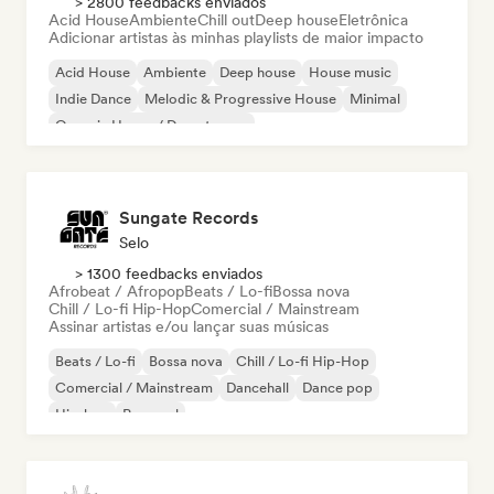
> 2800 feedbacks enviados
Acid House
Ambiente
Chill out
Deep house
Eletrônica
Adicionar artistas às minhas playlists de maior impacto
Acid House
Ambiente
Deep house
House music
Indie Dance
Melodic & Progressive House
Minimal
Organic House / Downtempo
Sungate Records
Selo
> 1300 feedbacks enviados
Afrobeat / Afropop
Beats / Lo-fi
Bossa nova
Chill / Lo-fi Hip-Hop
Comercial / Mainstream
Assinar artistas e/ou lançar suas músicas
Beats / Lo-fi
Bossa nova
Chill / Lo-fi Hip-Hop
Comercial / Mainstream
Dancehall
Dance pop
Hip-hop
Pop soul