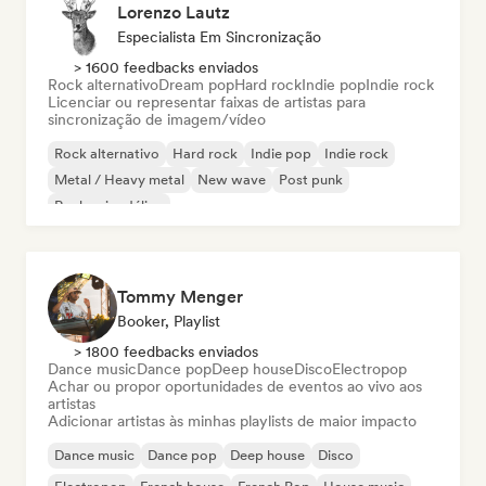
Lorenzo Lautz
Especialista Em Sincronização
> 1600 feedbacks enviados
Rock alternativo
Dream pop
Hard rock
Indie pop
Indie rock
Licenciar ou representar faixas de artistas para
sincronização de imagem/vídeo
Rock alternativo
Hard rock
Indie pop
Indie rock
Metal / Heavy metal
New wave
Post punk
Rock psicodélico
Tommy Menger
Booker, Playlist
> 1800 feedbacks enviados
Dance music
Dance pop
Deep house
Disco
Electropop
Achar ou propor oportunidades de eventos ao vivo aos
artistas
Adicionar artistas às minhas playlists de maior impacto
Dance music
Dance pop
Deep house
Disco