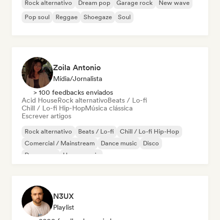
Rock alternativo
Dream pop
Garage rock
New wave
Pop soul
Reggae
Shoegaze
Soul
Zoila Antonio
Mídia/Jornalista
> 100 feedbacks enviados
Acid House
Rock alternativo
Beats / Lo-fi
Chill / Lo-fi Hip-Hop
Música clássica
Escrever artigos
Rock alternativo
Beats / Lo-fi
Chill / Lo-fi Hip-Hop
Comercial / Mainstream
Dance music
Disco
Dream pop
House music
N3UX
Playlist