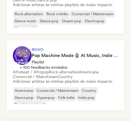
Dance music
Dance pop
Adicionar artistas às minhas playlists de maior impacto
Rock alternativo
Rock cristão
Comercial / Mainstream
Dance music
Dance pop
Dream pop
Electropop
House music
NOVO
Pop Machine Mode 🤖 AI Music, Indie Pop & Dream Pop
Playlist
< 100 feedbacks enviados
Afrobeat / Afropop
Rock alternativo
Americana
Comercial / Mainstream
Country
Adicionar artistas às minhas playlists de maior impacto
Americana
Comercial / Mainstream
Country
Dance pop
Hyperpop
Folk indie
Indie pop
Pop internacional