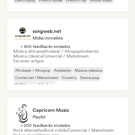
Electropop
French house
French Pop
House music
songweb.net
Mídia/Jornalista
> 900 feedbacks enviados
Música africana
Afrobeat / Afropop
Ambiente
Música clássica
Comercial / Mainstream
Escrever artigos
Afrobeat / Afropop
Ambiente
Música clássica
Comercial / Mainstream
Country
Dance pop
Drill/Jersey
Hip-hop
Capricorn Music
Playlist
> 200 feedbacks enviados
Rock alternativo
Rock cristão
Comercial / Mainstream