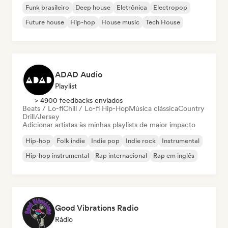
Funk brasileiro
Deep house
Eletrônica
Electropop
Future house
Hip-hop
House music
Tech House
ADAD Audio
Playlist
> 4900 feedbacks enviados
Beats / Lo-fi
Chill / Lo-fi Hip-Hop
Música clássica
Country
Drill/Jersey
Adicionar artistas às minhas playlists de maior impacto
Hip-hop
Folk indie
Indie pop
Indie rock
Instrumental
Hip-hop instrumental
Rap internacional
Rap em inglês
Good Vibrations Radio
Rádio