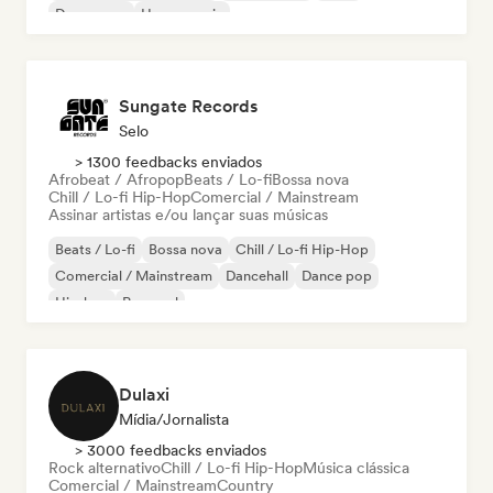
Dream pop
House music
Sungate Records
Selo
> 1300 feedbacks enviados
Afrobeat / Afropop
Beats / Lo-fi
Bossa nova
Chill / Lo-fi Hip-Hop
Comercial / Mainstream
Assinar artistas e/ou lançar suas músicas
Beats / Lo-fi
Bossa nova
Chill / Lo-fi Hip-Hop
Comercial / Mainstream
Dancehall
Dance pop
Hip-hop
Pop soul
Dulaxi
Mídia/Jornalista
> 3000 feedbacks enviados
Rock alternativo
Chill / Lo-fi Hip-Hop
Música clássica
Comercial / Mainstream
Country