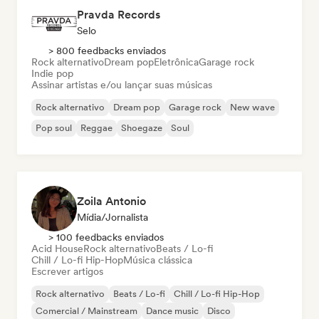
Pravda Records
Selo
> 800 feedbacks enviados
Rock alternativo
Dream pop
Eletrônica
Garage rock
Indie pop
Assinar artistas e/ou lançar suas músicas
Rock alternativo
Dream pop
Garage rock
New wave
Pop soul
Reggae
Shoegaze
Soul
Zoila Antonio
Mídia/Jornalista
> 100 feedbacks enviados
Acid House
Rock alternativo
Beats / Lo-fi
Chill / Lo-fi Hip-Hop
Música clássica
Escrever artigos
Rock alternativo
Beats / Lo-fi
Chill / Lo-fi Hip-Hop
Comercial / Mainstream
Dance music
Disco