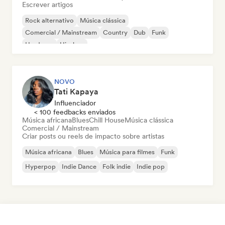
Escrever artigos
Rock alternativo
Música clássica
Comercial / Mainstream
Country
Dub
Funk
Hardcore
Hip-hop
NOVO
Tati Kapaya
Influenciador
< 100 feedbacks enviados
Música africana
Blues
Chill House
Música clássica
Comercial / Mainstream
Criar posts ou reels de impacto sobre artistas
Música africana
Blues
Música para filmes
Funk
Hyperpop
Indie Dance
Folk indie
Indie pop