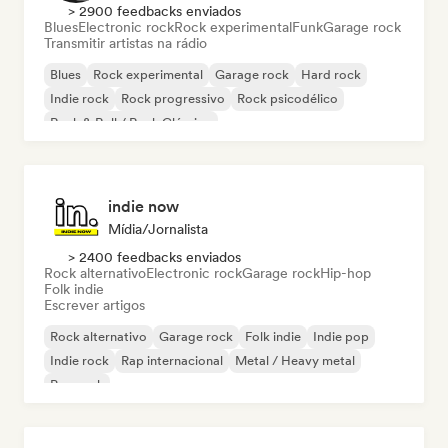
> 2900 feedbacks enviados
Blues
Electronic rock
Rock experimental
Funk
Garage rock
Transmitir artistas na rádio
Blues
Rock experimental
Garage rock
Hard rock
Indie rock
Rock progressivo
Rock psicodélico
Rock & Roll / Rock Clássico
indie now
Mídia/Jornalista
> 2400 feedbacks enviados
Rock alternativo
Electronic rock
Garage rock
Hip-hop
Folk indie
Escrever artigos
Rock alternativo
Garage rock
Folk indie
Indie pop
Indie rock
Rap internacional
Metal / Heavy metal
Pop rock