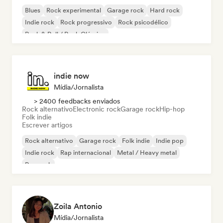
Blues
Rock experimental
Garage rock
Hard rock
Indie rock
Rock progressivo
Rock psicodélico
Rock & Roll / Rock Clássico
indie now
Mídia/Jornalista
> 2400 feedbacks enviados
Rock alternativo
Electronic rock
Garage rock
Hip-hop
Folk indie
Escrever artigos
Rock alternativo
Garage rock
Folk indie
Indie pop
Indie rock
Rap internacional
Metal / Heavy metal
Pop rock
Zoila Antonio
Mídia/Jornalista