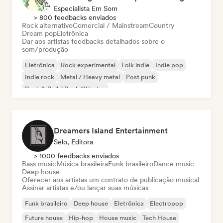
Especialista Em Som
> 800 feedbacks enviados
Rock alternativo
Comercial / Mainstream
Country
Dream pop
Eletrônica
Dar aos artistas feedbacks detalhados sobre o
som/produção
Eletrônica
Rock experimental
Folk indie
Indie pop
Indie rock
Metal / Heavy metal
Post punk
Rock & Roll / Rock Clássico
Dreamers Island Entertainment
Selo, Editora
> 1000 feedbacks enviados
Bass music
Música brasileira
Funk brasileiro
Dance music
Deep house
Oferecer aos artistas um contrato de publicação musical
Assinar artistas e/ou lançar suas músicas
Funk brasileiro
Deep house
Eletrônica
Electropop
Future house
Hip-hop
House music
Tech House