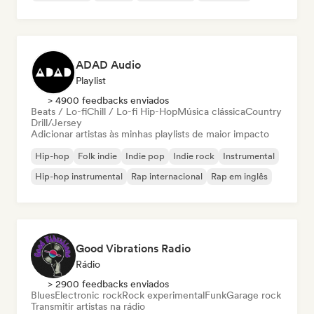
ADAD Audio
Playlist
> 4900 feedbacks enviados
Beats / Lo-fi
Chill / Lo-fi Hip-Hop
Música clássica
Country
Drill/Jersey
Adicionar artistas às minhas playlists de maior impacto
Hip-hop
Folk indie
Indie pop
Indie rock
Instrumental
Hip-hop instrumental
Rap internacional
Rap em inglês
Good Vibrations Radio
Rádio
> 2900 feedbacks enviados
Blues
Electronic rock
Rock experimental
Funk
Garage rock
Transmitir artistas na rádio