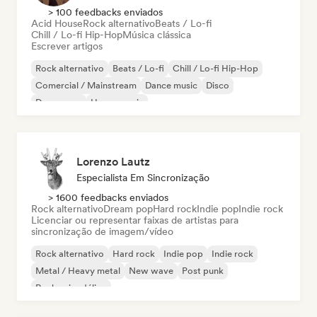
> 100 feedbacks enviados
Acid House
Rock alternativo
Beats / Lo-fi
Chill / Lo-fi Hip-Hop
Música clássica
Escrever artigos
Rock alternativo
Beats / Lo-fi
Chill / Lo-fi Hip-Hop
Comercial / Mainstream
Dance music
Disco
Dream pop
House music
Lorenzo Lautz
Especialista Em Sincronização
> 1600 feedbacks enviados
Rock alternativo
Dream pop
Hard rock
Indie pop
Indie rock
Licenciar ou representar faixas de artistas para
sincronização de imagem/vídeo
Rock alternativo
Hard rock
Indie pop
Indie rock
Metal / Heavy metal
New wave
Post punk
Rock psicodélico