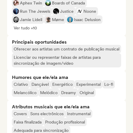
Aphex Twin
Boards of Canada
Run The Jewels
Justice
Noone
Jamie Lidell
Møme
Isaac Delusion
Ver tudo +10
Principais oportunidades
Oferecer aos artistas um contrato de publicação musical
Licenciar ou representar faixas de artistas para
sincronização de imagem/vídeo
Humores que ele/ela ama
Criativo
Dançável
Energético
Experimental
Lo-fi
Melancólico
Melódico
Dreamy
Original
Atributos musicais que ele/ela ama
Covers
Sons electrônicos
Instrumental
Faixa finalizada
Produção profissional
Adequada para sincronização