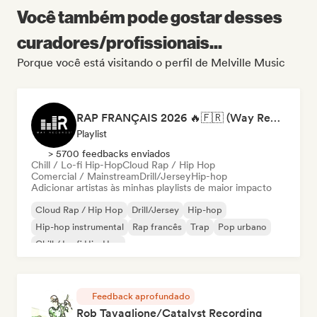
Você também pode gostar desses
curadores/profissionais...
Porque você está visitando o perfil de Melville Music
RAP FRANÇAIS 2026 🔥🇫🇷 (Way Records)
Playlist
> 5700 feedbacks enviados
Chill / Lo-fi Hip-Hop
Cloud Rap / Hip Hop
Comercial / Mainstream
Drill/Jersey
Hip-hop
Adicionar artistas às minhas playlists de maior impacto
Cloud Rap / Hip Hop
Drill/Jersey
Hip-hop
Hip-hop instrumental
Rap francês
Trap
Pop urbano
Chill / Lo-fi Hip-Hop
Feedback aprofundado
Rob Tavaglione/Catalyst Recording