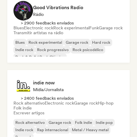
Good Vibrations Radio
Rádio
> 2900 feedbacks enviados
Blues
Electronic rock
Rock experimental
Funk
Garage rock
Transmitir artistas na rádio
Blues
Rock experimental
Garage rock
Hard rock
Indie rock
Rock progressivo
Rock psicodélico
Rock & Roll / Rock Clássico
indie now
Mídia/Jornalista
> 2400 feedbacks enviados
Rock alternativo
Electronic rock
Garage rock
Hip-hop
Folk indie
Escrever artigos
Rock alternativo
Garage rock
Folk indie
Indie pop
Indie rock
Rap internacional
Metal / Heavy metal