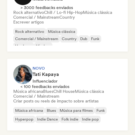
> 3000 feedbacks enviados
Rock alternativo
Chill / Lo-fi Hip-Hop
Música clássica
Comercial / Mainstream
Country
Escrever artigos
Rock alternativo
Música clássica
Comercial / Mainstream
Country
Dub
Funk
Hardcore
Hip-hop
NOVO
Tati Kapaya
Influenciador
< 100 feedbacks enviados
Música africana
Blues
Chill House
Música clássica
Comercial / Mainstream
Criar posts ou reels de impacto sobre artistas
Música africana
Blues
Música para filmes
Funk
Hyperpop
Indie Dance
Folk indie
Indie pop