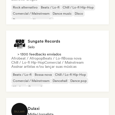
Rock alternativo
Beats / Lo-fi
Chill / Lo-fi Hip-Hop
Comercial / Mainstream
Dance music
Disco
Dream pop
House music
Sungate Records
Selo
> 1300 feedbacks enviados
Afrobeat / Afropop
Beats / Lo-fi
Bossa nova
Chill / Lo-fi Hip-Hop
Comercial / Mainstream
Assinar artistas e/ou lançar suas músicas
Beats / Lo-fi
Bossa nova
Chill / Lo-fi Hip-Hop
Comercial / Mainstream
Dancehall
Dance pop
Hip-hop
Pop soul
Dulaxi
Mídia/Jornalista