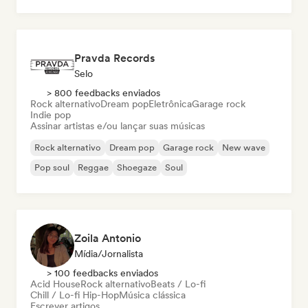
Pop rock
Pravda Records
Selo
> 800 feedbacks enviados
Rock alternativo
Dream pop
Eletrônica
Garage rock
Indie pop
Assinar artistas e/ou lançar suas músicas
Rock alternativo
Dream pop
Garage rock
New wave
Pop soul
Reggae
Shoegaze
Soul
Zoila Antonio
Mídia/Jornalista
> 100 feedbacks enviados
Acid House
Rock alternativo
Beats / Lo-fi
Chill / Lo-fi Hip-Hop
Música clássica
Escrever artigos