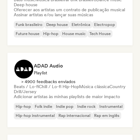
Deep house
Oferecer aos artistas um contrato de publicação musical
Assinar artistas e/ou lançar suas músicas
Funk brasileiro
Deep house
Eletrônica
Electropop
Future house
Hip-hop
House music
Tech House
ADAD Audio
Playlist
> 4900 feedbacks enviados
Beats / Lo-fi
Chill / Lo-fi Hip-Hop
Música clássica
Country
Drill/Jersey
Adicionar artistas às minhas playlists de maior impacto
Hip-hop
Folk indie
Indie pop
Indie rock
Instrumental
Hip-hop instrumental
Rap internacional
Rap em inglês