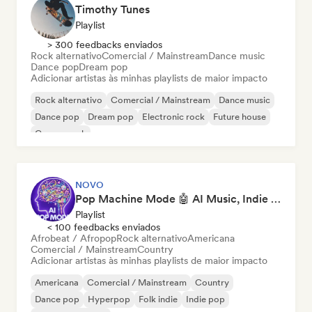
Timothy Tunes
Playlist
> 300 feedbacks enviados
Rock alternativo
Comercial / Mainstream
Dance music
Dance pop
Dream pop
Adicionar artistas às minhas playlists de maior impacto
Rock alternativo
Comercial / Mainstream
Dance music
Dance pop
Dream pop
Electronic rock
Future house
Garage rock
NOVO
Pop Machine Mode 🤖 AI Music, Indie Pop & Dream Pop
Playlist
< 100 feedbacks enviados
Afrobeat / Afropop
Rock alternativo
Americana
Comercial / Mainstream
Country
Adicionar artistas às minhas playlists de maior impacto
Americana
Comercial / Mainstream
Country
Dance pop
Hyperpop
Folk indie
Indie pop