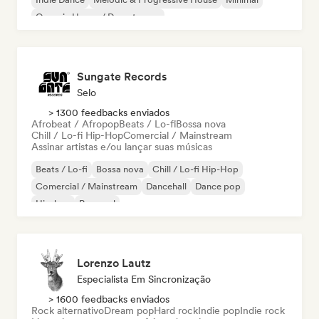
Organic House / Downtempo
Sungate Records
Selo
> 1300 feedbacks enviados
Afrobeat / Afropop
Beats / Lo-fi
Bossa nova
Chill / Lo-fi Hip-Hop
Comercial / Mainstream
Assinar artistas e/ou lançar suas músicas
Beats / Lo-fi
Bossa nova
Chill / Lo-fi Hip-Hop
Comercial / Mainstream
Dancehall
Dance pop
Hip-hop
Pop soul
Lorenzo Lautz
Especialista Em Sincronização
> 1600 feedbacks enviados
Rock alternativo
Dream pop
Hard rock
Indie pop
Indie rock