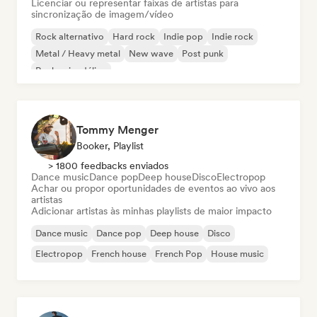
Licenciar ou representar faixas de artistas para
sincronização de imagem/vídeo
Rock alternativo
Hard rock
Indie pop
Indie rock
Metal / Heavy metal
New wave
Post punk
Rock psicodélico
Tommy Menger
Booker, Playlist
> 1800 feedbacks enviados
Dance music
Dance pop
Deep house
Disco
Electropop
Achar ou propor oportunidades de eventos ao vivo aos
artistas
Adicionar artistas às minhas playlists de maior impacto
Dance music
Dance pop
Deep house
Disco
Electropop
French house
French Pop
House music