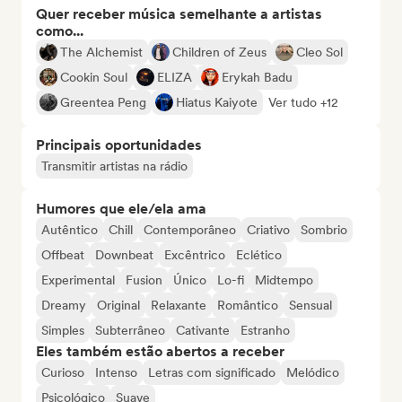
Quer receber música semelhante a artistas
como...
The Alchemist
Children of Zeus
Cleo Sol
Cookin Soul
ELIZA
Erykah Badu
Greentea Peng
Hiatus Kaiyote
Ver tudo +12
Principais oportunidades
Transmitir artistas na rádio
Humores que ele/ela ama
Autêntico
Chill
Contemporâneo
Criativo
Sombrio
Offbeat
Downbeat
Excêntrico
Eclético
Experimental
Fusion
Único
Lo-fi
Midtempo
Dreamy
Original
Relaxante
Romântico
Sensual
Simples
Subterrâneo
Cativante
Estranho
Eles também estão abertos a receber
Curioso
Intenso
Letras com significado
Melódico
Psicológico
Suave