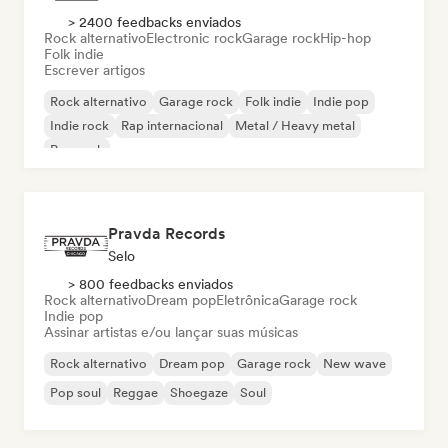
> 2400 feedbacks enviados
Rock alternativo
Electronic rock
Garage rock
Hip-hop
Folk indie
Escrever artigos
Rock alternativo
Garage rock
Folk indie
Indie pop
Indie rock
Rap internacional
Metal / Heavy metal
Pop rock
Pravda Records
Selo
> 800 feedbacks enviados
Rock alternativo
Dream pop
Eletrônica
Garage rock
Indie pop
Assinar artistas e/ou lançar suas músicas
Rock alternativo
Dream pop
Garage rock
New wave
Pop soul
Reggae
Shoegaze
Soul