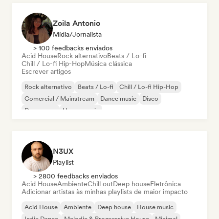
Zoila Antonio
Mídia/Jornalista
> 100 feedbacks enviados
Acid House
Rock alternativo
Beats / Lo-fi
Chill / Lo-fi Hip-Hop
Música clássica
Escrever artigos
Rock alternativo
Beats / Lo-fi
Chill / Lo-fi Hip-Hop
Comercial / Mainstream
Dance music
Disco
Dream pop
House music
N3UX
Playlist
> 2800 feedbacks enviados
Acid House
Ambiente
Chill out
Deep house
Eletrônica
Adicionar artistas às minhas playlists de maior impacto
Acid House
Ambiente
Deep house
House music
Indie Dance
Melodic & Progressive House
Minimal