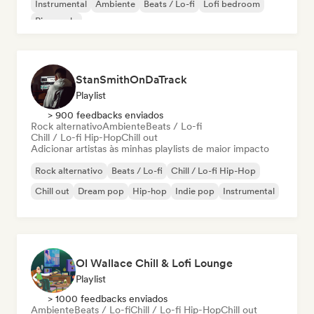
Instrumental
Ambiente
Beats / Lo-fi
Lofi bedroom
Piano solo
StanSmithOnDaTrack
Playlist
> 900 feedbacks enviados
Rock alternativo
Ambiente
Beats / Lo-fi
Chill / Lo-fi Hip-Hop
Chill out
Adicionar artistas às minhas playlists de maior impacto
Rock alternativo
Beats / Lo-fi
Chill / Lo-fi Hip-Hop
Chill out
Dream pop
Hip-hop
Indie pop
Instrumental
Ol Wallace Chill & Lofi Lounge
Playlist
> 1000 feedbacks enviados
Ambiente
Beats / Lo-fi
Chill / Lo-fi Hip-Hop
Chill out