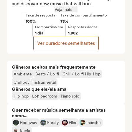
and discover new music that will brin...
Veja mais
Taxa de resposta
Taxa de compartilhamento
100%
73%
Compartilha em
Respostas dadas
1 dia
1,982
Ver curadores semelhantes
Gêneros aceitos mais frequentemente
Ambiente
Beats / Lo-fi
Chill / Lo-fi Hip-Hop
Chill out
Instrumental
Gêneros que ele/ela ama
Hip-hop
Lofi bedroom
Piano solo
Quer receber música semelhante a artistas
como...
Hoogway
Forsty
Elior
maeshu
Kupla