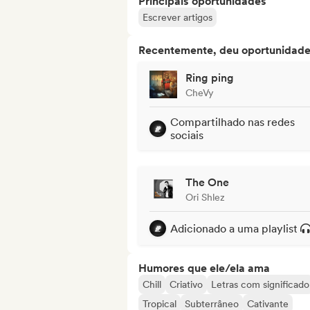
Principais oportunidades
Escrever artigos
Recentemente, deu oportunidades
Ring ping
CheVy
Compartilhado nas redes
sociais
The One
Ori Shlez
Adicionado a uma playlist
Humores que ele/ela ama
Chill
Criativo
Letras com significado
Tropical
Subterrâneo
Cativante