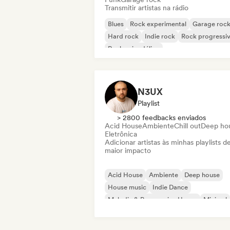
Transmitir artistas na rádio
Blues
Rock experimental
Garage roc
Hard rock
Indie rock
Rock progressi
Rock psicodélico
Rock & Roll / Rock Clássico
N3UX
Playlist
> 2800 feedbacks enviados
Acid House
Ambiente
Chill out
Deep ho
Eletrônica
Adicionar artistas às minhas playlists d
maior impacto
Acid House
Ambiente
Deep house
House music
Indie Dance
Melodic & Progressive House
Minimal
Organic House / Downtempo