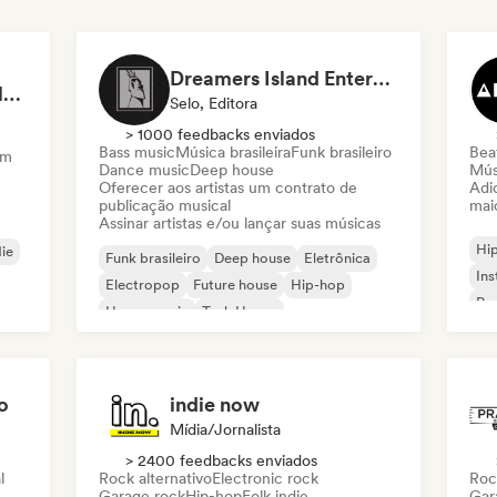
Dreamers Island Entertainment
Rob Tavaglione/Catalyst Recording
Selo, Editora
> 1000 feedbacks enviados
Bass music
Música brasileira
Funk brasileiro
Beat
am
Dance music
Deep house
Mús
Oferecer aos artistas um contrato de
Adic
publicação musical
mai
Assinar artistas e/ou lançar suas músicas
Hi
die
Funk brasileiro
Deep house
Eletrônica
Ins
Electropop
Future house
Hip-hop
Rap
House music
Tech House
o
indie now
Mídia/Jornalista
> 2400 feedbacks enviados
l
Rock alternativo
Electronic rock
Roc
Garage rock
Hip-hop
Folk indie
Gar