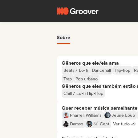
Sobre
Gêneros que ele/ela ama
Beats / Lo-fi
Dancehall
Hip-hop
R
Trap
Pop urbano
Gêneros que eles também estão 
Chill / Lo-fi Hip-Hop
Quer receber música semelhante a
Pharrell Williams
Jeune Loup
Damso
50 Cent
Ver tudo +9