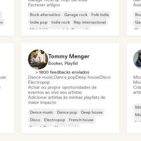
Escrever artigos
Assi
k
Rock alternativo
Garage rock
Folk indie
Roc
vo
Indie pop
Indie rock
Rap internacional
Ga
Metal / Heavy metal
Pop rock
Re
Tommy Menger
Booker, Playlist
> 1800 feedbacks enviados
use
Dance music
Dance pop
Deep house
Disco
Mús
Electropop
Mús
e
Achar ou propor oportunidades de
Cri
eventos ao vivo aos artistas
arti
Adicionar artistas às minhas playlists de
maior impacto
Mús
Dance music
Dance pop
Deep house
Mús
Disco
Electropop
French house
Ind
French Pop
House music