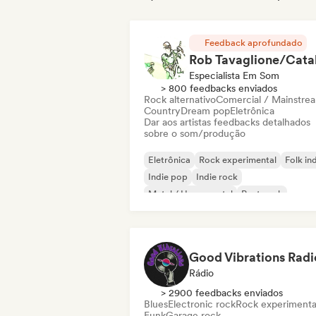
Feedback aprofundado
Especialista Em Som
> 800 feedbacks enviados
Rock alternativo
Comercial / Mainstre
Country
Dream pop
Eletrônica
Dar aos artistas feedbacks detalhados
sobre o som/produção
Eletrônica
Rock experimental
Folk in
Indie pop
Indie rock
Metal / Heavy metal
Post punk
Rock & Roll / Rock Clássico
Good Vibrations Radi
Rádio
> 2900 feedbacks enviados
Blues
Electronic rock
Rock experimenta
Funk
Garage rock