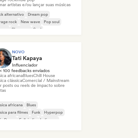
nar artistas e/ou lançar suas músicas
k alternativo
Dream pop
rage rock
New wave
Pop soul
ggae
Shoegaze
Soul
NOVO
Tati Kapaya
Influenciador
< 100 feedbacks enviados
ica africana
Blues
Chill House
ica clássica
Comercial / Mainstream
ar posts ou reels de impacto sobre
stas
ica africana
Blues
ica para filmes
Funk
Hyperpop
ie Dance
Folk indie
Indie pop