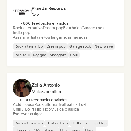
Pravda Records
Selo
> 800 feedbacks enviados
Rock alternativo
Dream pop
Eletrônica
Garage rock
Indie pop
Assinar artistas e/ou lançar suas músicas
Rock alternativo
Dream pop
Garage rock
New wave
Pop soul
Reggae
Shoegaze
Soul
Zoila Antonio
Mídia/Jornalista
> 100 feedbacks enviados
Acid House
Rock alternativo
Beats / Lo-fi
Chill / Lo-fi Hip-Hop
Música clássica
Escrever artigos
Rock alternativo
Beats / Lo-fi
Chill / Lo-fi Hip-Hop
Comercial / Mainstream
Dance music
Disco