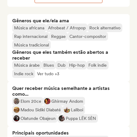
Gêneros que ele/ela ama
Música africana
Afrobeat / Afropop
Rock alternativo
Rap internacional
Reggae
Cantor-compositor
Música tradicional
Gêneros que eles também estão abertos a
receber
Música árabe
Blues
Dub
Hip-hop
Folk indie
Indie rock
Ver tudo +3
Quer receber música semelhante a artistas
como...
Elom 20ce
Ghirmay Andom
Madou Sidiki Diabaté
Laliboi
Olatunde Obajeun
Puppa LËK SÈN
Principais oportunidades