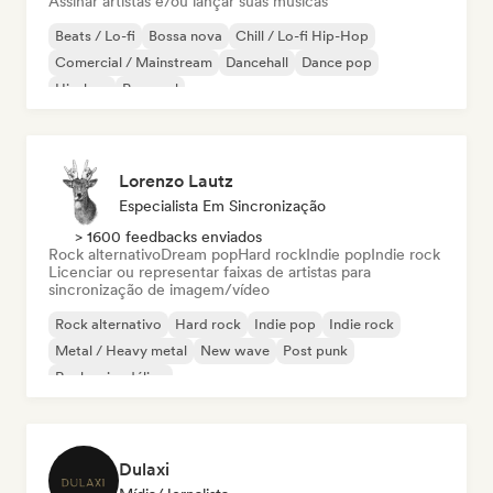
Assinar artistas e/ou lançar suas músicas
Beats / Lo-fi
Bossa nova
Chill / Lo-fi Hip-Hop
Comercial / Mainstream
Dancehall
Dance pop
Hip-hop
Pop soul
Lorenzo Lautz
Especialista Em Sincronização
> 1600 feedbacks enviados
Rock alternativo
Dream pop
Hard rock
Indie pop
Indie rock
Licenciar ou representar faixas de artistas para
sincronização de imagem/vídeo
Rock alternativo
Hard rock
Indie pop
Indie rock
Metal / Heavy metal
New wave
Post punk
Rock psicodélico
Dulaxi