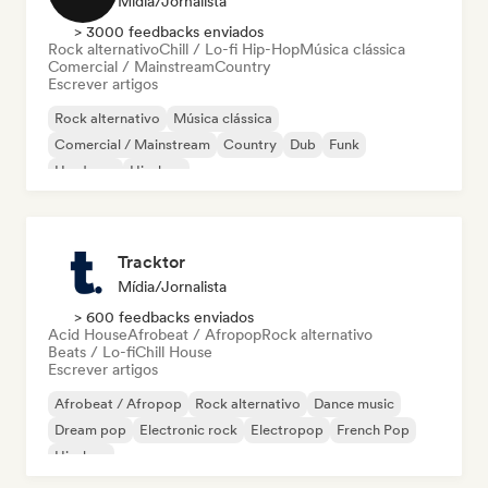
Mídia/Jornalista
> 3000 feedbacks enviados
Rock alternativo
Chill / Lo-fi Hip-Hop
Música clássica
Comercial / Mainstream
Country
Escrever artigos
Rock alternativo
Música clássica
Comercial / Mainstream
Country
Dub
Funk
Hardcore
Hip-hop
Tracktor
Mídia/Jornalista
> 600 feedbacks enviados
Acid House
Afrobeat / Afropop
Rock alternativo
Beats / Lo-fi
Chill House
Escrever artigos
Afrobeat / Afropop
Rock alternativo
Dance music
Dream pop
Electronic rock
Electropop
French Pop
Hip-hop