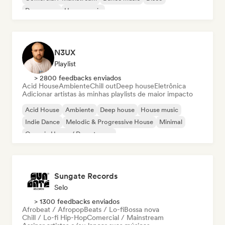
Dream pop
House music
N3UX
Playlist
> 2800 feedbacks enviados
Acid House
Ambiente
Chill out
Deep house
Eletrônica
Adicionar artistas às minhas playlists de maior impacto
Acid House
Ambiente
Deep house
House music
Indie Dance
Melodic & Progressive House
Minimal
Organic House / Downtempo
Sungate Records
Selo
> 1300 feedbacks enviados
Afrobeat / Afropop
Beats / Lo-fi
Bossa nova
Chill / Lo-fi Hip-Hop
Comercial / Mainstream