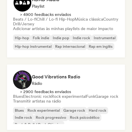
Playlist
> 4900 feedbacks enviados
Beats / Lo-fi
Chill / Lo-fi Hip-Hop
Música clássica
Country
Drill/Jersey
Adicionar artistas às minhas playlists de maior impacto
Hip-hop
Folk indie
Indie pop
Indie rock
Instrumental
Hip-hop instrumental
Rap internacional
Rap em inglês
Good Vibrations Radio
Rádio
> 2900 feedbacks enviados
Blues
Electronic rock
Rock experimental
Funk
Garage rock
Transmitir artistas na rádio
Blues
Rock experimental
Garage rock
Hard rock
Indie rock
Rock progressivo
Rock psicodélico
Rock & Roll / Rock Clássico