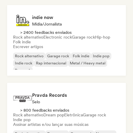
indie now
Mídia/Jornalista
> 2400 feedbacks enviados
Rock alternativo
Electronic rock
Garage rock
Hip-hop
Folk indie
Escrever artigos
Rock alternativo
Garage rock
Folk indie
Indie pop
Indie rock
Rap internacional
Metal / Heavy metal
Pop rock
Pravda Records
Selo
> 800 feedbacks enviados
Rock alternativo
Dream pop
Eletrônica
Garage rock
Indie pop
Assinar artistas e/ou lançar suas músicas