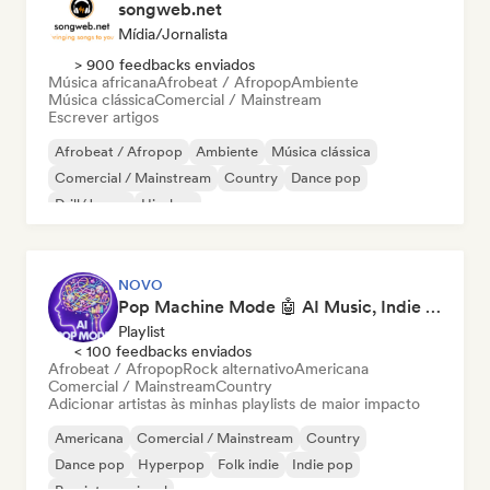
songweb.net
Mídia/Jornalista
> 900 feedbacks enviados
Música africana
Afrobeat / Afropop
Ambiente
Música clássica
Comercial / Mainstream
Escrever artigos
Afrobeat / Afropop
Ambiente
Música clássica
Comercial / Mainstream
Country
Dance pop
Drill/Jersey
Hip-hop
NOVO
Pop Machine Mode 🤖 AI Music, Indie Pop & Dream Pop
Playlist
< 100 feedbacks enviados
Afrobeat / Afropop
Rock alternativo
Americana
Comercial / Mainstream
Country
Adicionar artistas às minhas playlists de maior impacto
Americana
Comercial / Mainstream
Country
Dance pop
Hyperpop
Folk indie
Indie pop