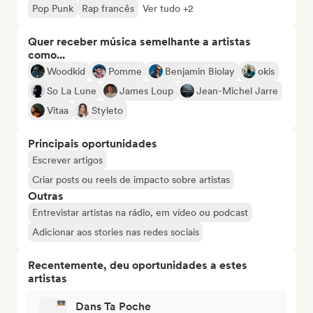
Pop Punk
Rap francês
Ver tudo +2
Quer receber música semelhante a artistas
como...
Woodkid
Pomme
Benjamin Biolay
okis
So La Lune
James Loup
Jean-Michel Jarre
Vitaa
Styleto
Principais oportunidades
Escrever artigos
Criar posts ou reels de impacto sobre artistas
Outras
Entrevistar artistas na rádio, em vídeo ou podcast
Adicionar aos stories nas redes sociais
Recentemente, deu oportunidades a estes
artistas
Dans Ta Poche