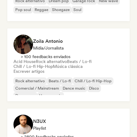
Rock alternativo
Dream pop
Garage rock
New wave
Pop soul
Reggae
Shoegaze
Soul
Zoila Antonio
Mídia/Jornalista
> 100 feedbacks enviados
Acid House
Rock alternativo
Beats / Lo-fi
Chill / Lo-fi Hip-Hop
Música clássica
Escrever artigos
Rock alternativo
Beats / Lo-fi
Chill / Lo-fi Hip-Hop
Comercial / Mainstream
Dance music
Disco
Dream pop
House music
N3UX
Playlist
> 2800 feedbacks enviados