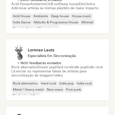
Acid House
Ambiente
Chill out
Deep house
Eletrônica
Adicionar artistas às minhas playlists de maior impacto
Acid House
Ambiente
Deep house
House music
Indie Dance
Melodic & Progressive House
Minimal
Organic House / Downtempo
Lorenzo Lautz
Especialista Em Sincronização
> 1600 feedbacks enviados
Rock alternativo
Dream pop
Hard rock
Indie pop
Indie rock
Licenciar ou representar faixas de artistas para
sincronização de imagem/vídeo
Rock alternativo
Hard rock
Indie pop
Indie rock
Metal / Heavy metal
New wave
Post punk
Rock psicodélico