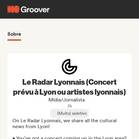
Sobre
Le Radar Lyonnais (Concert
prévu à Lyon ou artistes lyonnais)
Mídia/Jornalista
3k
(Muito) seletivo
On Le Radar Lyonnais, we share all the cultural 
news from Lyon!

• You’ve got a concert coming up in the Lyon area? 