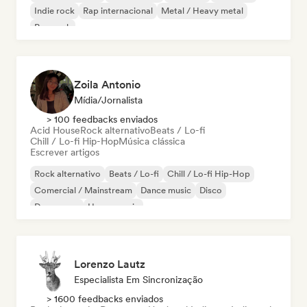
Indie rock
Rap internacional
Metal / Heavy metal
Pop rock
Zoila Antonio
Mídia/Jornalista
> 100 feedbacks enviados
Acid House
Rock alternativo
Beats / Lo-fi
Chill / Lo-fi Hip-Hop
Música clássica
Escrever artigos
Rock alternativo
Beats / Lo-fi
Chill / Lo-fi Hip-Hop
Comercial / Mainstream
Dance music
Disco
Dream pop
House music
Lorenzo Lautz
Especialista Em Sincronização
> 1600 feedbacks enviados