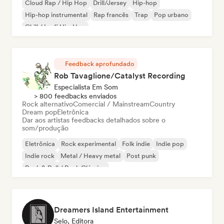
Cloud Rap / Hip Hop
Drill/Jersey
Hip-hop
Hip-hop instrumental
Rap francês
Trap
Pop urbano
Chill / Lo-fi Hip-Hop
Feedback aprofundado
Rob Tavaglione/Catalyst Recording
Especialista Em Som
> 800 feedbacks enviados
Rock alternativo
Comercial / Mainstream
Country
Dream pop
Eletrônica
Dar aos artistas feedbacks detalhados sobre o
som/produção
Eletrônica
Rock experimental
Folk indie
Indie pop
Indie rock
Metal / Heavy metal
Post punk
Rock & Roll / Rock Clássico
Dreamers Island Entertainment
Selo, Editora