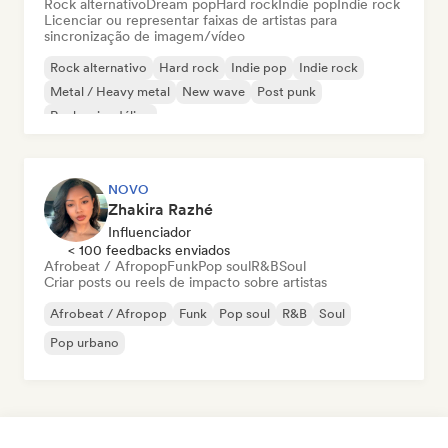
Rock alternativo
Dream pop
Hard rock
Indie pop
Indie rock
Licenciar ou representar faixas de artistas para
sincronização de imagem/vídeo
Rock alternativo
Hard rock
Indie pop
Indie rock
Metal / Heavy metal
New wave
Post punk
Rock psicodélico
NOVO
Zhakira Razhé
Influenciador
< 100 feedbacks enviados
Afrobeat / Afropop
Funk
Pop soul
R&B
Soul
Criar posts ou reels de impacto sobre artistas
Afrobeat / Afropop
Funk
Pop soul
R&B
Soul
Pop urbano