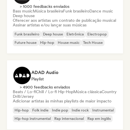
> 1000 feedbacks enviados
Bass music
Música brasileira
Funk brasileiro
Dance music
Deep house
Oferecer aos artistas um contrato de publicação musical
Assinar artistas e/ou lançar suas músicas
Funk brasileiro
Deep house
Eletrônica
Electropop
Future house
Hip-hop
House music
Tech House
ADAD Audio
Playlist
> 4900 feedbacks enviados
Beats / Lo-fi
Chill / Lo-fi Hip-Hop
Música clássica
Country
Drill/Jersey
Adicionar artistas às minhas playlists de maior impacto
Hip-hop
Folk indie
Indie pop
Indie rock
Instrumental
Hip-hop instrumental
Rap internacional
Rap em inglês