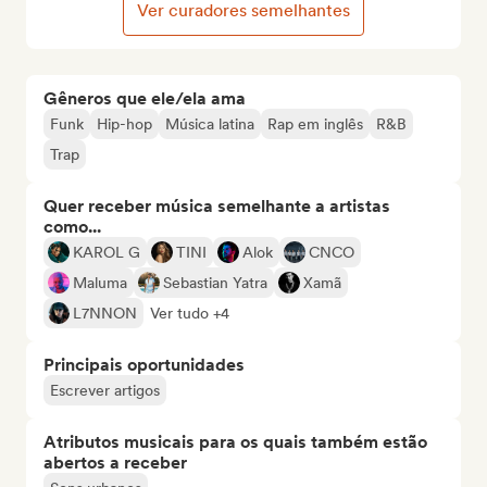
Ver curadores semelhantes
Gêneros que ele/ela ama
Funk
Hip-hop
Música latina
Rap em inglês
R&B
Trap
Quer receber música semelhante a artistas
como...
KAROL G
TINI
Alok
CNCO
Maluma
Sebastian Yatra
Xamã
L7NNON
Ver tudo +4
Principais oportunidades
Escrever artigos
Atributos musicais para os quais também estão
abertos a receber