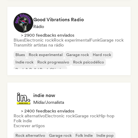
Good Vibrations Radio
Rádio
> 2900 feedbacks enviados
Blues
Electronic rock
Rock experimental
Funk
Garage rock
Transmitir artistas na rádio
Blues
Rock experimental
Garage rock
Hard rock
Indie rock
Rock progressivo
Rock psicodélico
Rock & Roll / Rock Clássico
indie now
Mídia/Jornalista
> 2400 feedbacks enviados
Rock alternativo
Electronic rock
Garage rock
Hip-hop
Folk indie
Escrever artigos
Rock alternativo
Garage rock
Folk indie
Indie pop