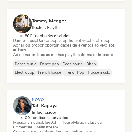
Tommy Menger
Booker, Playlist
> 1800 feedbacks enviados
Dance music
Dance pop
Deep house
Disco
Electropop
Achar ou propor oportunidades de eventos ao vivo aos
artistas
Adicionar artistas às minhas playlists de maior impacto
Dance music
Dance pop
Deep house
Disco
Electropop
French house
French Pop
House music
NOVO
Tati Kapaya
Influenciador
< 100 feedbacks enviados
Música africana
Blues
Chill House
Música clássica
Comercial / Mainstream
Criar posts ou reels de impacto sobre artistas