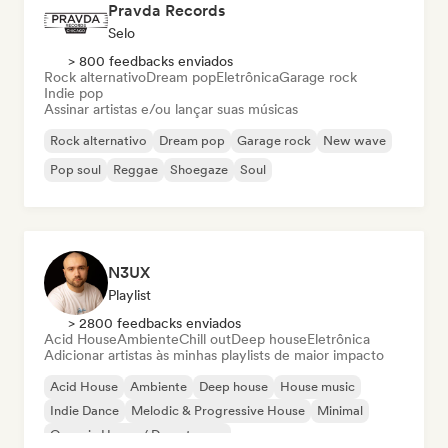
Pravda Records
Selo
> 800 feedbacks enviados
Rock alternativo
Dream pop
Eletrônica
Garage rock
Indie pop
Assinar artistas e/ou lançar suas músicas
Rock alternativo
Dream pop
Garage rock
New wave
Pop soul
Reggae
Shoegaze
Soul
N3UX
Playlist
> 2800 feedbacks enviados
Acid House
Ambiente
Chill out
Deep house
Eletrônica
Adicionar artistas às minhas playlists de maior impacto
Acid House
Ambiente
Deep house
House music
Indie Dance
Melodic & Progressive House
Minimal
Organic House / Downtempo