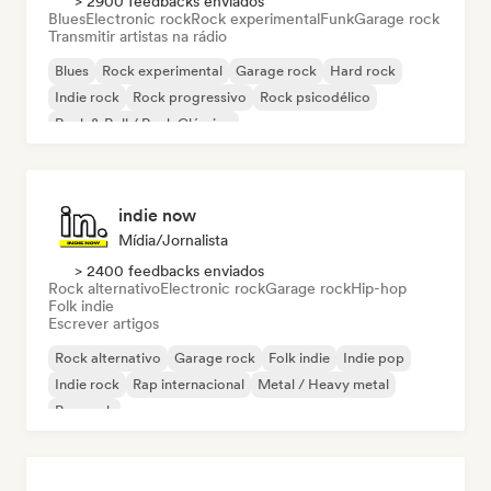
> 2900 feedbacks enviados
Blues
Electronic rock
Rock experimental
Funk
Garage rock
Transmitir artistas na rádio
Blues
Rock experimental
Garage rock
Hard rock
Indie rock
Rock progressivo
Rock psicodélico
Rock & Roll / Rock Clássico
indie now
Mídia/Jornalista
> 2400 feedbacks enviados
Rock alternativo
Electronic rock
Garage rock
Hip-hop
Folk indie
Escrever artigos
Rock alternativo
Garage rock
Folk indie
Indie pop
Indie rock
Rap internacional
Metal / Heavy metal
Pop rock