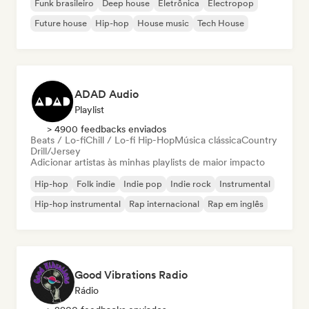
Funk brasileiro
Deep house
Eletrônica
Electropop
Future house
Hip-hop
House music
Tech House
ADAD Audio
Playlist
> 4900 feedbacks enviados
Beats / Lo-fi
Chill / Lo-fi Hip-Hop
Música clássica
Country
Drill/Jersey
Adicionar artistas às minhas playlists de maior impacto
Hip-hop
Folk indie
Indie pop
Indie rock
Instrumental
Hip-hop instrumental
Rap internacional
Rap em inglês
Good Vibrations Radio
Rádio