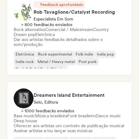
Feedback aprofundado
Rob Tavaglione/Catalyst Recording
Especialista Em Som
> 800 feedbacks enviados
Rock alternativo
Comercial / Mainstream
Country
Dream pop
Eletrônica
Dar aos artistas feedbacks detalhados sobre o
som/produção
Eletrônica
Rock experimental
Folk indie
Indie pop
Indie rock
Metal / Heavy metal
Post punk
Rock & Roll / Rock Clássico
Dreamers Island Entertainment
Selo, Editora
> 1000 feedbacks enviados
Bass music
Música brasileira
Funk brasileiro
Dance music
Deep house
Oferecer aos artistas um contrato de publicação musical
Assinar artistas e/ou lançar suas músicas