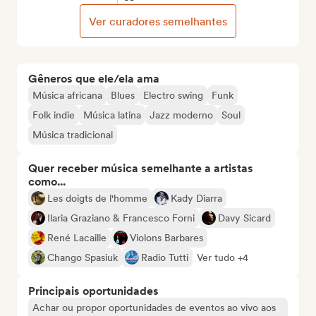
Ver curadores semelhantes
Gêneros que ele/ela ama
Música africana
Blues
Electro swing
Funk
Folk indie
Música latina
Jazz moderno
Soul
Música tradicional
Quer receber música semelhante a artistas
como...
Les doigts de l'homme
Kady Diarra
Ilaria Graziano & Francesco Forni
Davy Sicard
René Lacaille
Violons Barbares
Chango Spasiuk
Radio Tutti
Ver tudo +4
Principais oportunidades
Achar ou propor oportunidades de eventos ao vivo aos