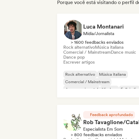
Porque você está visitando o perfil
Luca Montanari
Mídia/Jornalista
> 1600 feedbacks enviados
Rock alternativo
Música italiana
Comercial / Mainstream
Dance music
Dance pop
Escrever artigos
Rock alternativo
Música italiana
Comercial / Mainstream
Jazz experimental
Hip-hop
Folk indie
Indie pop
Instrumental
Feedback aprofundado
Especialista Em Som
> 800 feedbacks enviados