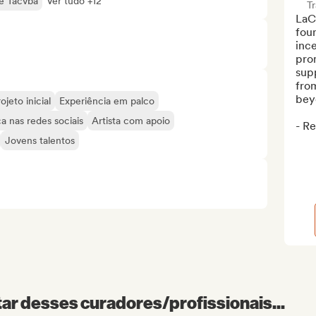
é Tacvba
Ver tudo +12
T
LaCa
foun
ince
pro
supp
fro
bey
ojeto inicial
Experiência em palco
a nas redes sociais
Artista com apoio
- Re
Jovens talentos
r desses curadores/profissionais...