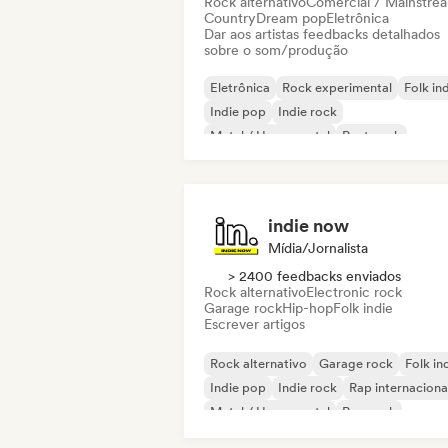
Rock alternativo
Comercial / Mainstre
Country
Dream pop
Eletrônica
Dar aos artistas feedbacks detalhados
sobre o som/produção
Eletrônica
Rock experimental
Folk in
Indie pop
Indie rock
Metal / Heavy metal
Post punk
Rock & Roll / Rock Clássico
indie now
Mídia/Jornalista
> 2400 feedbacks enviados
Rock alternativo
Electronic rock
Garage rock
Hip-hop
Folk indie
Escrever artigos
Rock alternativo
Garage rock
Folk in
Indie pop
Indie rock
Rap internaciona
Metal / Heavy metal
Pop rock