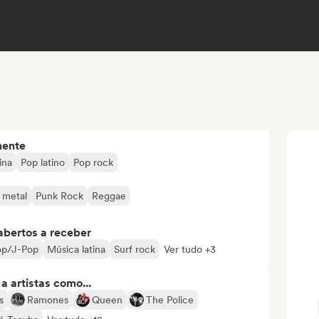
mente
ina
Pop latino
Pop rock
 metal
Punk Rock
Reggae
abertos a receber
op/J-Pop
Música latina
Surf rock
Ver tudo +3
 artistas como...
s
Ramones
Queen
The Police