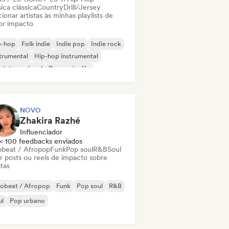
ica clássica
Country
Drill/Jersey
ionar artistas às minhas playlists de
or impacto
p-hop
Folk indie
Indie pop
Indie rock
trumental
Hip-hop instrumental
 internacional
Rap em inglês
NOVO
Zhakira Razhé
Influenciador
< 100 feedbacks enviados
obeat / Afropop
Funk
Pop soul
R&B
Soul
ar posts ou reels de impacto sobre
stas
robeat / Afropop
Funk
Pop soul
R&B
ul
Pop urbano