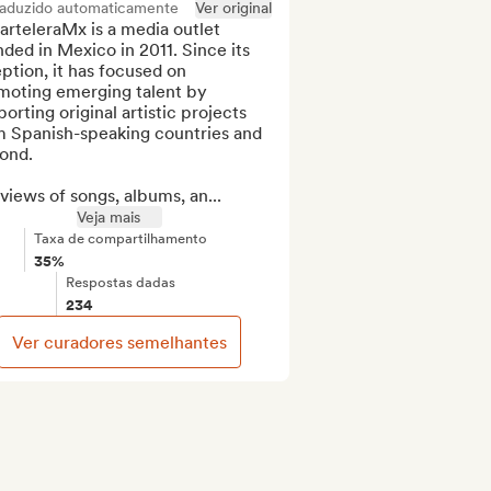
raduzido automaticamente
Ver original
rteleraMx is a media outlet 
ded in Mexico in 2011. Since its 
ption, it has focused on 
moting emerging talent by 
orting original artistic projects 
m Spanish-speaking countries and 
ond.

views of songs, albums, an...
Veja mais
Taxa de compartilhamento
35%
Respostas dadas
234
Ver curadores semelhantes