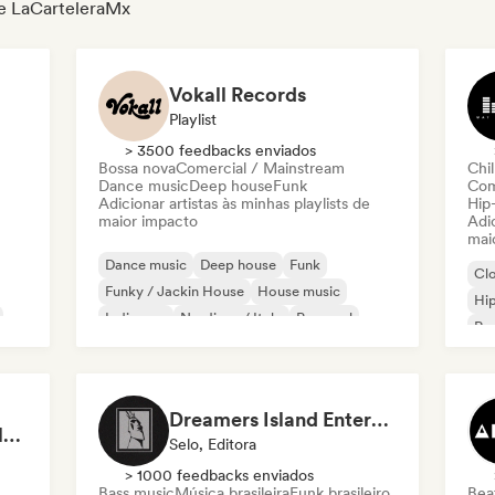
 de LaCarteleraMx
Vokall Records
Playlist
> 3500 feedbacks enviados
Bossa nova
Comercial / Mainstream
Chil
Dance music
Deep house
Funk
Com
Adicionar artistas às minhas playlists de
Hip
maior impacto
Adic
mai
Dance music
Deep house
Funk
Cl
Funky / Jackin House
House music
Hi
Indie pop
Nu-disco / Italo
Pop soul
Rap
Chi
Dreamers Island Entertainment
Rob Tavaglione/Catalyst Recording
Selo, Editora
> 1000 feedbacks enviados
Bass music
Música brasileira
Funk brasileiro
Beat