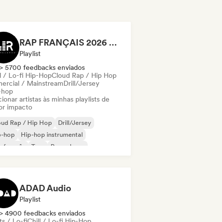
RAP FRANÇAIS 2026 🔥🇫🇷 (Way Records)
Playlist
> 5700 feedbacks enviados
l / Lo-fi Hip-Hop
Cloud Rap / Hip Hop
ercial / Mainstream
Drill/Jersey
-hop
ionar artistas às minhas playlists de
or impacto
oud Rap / Hip Hop
Drill/Jersey
p-hop
Hip-hop instrumental
 francês
Trap
Pop urbano
ll / Lo-fi Hip-Hop
ADAD Audio
Playlist
> 4900 feedbacks enviados
s / Lo-fi
Chill / Lo-fi Hip-Hop