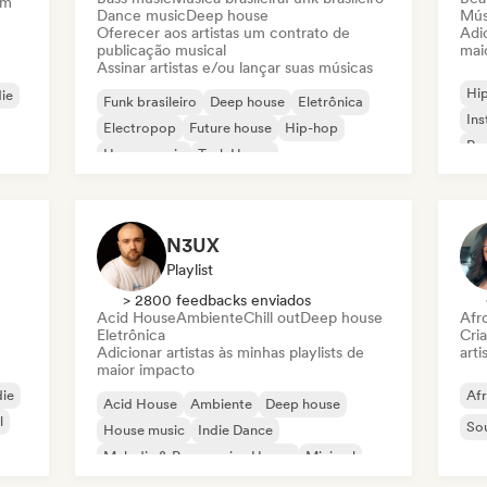
am
Dance music
Deep house
Mús
Oferecer aos artistas um contrato de
Adic
publicação musical
mai
Assinar artistas e/ou lançar suas músicas
Hi
die
Funk brasileiro
Deep house
Eletrônica
Ins
Electropop
Future house
Hip-hop
Rap
House music
Tech House
N3UX
Playlist
> 2800 feedbacks enviados
Acid House
Ambiente
Chill out
Deep house
Afr
Eletrônica
Cri
Adicionar artistas às minhas playlists de
arti
maior impacto
die
Af
Acid House
Ambiente
Deep house
l
So
House music
Indie Dance
Melodic & Progressive House
Minimal
Organic House / Downtempo