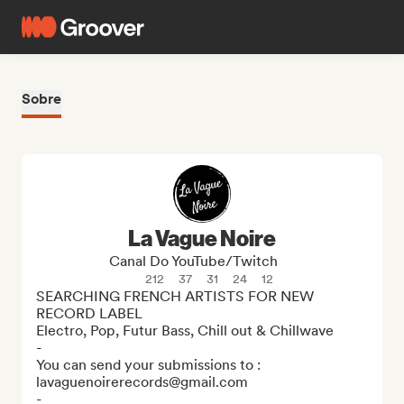
Sobre
La Vague Noire
Canal Do YouTube/Twitch
212
37
31
24
12
SEARCHING FRENCH ARTISTS FOR NEW 
RECORD LABEL

Electro, Pop, Futur Bass, Chill out & Chillwave

-

You can send your submissions to : 
lavaguenoirerecords@gmail.com

-
