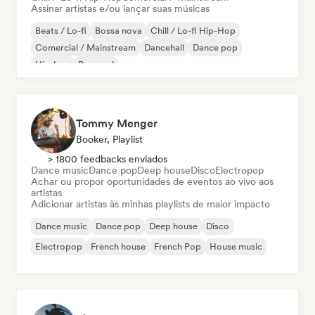
Assinar artistas e/ou lançar suas músicas
Beats / Lo-fi
Bossa nova
Chill / Lo-fi Hip-Hop
Comercial / Mainstream
Dancehall
Dance pop
Hip-hop
Pop soul
Tommy Menger
Booker, Playlist
> 1800 feedbacks enviados
Dance music
Dance pop
Deep house
Disco
Electropop
Achar ou propor oportunidades de eventos ao vivo aos
artistas
Adicionar artistas às minhas playlists de maior impacto
Dance music
Dance pop
Deep house
Disco
Electropop
French house
French Pop
House music