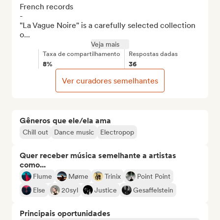
French records

-

"La Vague Noire" is a carefully selected collection 
o...
Veja mais
Taxa de compartilhamento
Respostas dadas
8%
36
Ver curadores semelhantes
Gêneros que ele/ela ama
Chill out
Dance music
Electropop
Quer receber música semelhante a artistas
como...
Flume
Møme
Trinix
Point Point
Else
20syl
Justice
Gesaffelstein
Principais oportunidades