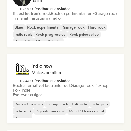
Rádio
> 2900 feedbacks enviados
Blues
Electronic rock
Rock experimental
Funk
Garage rock
Transmitir artistas na rádio
Blues
Rock experimental
Garage rock
Hard rock
Indie rock
Rock progressivo
Rock psicodélico
Rock & Roll / Rock Clássico
indie now
Mídia/Jornalista
> 2400 feedbacks enviados
Rock alternativo
Electronic rock
Garage rock
Hip-hop
Folk indie
Escrever artigos
Rock alternativo
Garage rock
Folk indie
Indie pop
Indie rock
Rap internacional
Metal / Heavy metal
Pop rock