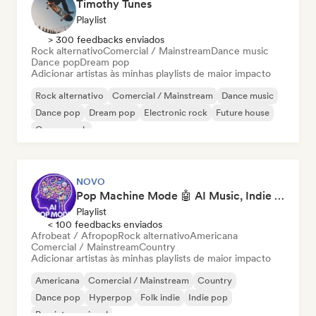
Timothy Tunes
Playlist
> 300 feedbacks enviados
Rock alternativo
Comercial / Mainstream
Dance music
Dance pop
Dream pop
Adicionar artistas às minhas playlists de maior impacto
Rock alternativo
Comercial / Mainstream
Dance music
Dance pop
Dream pop
Electronic rock
Future house
Garage rock
NOVO
Pop Machine Mode 🤖 AI Music, Indie Pop & Dream Pop
Playlist
< 100 feedbacks enviados
Afrobeat / Afropop
Rock alternativo
Americana
Comercial / Mainstream
Country
Adicionar artistas às minhas playlists de maior impacto
Americana
Comercial / Mainstream
Country
Dance pop
Hyperpop
Folk indie
Indie pop
Pop internacional