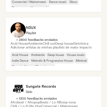
Comercial / Mainstream
Dance music
Disco
Dream pop
House music
N3UX
Playlist
> 2800 feedbacks enviados
Acid House
Ambiente
Chill out
Deep house
Eletrônica
Adicionar artistas às minhas playlists de maior impacto
Acid House
Ambiente
Deep house
House music
Indie Dance
Melodic & Progressive House
Minimal
Organic House / Downtempo
Sungate Records
Selo
> 1300 feedbacks enviados
Afrobeat / Afropop
Beats / Lo-fi
Bossa nova
Chill / Lo-fi Hip-Hop
Comercial / Mainstream