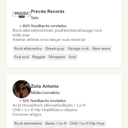
Pravda Records
Selo
> 800 feedbacks enviados
Rock alternativo
Dream pop
Eletrônica
Garage rock
Indie pop
Assinar artistas e/ou lançar suas músicas
Rock alternativo
Dream pop
Garage rock
New wave
Pop soul
Reggae
Shoegaze
Soul
Zoila Antonio
Mídia/Jornalista
> 100 feedbacks enviados
Acid House
Rock alternativo
Beats / Lo-fi
Chill / Lo-fi Hip-Hop
Música clássica
Escrever artigos
Rock alternativo
Beats / Lo-fi
Chill / Lo-fi Hip-Hop