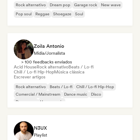
Rock alternativo
Dream pop
Garage rock
New wave
Pop soul
Reggae
Shoegaze
Soul
Zoila Antonio
Mídia/Jornalista
> 100 feedbacks enviados
Acid House
Rock alternativo
Beats / Lo-fi
Chill / Lo-fi Hip-Hop
Música clássica
Escrever artigos
Rock alternativo
Beats / Lo-fi
Chill / Lo-fi Hip-Hop
Comercial / Mainstream
Dance music
Disco
Dream pop
House music
N3UX
Playlist