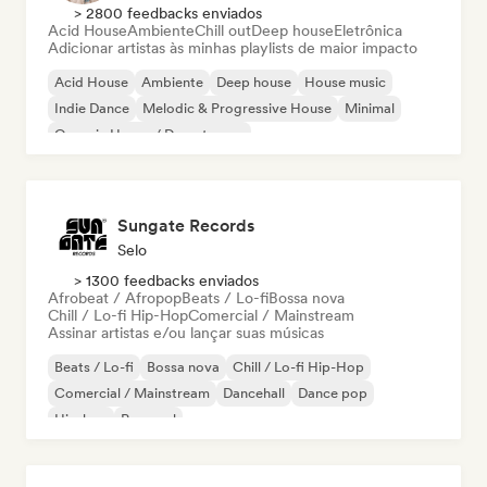
> 2800 feedbacks enviados
Acid House
Ambiente
Chill out
Deep house
Eletrônica
Adicionar artistas às minhas playlists de maior impacto
Acid House
Ambiente
Deep house
House music
Indie Dance
Melodic & Progressive House
Minimal
Organic House / Downtempo
Sungate Records
Selo
> 1300 feedbacks enviados
Afrobeat / Afropop
Beats / Lo-fi
Bossa nova
Chill / Lo-fi Hip-Hop
Comercial / Mainstream
Assinar artistas e/ou lançar suas músicas
Beats / Lo-fi
Bossa nova
Chill / Lo-fi Hip-Hop
Comercial / Mainstream
Dancehall
Dance pop
Hip-hop
Pop soul