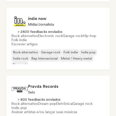
indie now
Mídia/Jornalista
> 2400 feedbacks enviados
Rock alternativo
Electronic rock
Garage rock
Hip-hop
Folk indie
Escrever artigos
Rock alternativo
Garage rock
Folk indie
Indie pop
Indie rock
Rap internacional
Metal / Heavy metal
Pop rock
Pravda Records
Selo
> 800 feedbacks enviados
Rock alternativo
Dream pop
Eletrônica
Garage rock
Indie pop
Assinar artistas e/ou lançar suas músicas