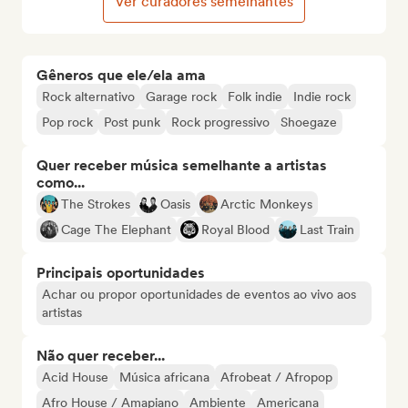
Ver curadores semelhantes
Gêneros que ele/ela ama
Rock alternativo
Garage rock
Folk indie
Indie rock
Pop rock
Post punk
Rock progressivo
Shoegaze
Quer receber música semelhante a artistas
como...
The Strokes
Oasis
Arctic Monkeys
Cage The Elephant
Royal Blood
Last Train
Principais oportunidades
Achar ou propor oportunidades de eventos ao vivo aos
artistas
Não quer receber...
Acid House
Música africana
Afrobeat / Afropop
Afro House / Amapiano
Ambiente
Americana