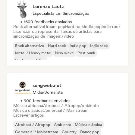
Lorenzo Lautz
Especialista Em Sincronização
> 1600 feedbacks enviados
Rock alternativo
Dream pop
Hard rock
Indie pop
Indie rock
Licenciar ou representar faixas de artistas para
sincronização de imagem/vídeo
Rock alternativo
Hard rock
Indie pop
Indie rock
Metal / Heavy metal
New wave
Post punk
Rock psicodélico
songweb.net
Mídia/Jornalista
> 900 feedbacks enviados
Música africana
Afrobeat / Afropop
Ambiente
Música clássica
Comercial / Mainstream
Escrever artigos
Afrobeat / Afropop
Ambiente
Música clássica
Comercial / Mainstream
Country
Dance pop