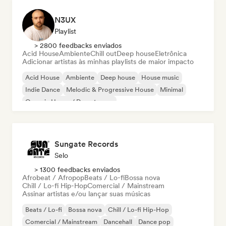
N3UX
Playlist
> 2800 feedbacks enviados
Acid House
Ambiente
Chill out
Deep house
Eletrônica
Adicionar artistas às minhas playlists de maior impacto
Acid House
Ambiente
Deep house
House music
Indie Dance
Melodic & Progressive House
Minimal
Organic House / Downtempo
Sungate Records
Selo
> 1300 feedbacks enviados
Afrobeat / Afropop
Beats / Lo-fi
Bossa nova
Chill / Lo-fi Hip-Hop
Comercial / Mainstream
Assinar artistas e/ou lançar suas músicas
Beats / Lo-fi
Bossa nova
Chill / Lo-fi Hip-Hop
Comercial / Mainstream
Dancehall
Dance pop