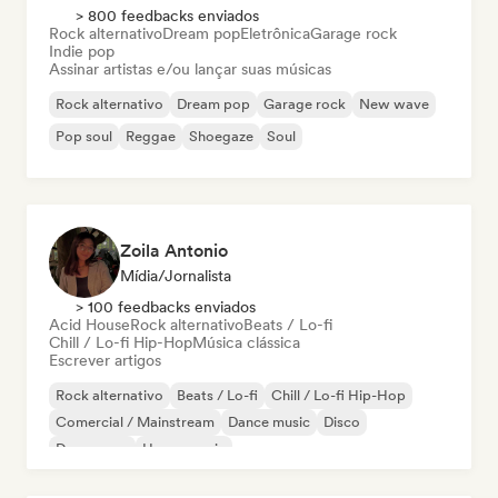
> 800 feedbacks enviados
Rock alternativo
Dream pop
Eletrônica
Garage rock
Indie pop
Assinar artistas e/ou lançar suas músicas
Rock alternativo
Dream pop
Garage rock
New wave
Pop soul
Reggae
Shoegaze
Soul
Zoila Antonio
Mídia/Jornalista
> 100 feedbacks enviados
Acid House
Rock alternativo
Beats / Lo-fi
Chill / Lo-fi Hip-Hop
Música clássica
Escrever artigos
Rock alternativo
Beats / Lo-fi
Chill / Lo-fi Hip-Hop
Comercial / Mainstream
Dance music
Disco
Dream pop
House music