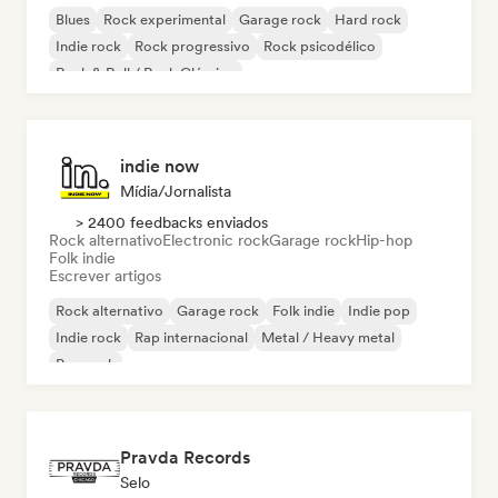
Blues
Rock experimental
Garage rock
Hard rock
Indie rock
Rock progressivo
Rock psicodélico
Rock & Roll / Rock Clássico
indie now
Mídia/Jornalista
> 2400 feedbacks enviados
Rock alternativo
Electronic rock
Garage rock
Hip-hop
Folk indie
Escrever artigos
Rock alternativo
Garage rock
Folk indie
Indie pop
Indie rock
Rap internacional
Metal / Heavy metal
Pop rock
Pravda Records
Selo