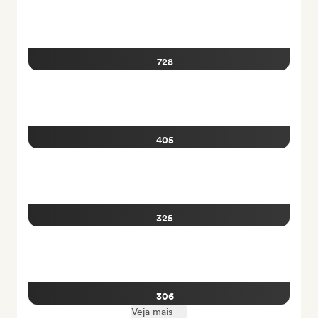
728
405
325
306
Veja mais