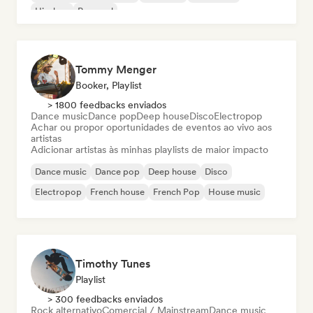
Hip-hop
Pop soul
Tommy Menger
Booker, Playlist
> 1800 feedbacks enviados
Dance music
Dance pop
Deep house
Disco
Electropop
Achar ou propor oportunidades de eventos ao vivo aos
artistas
Adicionar artistas às minhas playlists de maior impacto
Dance music
Dance pop
Deep house
Disco
Electropop
French house
French Pop
House music
Timothy Tunes
Playlist
> 300 feedbacks enviados
Rock alternativo
Comercial / Mainstream
Dance music