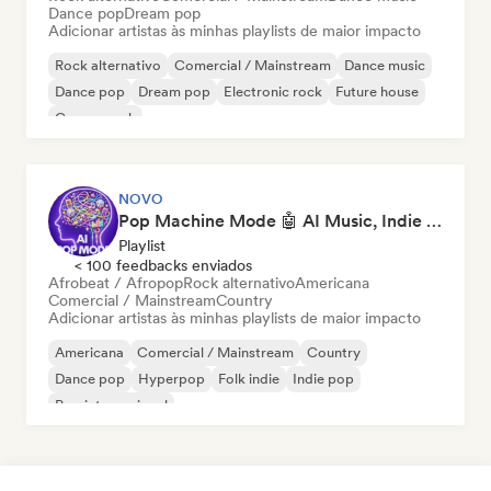
Dance pop
Dream pop
Adicionar artistas às minhas playlists de maior impacto
Rock alternativo
Comercial / Mainstream
Dance music
Dance pop
Dream pop
Electronic rock
Future house
Garage rock
NOVO
Pop Machine Mode 🤖 AI Music, Indie Pop & Dream Pop
Playlist
< 100 feedbacks enviados
Afrobeat / Afropop
Rock alternativo
Americana
Comercial / Mainstream
Country
Adicionar artistas às minhas playlists de maior impacto
Americana
Comercial / Mainstream
Country
Dance pop
Hyperpop
Folk indie
Indie pop
Pop internacional