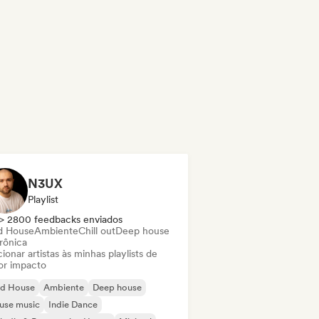
N3UX
Playlist
> 2800 feedbacks enviados
d House
Ambiente
Chill out
Deep house
rônica
ionar artistas às minhas playlists de
or impacto
id House
Ambiente
Deep house
use music
Indie Dance