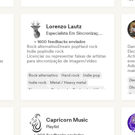
Mel
Disco
Dream pop
House music
Or
Lorenzo Lautz
Especialista Em Sincronização
> 1600 feedbacks enviados
Rock alternativo
Dream pop
Hard rock
Dan
Indie pop
Indie rock
Ele
Licenciar ou representar faixas de artistas
Ach
as
para sincronização de imagem/vídeo
even
Adic
mai
Rock alternativo
Hard rock
Indie pop
Da
Indie rock
Metal / Heavy metal
Di
New wave
Post punk
Rock psicodélico
Fr
Capricorn Music
Playlist