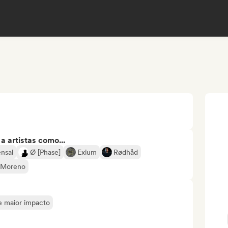
 artistas como...
nsal
Ø [Phase]
Exium
Rødhåd
 Moreno
de maior impacto