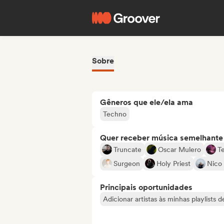
Sobre
Gêneros que ele/ela ama
Techno
Quer receber música semelhante a
Truncate
Oscar Mulero
Te
Surgeon
Holy Priest
Nico
Principais oportunidades
Adicionar artistas às minhas playlists 