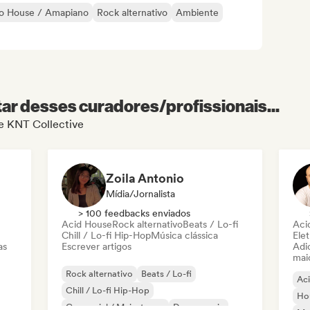
o House / Amapiano
Rock alternativo
Ambiente
r desses curadores/profissionais...
de KNT Collective
Zoila Antonio
Mídia/Jornalista
> 100 feedbacks enviados
Acid House
Rock alternativo
Beats / Lo-fi
Aci
Chill / Lo-fi Hip-Hop
Música clássica
Elet
as
Escrever artigos
Adic
mai
Rock alternativo
Beats / Lo-fi
Ac
Chill / Lo-fi Hip-Hop
Ho
Comercial / Mainstream
Dance music