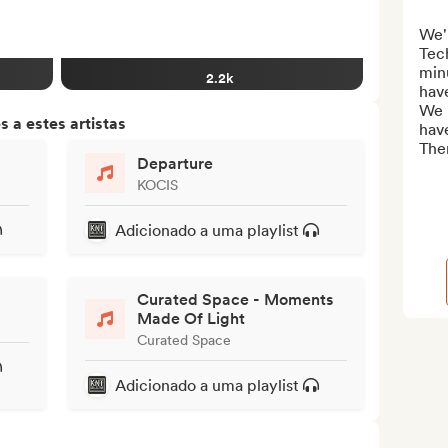
We'r
Tech
minu
2.2k
have
We 
 a estes artistas
have
The
Departure
KOCIS
Adicionado a uma playlist
Curated Space - Moments
Made Of Light
Curated Space
Adicionado a uma playlist