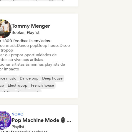
odic & Progressive House
Minimal
ganic House / Downtempo
Tommy Menger
Booker, Playlist
> 1800 feedbacks enviados
ce music
Dance pop
Deep house
Disco
ctropop
ar ou propor oportunidades de
tos ao vivo aos artistas
ionar artistas às minhas playlists de
or impacto
nce music
Dance pop
Deep house
sco
Electropop
French house
ench Pop
House music
NOVO
Pop Machine Mode 🤖 AI Music, Indie Pop & Dream Pop
Playlist