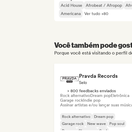
Acid House
Afrobeat / Afropop
Afr
Americana
Ver tudo +80
Você também pode gosta
Porque você está visitando o perfil 
Pravda Records
Selo
> 800 feedbacks enviados
Rock alternativo
Dream pop
Eletrônica
Garage rock
Indie pop
Assinar artistas e/ou lançar suas músic
Rock alternativo
Dream pop
Garage rock
New wave
Pop soul
Reggae
Shoegaze
Soul