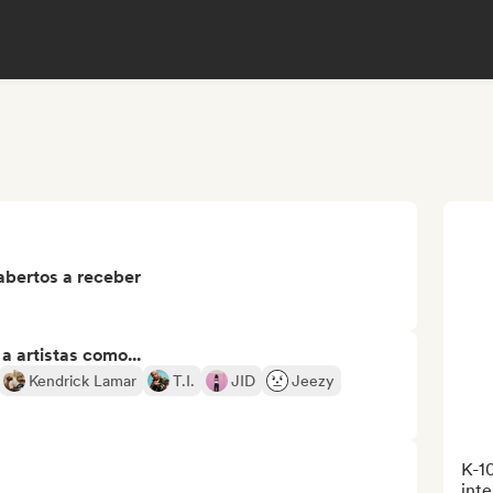
abertos a receber
 artistas como...
Kendrick Lamar
T.I.
JID
Jeezy
K-10
inte