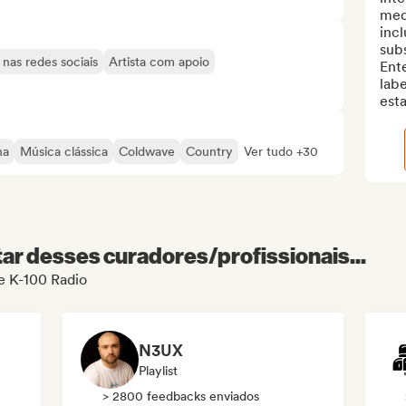
med
incl
subs
nas redes sociais
Artista com apoio
Ent
lab
esta
na
Música clássica
Coldwave
Country
Ver tudo +30
r desses curadores/profissionais...
de K-100 Radio
N3UX
Playlist
> 2800 feedbacks enviados