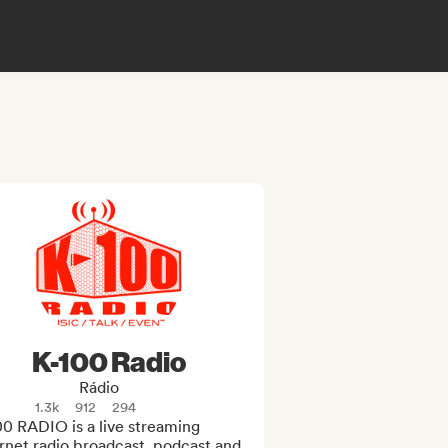
K-100 Radio
Rádio
1.3k
912
294
0 RADIO is a live streaming 
rnet radio broadcast, podcast and 