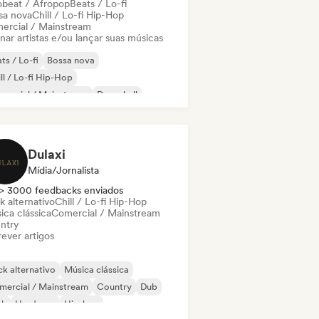
obeat / Afropop
Beats / Lo-fi
sa nova
Chill / Lo-fi Hip-Hop
ercial / Mainstream
nar artistas e/ou lançar suas músicas
ts / Lo-fi
Bossa nova
ll / Lo-fi Hip-Hop
mercial / Mainstream
Dancehall
nce pop
Hip-hop
Pop soul
Dulaxi
Mídia/Jornalista
> 3000 feedbacks enviados
k alternativo
Chill / Lo-fi Hip-Hop
ica clássica
Comercial / Mainstream
ntry
ever artigos
k alternativo
Música clássica
mercial / Mainstream
Country
Dub
nk
Hardcore
Hip-hop