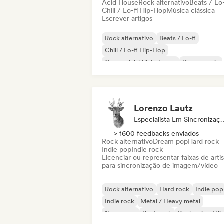
Acid House
Rock alternativo
Beats / Lo-
Chill / Lo-fi Hip-Hop
Música clássica
Escrever artigos
Rock alternativo
Beats / Lo-fi
Chill / Lo-fi Hip-Hop
Comercial / Mainstream
Dance music
Disco
Dream pop
House music
Lorenzo Lautz
Especialista Em 
> 1600 feedbacks enviados
Rock alternativo
Dream pop
Hard rock
Indie pop
Indie rock
Licenciar ou representar faixas de artis
para sincronização de imagem/vídeo
Rock alternativo
Hard rock
Indie pop
Indie rock
Metal / Heavy metal
New wave
Post punk
Rock psicodéli