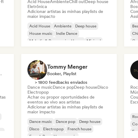
fi
Acid House
Ambiente
Chill out
Deep house
Afr
Eletrônica
Bos
Adicionar artistas às minhas playlists de
Com
maior impacto
Assi
Acid House
Ambiente
Deep house
Bea
House music
Indie Dance
Chi
Melodic & Progressive House
Minimal
Co
Organic House / Downtempo
Da
Tommy Menger
Sincronização
Booker, Playlist
> 1800 feedbacks enviados
Dance music
Dance pop
Deep house
Disco
Roc
Electropop
Mús
tas
Achar ou propor oportunidades de
Cou
eventos ao vivo aos artistas
Escr
Adicionar artistas às minhas playlists de
maior impacto
Roc
Dance music
Dance pop
Deep house
Co
Disco
Electropop
French house
co
Fu
French Pop
House music