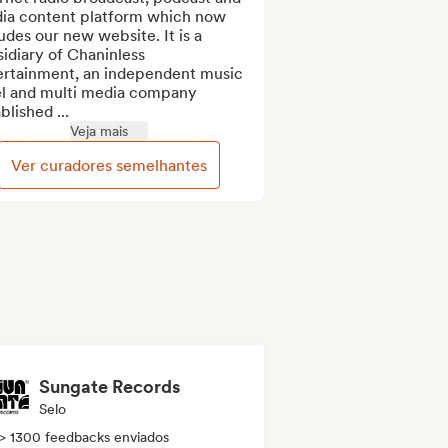
ia content platform which now 
udes our new website. It is a 
idiary of Chaninless 
ertainment, an independent music 
el and multi media company 
blished ...
Veja mais
Ver curadores semelhantes
Sungate Records
Selo
> 1300 feedbacks enviados