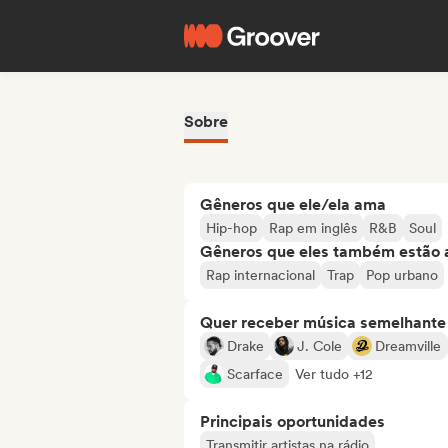
Sobre
Gêneros que ele/ela ama
Hip-hop
Rap em inglês
R&B
Soul
Gêneros que eles também estão 
Rap internacional
Trap
Pop urbano
Quer receber música semelhante a
Drake
J. Cole
Dreamville
Scarface
Ver tudo +12
Principais oportunidades
Transmitir artistas na rádio