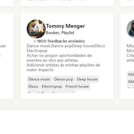
Metal / Heavy metal
Pop rock
Re
Tommy Menger
Booker, Playlist
> 1800 feedbacks enviados
use
Dance music
Dance pop
Deep house
Disco
Mús
Electropop
Mús
e
Achar ou propor oportunidades de
Cri
eventos ao vivo aos artistas
arti
Adicionar artistas às minhas playlists de
maior impacto
Mús
Dance music
Dance pop
Deep house
Mús
Disco
Electropop
French house
Ind
French Pop
House music