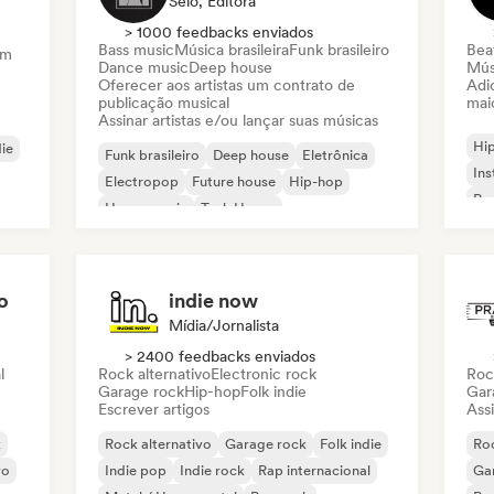
Selo, Editora
> 1000 feedbacks enviados
Bass music
Música brasileira
Funk brasileiro
Beat
am
Dance music
Deep house
Mús
Oferecer aos artistas um contrato de
Adic
publicação musical
mai
Assinar artistas e/ou lançar suas músicas
Hi
die
Funk brasileiro
Deep house
Eletrônica
Ins
Electropop
Future house
Hip-hop
Rap
House music
Tech House
o
indie now
Mídia/Jornalista
> 2400 feedbacks enviados
l
Rock alternativo
Electronic rock
Roc
Garage rock
Hip-hop
Folk indie
Gar
Escrever artigos
Assi
k
Rock alternativo
Garage rock
Folk indie
Roc
vo
Indie pop
Indie rock
Rap internacional
Ga