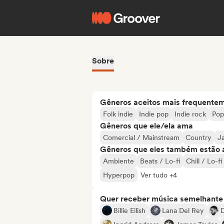
Sobre
Gêneros aceitos mais frequente
Folk indie
Indie pop
Indie rock
Pop
Gêneros que ele/ela ama
Comercial / Mainstream
Country
J
Gêneros que eles também estão 
Ambiente
Beats / Lo-fi
Chill / Lo-f
Hyperpop
Ver tudo +4
Quer receber música semelhante a
Billie Eilish
Lana Del Rey