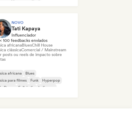
ggae
Shoegaze
Soul
NOVO
Tati Kapaya
Influenciador
< 100 feedbacks enviados
ica africana
Blues
Chill House
ica clássica
Comercial / Mainstream
ar posts ou reels de impacto sobre
stas
ica africana
Blues
ica para filmes
Funk
Hyperpop
ie Dance
Folk indie
Indie pop