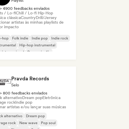
Playlist
> 4900 feedbacks enviados
s / Lo-fi
Chill / Lo-fi Hip-Hop
ica clássica
Country
Drill/Jersey
ionar artistas às minhas playlists de
or impacto
p-hop
Folk indie
Indie pop
Indie rock
trumental
Hip-hop instrumental
 internacional
Rap em inglês
Pravda Records
Selo
> 800 feedbacks enviados
k alternativo
Dream pop
Eletrônica
age rock
Indie pop
nar artistas e/ou lançar suas músicas
k alternativo
Dream pop
rage rock
New wave
Pop soul