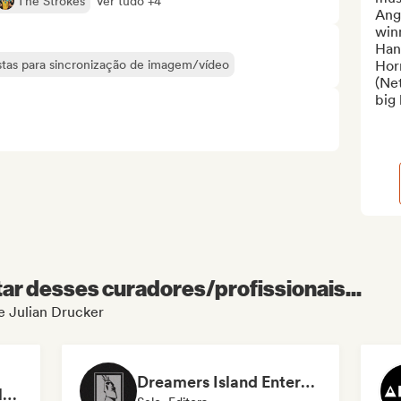
The Strokes
Ver tudo +4
Ang
winn
Han
tistas para sincronização de imagem/vídeo
Horr
(Net
big 
r desses curadores/profissionais...
de Julian Drucker
Dreamers Island Entertainment
Rob Tavaglione/Catalyst Recording