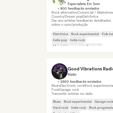
Especialista Em Som
> 800 feedbacks enviados
Rock alternativo
Comercial / Mainstre
Country
Dream pop
Eletrônica
Dar aos artistas feedbacks detalhados
sobre o som/produção
Eletrônica
Rock experimental
Folk in
Indie pop
Indie rock
Metal / Heavy metal
Post punk
Rock & Roll / Rock Clássico
Good Vibrations Radi
Rádio
> 2900 feedbacks enviados
Blues
Electronic rock
Rock experimenta
Funk
Garage rock
Transmitir artistas na rádio
Blues
Rock experimental
Garage roc
Hard rock
Indie rock
Rock progressi