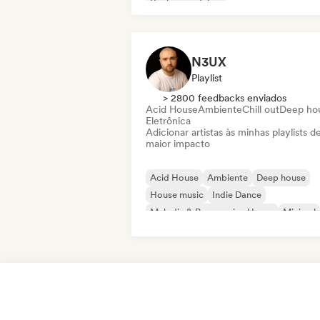
Rock psicodélico
Rock & Roll / Rock Clássico
N3UX
Playlist
> 2800 feedbacks enviados
Acid House
Ambiente
Chill out
Deep ho
Eletrônica
Adicionar artistas às minhas playlists d
maior impacto
Acid House
Ambiente
Deep house
House music
Indie Dance
Melodic & Progressive House
Minimal
Organic House / Downtempo