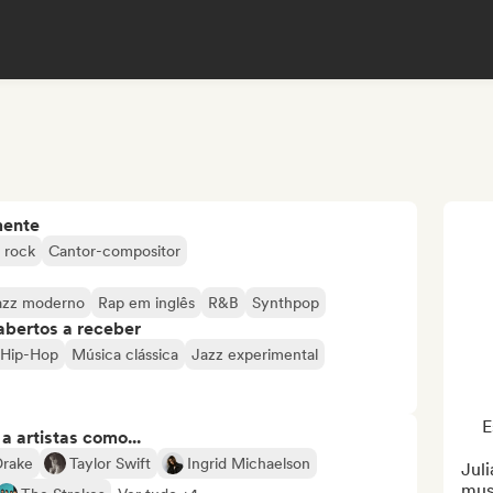
mente
 rock
Cantor-compositor
azz moderno
Rap em inglês
R&B
Synthpop
abertos a receber
i Hip-Hop
Música clássica
Jazz experimental
E
 artistas como...
Drake
Taylor Swift
Ingrid Michaelson
Juli
musi